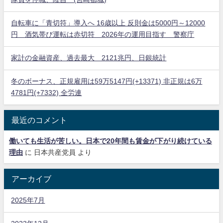
自転車に「青切符」導入へ 16歳以上 反則金は5000円～12000
円 酒気帯び運転は赤切符 2026年の運用目指す 警察庁
家計の金融資産、過去最大 2121兆円、日銀統計
冬のボーナス、正規雇用は59万5147円(+13371) 非正規は6万
4781円(+7332) 全労連
最近のコメント
働いても生活が苦しい。日本で20年間も賃金が下がり続けている
理由
に
日本共産党員
より
アーカイブ
2025年7月