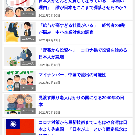
日本人がどんどん貧しくなっている 「本当の
【悲報】2050年の日本、独身ボッチ祭りが現実になるとかｗｗｗ
理由」 誰が日本をここまで凋落させたのか？
ｗ 他 / 2chnaviヘッドライン
ニュース
2021年2月20日
Powered by livedoor 相互RSS
「給与が高すぎる社員がいる」 経営者の6割
が悩み 中小企業対象の調査
ニュース
2021年2月19日
「貯蓄から投資へ」 コロナ禍で投資を始める
日本人が急増
ニュース
2021年2月18日
マイナンバー、中国で流出の可能性
2021年2月18日
ニュース
見渡す限り老人ばかりの国になる2040年の日
本
ニュース
2021年2月15日
コロナ対策から最新技術まで…もはや台湾は日
本より先進国 「日本が上」という固定観念は