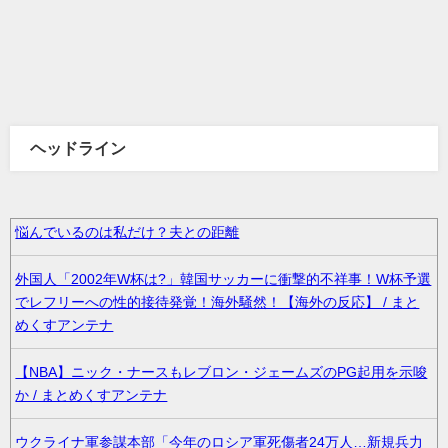
ヘッドライン
悩んでいるのは私だけ？夫との距離
外国人「2002年W杯は?」韓国サッカーに衝撃的不祥事！W杯予選
でレフリーへの性的接待発覚！海外騒然！【海外の反応】 / まと
めくすアンテナ
【NBA】ニック・ナースもレブロン・ジェームズのPG起用を示唆
か / まとめくすアンテナ
ウクライナ軍参謀本部「今年のロシア軍死傷者24万人…新規兵力