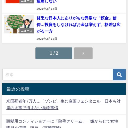
通用しない
ニュース
2021年2月14日
貧乏な日本人にありがちな異常な「預金」信
仰…投資をしなければお金は増えず、格差は広
がる一方
ニュース
2021年2月13日
1 / 2
最近の投稿
米国死者年7万人…「ゾンビ」生む麻薬フェンタニル 日本も対
岸の火事で済まない薬物事情
頭髪用コンディショナーに「除毛クリーム」 嫌がらせで女性
隊員を停職、陸自 (宮崎都城)