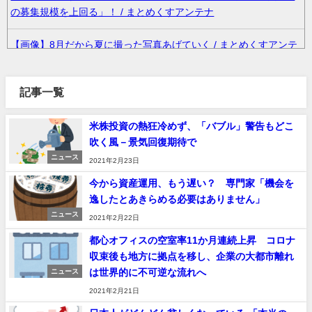
の募集規模を上回る」！ / まとめくすアンテナ
【画像】8月だから夏に撮った写真あげていく / まとめくすアンテ
ナ
記事一覧
無神経な人あるある / まとめくすアンテナ
米株投資の熱狂冷めず、「バブル」警告もどこ
36歳の彼女と結婚したいのに、家族が猛反対。家族から信じられ
吹く風－景気回復期待で
ない言葉が飛び出した… 他 / 2chnaviヘッドライン
ニュース
2021年2月23日
クーラーボックス積んで出発→途中で買い足し…50代公務員の“ド
今から資産運用、もう遅い？ 専門家「機会を
ライブ”が地獄すぎた 他 / 2chnaviヘッドライン
逸したとあきらめる必要はありません」
ニュース
2021年2月22日
【画像】長濱ねる(27歳)の乳がヤバイと話題にｗｗｗｗ1700万バ
ズｗｗｗｗｗｗｗｗｗｗ 他 / 2chnaviヘッドライン
都心オフィスの空室率11か月連続上昇 コロナ
収束後も地方に拠点を移し、企業の大都市離れ
は世界的に不可逆な流れへ
【画像】人気Vチューバーさん、とんでもない姿を披露ｗｗｗｗｗ
ニュース
ｗｗｗｗｗ 他 / 2chnaviヘッドライン
2021年2月21日