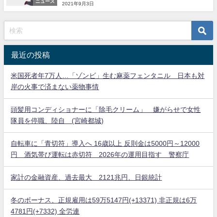
ニュース
2021年9月3日
最近の投稿
米国死者年7万人…「ゾンビ」生む麻薬フェンタニル 日本も対
岸の火事で済まない薬物事情
頭髪用コンディショナーに「除毛クリーム」 嫌がらせで女性
隊員を停職、陸自 (宮崎都城)
自転車に「青切符」導入へ 16歳以上 反則金は5000円～12000
円 酒気帯び運転は赤切符 2026年の運用目指す 警察庁
家計の金融資産、過去最大 2121兆円、日銀統計
冬のボーナス、正規雇用は59万5147円(+13371) 非正規は6万
4781円(+7332) 全労連