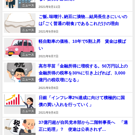
ニュース
2021年9月11日
【悲報】2050年の日本、独身ボッチ祭りが現実になるとかｗｗｗ
ご飯､味噌汁､納豆に漬物…結局長生きにいいの
ｗ 他 / 2chnaviヘッドライン
は｢ごく普通の朝食｣であるこれだけの理由
Powered by livedoor 相互RSS
ニュース
2021年9月9日
軽自動車の価格、10年で5割上昇 賃金は横ば
い
ニュース
2021年9月7日
高市早苗「金融所得に増税する。50万円以上の
金融所得の税率を30%に引き上げれば、3,000
億円の税収増になる」
ニュース
2021年9月6日
日銀「インフレ率2%達成に向けて積極的に国
債の買い入れを行っていく」
ニュース
2021年9月4日
37億円超が自民党本部から二階幹事長へ 「適
正に処理」？ 使途は公表されず…