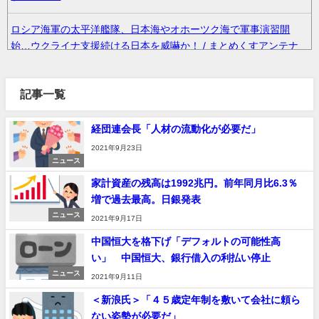
ロシア海軍の太平洋艦隊、日本海やオホーツク海で軍事演習開
始…ウクライナ支援続ける日本を威嚇か！ / まとめくすアンテナ
長野桃羽「嗣永桃子さんと道重さゆみさんに憧れているので、ふ
記事一覧
たりの憧れの部分をぎゅっと集めた存在になりたいです！」 / ま
とめくすアンテナ
経団連会長「人材の流動化が必要だ」
36歳の彼女と結婚したいのに、家族が猛反対。家族から信じられ
2021年9月23日
ない言葉が飛び出した… 他 / 2chnaviヘッドライン
ニュース
家計資産の残高は1992兆円。前年同月比6.3％
クーラーボックス積んで出発→途中で買い足し…50代公務員の“ド
増で過去最高。日銀発表
ライブ”が地獄すぎた 他 / 2chnaviヘッドライン
ニュース
2021年9月17日
中国恒大を格下げ「デフォルトの可能性高
【画像】長濱ねる(27歳)の乳がヤバイと話題にｗｗｗｗ1700万バ
い」 中国恒大、銀行借入の利払い停止
ズｗｗｗｗｗｗｗｗｗｗ 他 / 2chnaviヘッドライン
ニュース
2021年9月11日
【画像】人気Vチューバーさん、とんでもない姿を披露ｗｗｗｗｗ
＜新浪氏＞「４５歳定年制を敷いて会社に頼ら
ｗｗｗｗｗ 他 / 2chnaviヘッドライン
ない姿勢が必要だ」