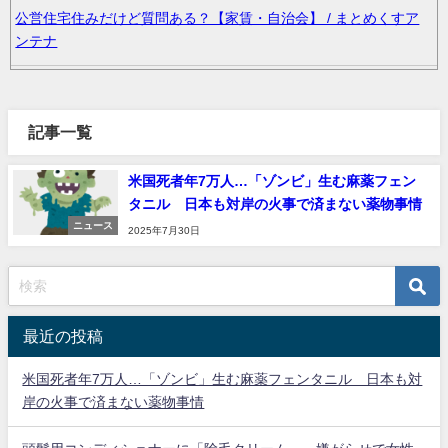
公営住宅住みだけど質問ある？【家賃・自治会】 / まとめくすア
ンテナ
韓国人「韓国サッカー協会の性接待報道、海外でも大騒ぎ
に・・・2002年W杯4強の記録取り消しの声も」→「マジで国の恥
記事一覧
だ」「2002年まで疑う価値がある」「国民や国が築いた国格をサ
ッカー選手が足で蹴り飛ばすね」 / まとめくすアンテナ
米国死者年7万人…「ゾンビ」生む麻薬フェン
タニル 日本も対岸の火事で済まない薬物事情
36歳の彼女と結婚したいのに、家族が猛反対。家族から信じられ
ない言葉が飛び出した… 他 / 2chnaviヘッドライン
ニュース
2025年7月30日
クーラーボックス積んで出発→途中で買い足し…50代公務員の“ド
ライブ”が地獄すぎた 他 / 2chnaviヘッドライン
最近の投稿
【画像】長濱ねる(27歳)の乳がヤバイと話題にｗｗｗｗ1700万バ
ズｗｗｗｗｗｗｗｗｗｗ 他 / 2chnaviヘッドライン
米国死者年7万人…「ゾンビ」生む麻薬フェンタニル 日本も対
岸の火事で済まない薬物事情
【画像】人気Vチューバーさん、とんでもない姿を披露ｗｗｗｗｗ
ｗｗｗｗｗ 他 / 2chnaviヘッドライン