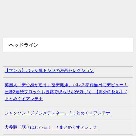
ヘッドライン
【マンガ】バラシ屋トシヤの漫画セレクション
英国人「安心感が違う」冨安健洋、パレス移籍当日にデビュー！
圧巻3連続ブロックも披露で現地サポが気づく..【海外の反応】 /
まとめくすアンテナ
ジャクソン「ジメジメデスネー」 / まとめくすアンテナ
犬養毅「話せばわかる！」 / まとめくすアンテナ