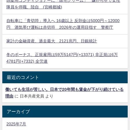
頭髪用コンディショナーに「除毛クリーム」 嫌がらせで女性
隊員を停職、陸自 (宮崎都城)
【悲報】2050年の日本、独身ボッチ祭りが現実になるとかｗｗｗ
ｗ 他 / 2chnaviヘッドライン
自転車に「青切符」導入へ 16歳以上 反則金は5000円～12000
Powered by livedoor 相互RSS
円 酒気帯び運転は赤切符 2026年の運用目指す 警察庁
家計の金融資産、過去最大 2121兆円、日銀統計
冬のボーナス、正規雇用は59万5147円(+13371) 非正規は6万
4781円(+7332) 全労連
最近のコメント
働いても生活が苦しい。日本で20年間も賃金が下がり続けている
理由
に
日本共産党員
より
アーカイブ
2025年7月