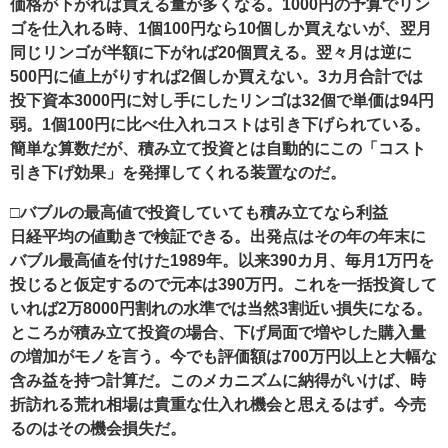
価格が下がれば買える量が多くなる。1000円の予算でリン
ゴを仕入れる時、1個100円なら10個しか買えないが、翌月
同じリンゴが半額に下がれば20個買える。翌々月は逆に
500円に値上がりすれば2個しか買えない。3カ月合計では
投下資本3000円に対し手にしたリンゴは32個で単価は94円
弱。1個100円に比べ仕入れコストは引き下げられている。
簡単な算数だが、積み立て投資とは自動的にこの「コスト
引き下げ効果」を発揮してくれる装置なのだ。
□バブルの最高値で投資していても積み立てなら利益
日経平均の値動きで検証できる。出発点はその年の年末に
バブル最高値を付けた1989年。以来390カ月、毎月1万円を
投じると仮定するので元本は390万円。これを一括投資して
いれば2万8000円割れの水準では当然3割近い損失になる。
ところが積み立て投資の場合、下げ局面で増やした購入量
の増加がモノを言う。今でも評価額は700万円以上と大幅な
含み益を持つ計算だ。このメカニズムに納得がいけば、時
折訪れる荒れ相場は貴重な仕入れ機会と思えるはず。今売
るのはその機会損失だ。