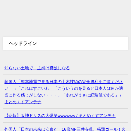
ヘッドライン
知らない土地で、主婦は孤独になる
韓国人「熊本地震で見る日本の土木技術の完全勝利をご覧くださ
い」→「これはすごいわ」「こういうのを見ると日本人は何か適
当に作る感じがしない・・・」「あれがまさに経験値である」 /
まとめくすアンテナ
【悲報】阪神ドリスの大爆笑wwwwww / まとめくすアンテナ
外国人「日本の未来は安泰だ」16歳MF三井寺眞、衝撃ゴール！久