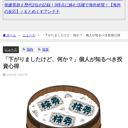
保建英超え歴代2位の記録！3得点に絡む活躍で海外絶賛！【海外
の反応】 / まとめくすアンテナ
『ゼノブレイド ディフィニティブエディション Nintendo Switch 2
Edition』3,713 本 / まとめくすアンテナ
ホーム
ニュース
「下がりましたけど、何か？」個人が知るべき投資心得
片頭痛持ちの会社員だけど質問ある？【市販薬・予兆】 / まとめ
ニュース
国内
投資
くすアンテナ
「下がりましたけど、何か？」個人が知るべき投
36歳の彼女と結婚したいのに、家族が猛反対。家族から信じられ
資心得
ない言葉が飛び出した… 他 / 2chnaviヘッドライン
2021年7月27日
クーラーボックス積んで出発→途中で買い足し…50代公務員の“ド
ライブ”が地獄すぎた 他 / 2chnaviヘッドライン
【画像】長濱ねる(27歳)の乳がヤバイと話題にｗｗｗｗ1700万バ
ズｗｗｗｗｗｗｗｗｗｗ 他 / 2chnaviヘッドライン
【画像】人気Vチューバーさん、とんでもない姿を披露ｗｗｗｗｗ