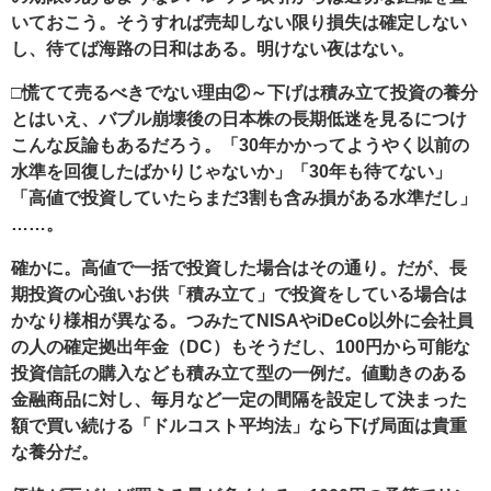
いておこう。そうすれば売却しない限り損失は確定しない
し、待てば海路の日和はある。明けない夜はない。
□慌てて売るべきでない理由②～下げは積み立て投資の養分
とはいえ、バブル崩壊後の日本株の長期低迷を見るにつけ
こんな反論もあるだろう。「30年かかってようやく以前の
水準を回復したばかりじゃないか」「30年も待てない」
「高値で投資していたらまだ3割も含み損がある水準だし」
……。
確かに。高値で一括で投資した場合はその通り。だが、長
期投資の心強いお供「積み立て」で投資をしている場合は
かなり様相が異なる。つみたてNISAやiDeCo以外に会社員
の人の確定拠出年金（DC）もそうだし、100円から可能な
投資信託の購入なども積み立て型の一例だ。値動きのある
金融商品に対し、毎月など一定の間隔を設定して決まった
額で買い続ける「ドルコスト平均法」なら下げ局面は貴重
な養分だ。