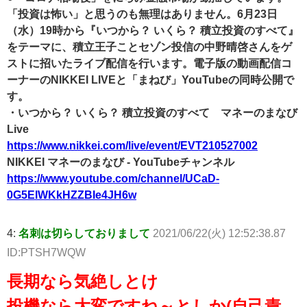
「投資は怖い」と思うのも無理はありません。6月23日
（水）19時から『いつから？ いくら？ 積立投資のすべて』
をテーマに、積立王子ことセゾン投信の中野晴啓さんをゲ
ストに招いたライブ配信を行います。電子版の動画配信コ
ーナーのNIKKEI LIVEと「まねび」YouTubeの同時公開で
す。
・いつから？ いくら？ 積立投資のすべて マネーのまなび
Live
https://www.nikkei.com/live/event/EVT210527002
NIKKEI マネーのまなび - YouTubeチャンネル
https://www.youtube.com/channel/UCaD-
0G5ElWKkHZZBIe4JH6w
4:
名刺は切らしておりまして
2021/06/22(火) 12:52:38.87
ID:PTSH7WQW
長期なら気絶しとけ
投機なら大変ですね～としか(自己責