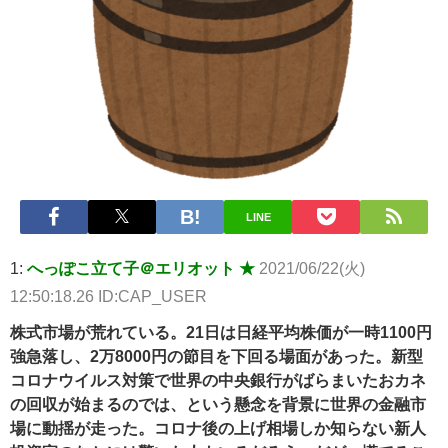
ｗｗｗｗｗ 他 / 2chnaviヘッドライン
【悲報】2050年の日本、独身ボッチ祭りが現実になるとかｗｗｗ
ｗ 他 / 2chnaviヘッドライン
Powered by livedoor 相互RSS
LINE
1:
へっぽこ立て子＠エリオット ★
2021/06/22(火)
12:50:18.26 ID:CAP_USER
株式市場が荒れている。21日は日経平均株価が一時1100円
強急落し、2万8000円の節目を下回る場面があった。新型
コロナウイルス対策で世界の中央銀行がばらまいたおカネ
の回収が始まるのでは、という懸念を背景に世界の金融市
場に動揺が走った。コロナ後の上げ相場しか知らない新人