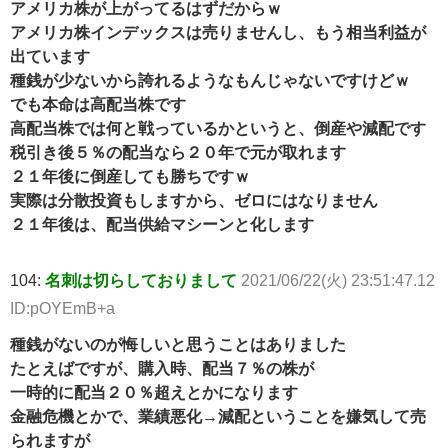
アメリカ株が上がってるはずだからｗ
アメリカ株インデックスは売りませんし、もう相当利益が
出ています
種銭が少ないから誇れるようなもんじゃないですけどｗ
でも本命は高配当株です
高配当株では何と戦っているかというと、倒産や減配です
税引き後５％の配当なら２０年で元が取れます
２１年後に倒産しても勝ちですｗ
実際は分散投資もしますから、ゼロにはなりません
２１年後は、配当供給マシーンと化します
104:
名刺は切らしておりまして
2021/06/22(火) 23:51:47.12
ID:pOYEmB+a
種銭がないのが悔しいと思うことはありました
たとえばですが、購入時、配当７％の株が
一時的に配当２０％超えとかになります
金融危機とかで、業績悪化→減配ということを嫌気して売
られますが