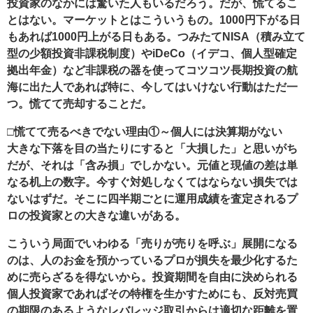
投資家のなかには驚いた人もいるだろう。だが、慌てるこ
とはない。マーケットとはこういうもの。1000円下がる日
もあれば1000円上がる日もある。つみたてNISA（積み立て
型の少額投資非課税制度）やiDeCo（イデコ、個人型確定
拠出年金）など非課税の器を使ってコツコツ長期投資の航
海に出た人であれば特に、今してはいけない行動はただ一
つ。慌てて売却することだ。
□慌てて売るべきでない理由①～個人には決算期がない
大きな下落を目の当たりにすると「大損した」と思いがち
だが、それは「含み損」でしかない。元値と現値の差は単
なる机上の数字。今すぐ対処しなくてはならない損失では
ないはずだ。そこに四半期ごとに運用成績を査定されるプ
ロの投資家との大きな違いがある。
こういう局面でいわゆる「売りが売りを呼ぶ」展開になる
のは、人のお金を預かっているプロが損失を最少化するた
めに売らざるを得ないから。投資期間を自由に決められる
個人投資家であればその特権を生かすためにも、反対売買
の期限のあるようなレバレッジ取引からは適切な距離を置