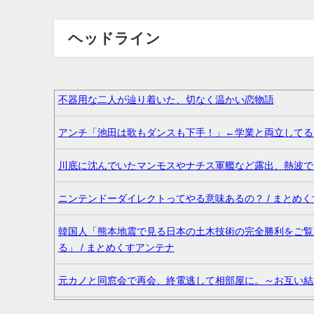
ヘッドライン
不器用な二人が辿り着いた、切なく温かい恋物語
アンチ「池田は歌もダンスも下手！」←学業と両立してるん
川底に沈んでいたマンモスやナチス軍艦など露出、熱波でド
ニンテンドーダイレクトってやる意味あるの？ / まとめ
韓国人「熊本地震で見る日本の土木技術の完全勝利をご覧
る」 / まとめくすアンテナ
元カノと同窓会で再会、終電逃して相部屋に。～お互い結婚
36歳の彼女と結婚したいのに、家族が猛反対。家族から信じら