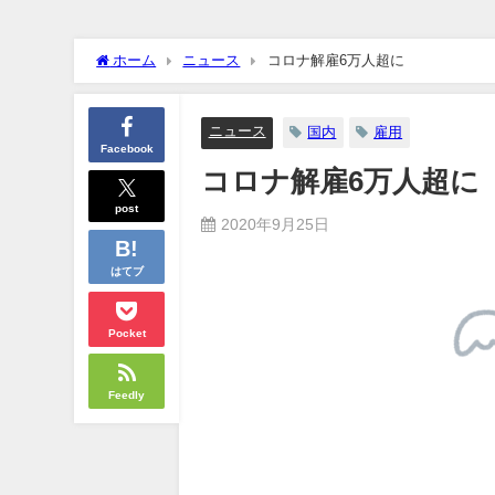
クーラーボックス積んで出発→途中で買い足し…50代公務員の“
ホーム
ニュース
コロナ解雇6万人超に
【画像】長濱ねる(27歳)の乳がヤバイと話題にｗｗｗｗ1700
ニュース
国内
雇用
Facebook
【画像】人気Vチューバーさん、とんでもない姿を披露ｗｗｗｗ
コロナ解雇6万人超に
【悲報】2050年の日本、独身ボッチ祭りが現実になるとかｗｗｗ
post
2020年9月25日
Powered by livedoor 相互RSS
はてブ
Pocket
Feedly