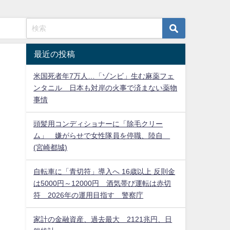
最近の投稿
米国死者年7万人…「ゾンビ」生む麻薬フェ
ンタニル 日本も対岸の火事で済まない薬物
事情
頭髪用コンディショナーに「除毛クリー
ム」 嫌がらせで女性隊員を停職、陸自
(宮崎都城)
自転車に「青切符」導入へ 16歳以上 反則金
は5000円～12000円 酒気帯び運転は赤切
符 2026年の運用目指す 警察庁
家計の金融資産、過去最大 2121兆円、日