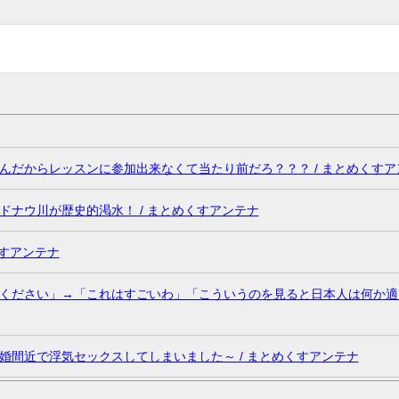
だからレッスンに参加出来なくて当たり前だろ？？？ / まとめくすア
ナウ川が歴史的渇水！ / まとめくすアンテナ
くすアンテナ
ください」→「これはすごいわ」「こういうのを見ると日本人は何か適
間近で浮気セックスしてしまいました～ / まとめくすアンテナ
れない言葉が飛び出した… 他 / 2chnaviヘッドライン