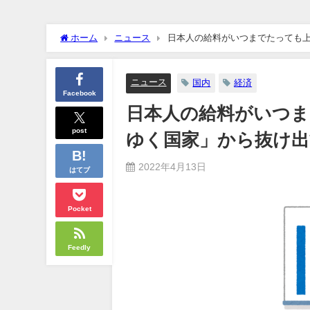
クーラーボックス積んで出発→途中で買い足し…50代公務員の“
ホーム
ニュース
日本人の給料がいつまでたっても
【画像】長濱ねる(27歳)の乳がヤバイと話題にｗｗｗｗ1700
【画像】人気Vチューバーさん、とんでもない姿を披露ｗｗｗｗ
ニュース
国内
経済
Facebook
日本人の給料がいつま
【悲報】2050年の日本、独身ボッチ祭りが現実になるとかｗｗｗ
Powered by livedoor 相互RSS
post
ゆく国家」から抜け
2022年4月13日
はてブ
Pocket
Feedly