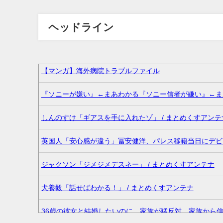
ヘッドライン
【マンガ】海外病院トラブルファイル
『ソニーが嫌い』←まあわかる『ソニー信者が嫌い』←まあ
しんのすけ「ギアスを手に入れたゾ」 / まとめくすアンテ
英国人「安心感が違う」冨安健洋、パレス移籍当日にデビュ
ジャクソン「ジメジメデスネー」 / まとめくすアンテナ
犬養毅「話せばわかる！」 / まとめくすアンテナ
36歳の彼女と結婚したいのに、家族が猛反対。家族から信じら