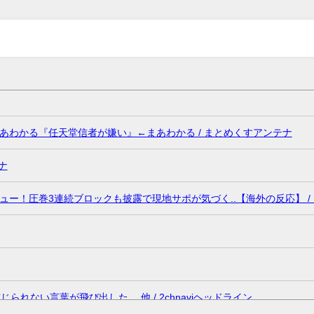
わかる『任天堂信者が嫌い』←まあわかる / まとめくすアンテナ
ナ
ー！圧巻3連続ブロックも披露で現地サポが気づく..【海外の反応】 /
れない言葉が飛び出した… 他 / 2chnaviヘッドライン