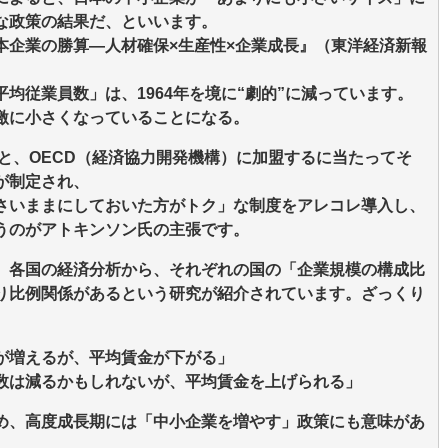
な政策の結果だ、といいます。
本企業の勝算―人材確保×生産性×企業成長』（東洋経済新報
均従業員数」は、1964年を境に“劇的”に減っています。
激に小さくなっていることになる。
うと、OECD（経済協力開発機構）に加盟するに当たってそ
が制定され、
さいままにしておいた方がトク」な制度をアレコレ導入し、
うのがアトキンソン氏の主張です。
、各国の経済分析から、それぞれの国の「企業規模の構成比
り比例関係があるという研究が紹介されています。ざっくり
が増えるが、平均賃金が下がる」
数は減るかもしれないが、平均賃金を上げられる」
め、高度成長期には「中小企業を増やす」政策にも意味があ