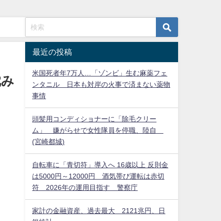
最近の投稿
米国死者年7万人…「ゾンビ」生む麻薬フェ
沈み
ンタニル 日本も対岸の火事で済まない薬物
事情
頭髪用コンディショナーに「除毛クリー
ム」 嫌がらせで女性隊員を停職、陸自
(宮崎都城)
自転車に「青切符」導入へ 16歳以上 反則金
は5000円～12000円 酒気帯び運転は赤切
符 2026年の運用目指す 警察庁
家計の金融資産、過去最大 2121兆円、日