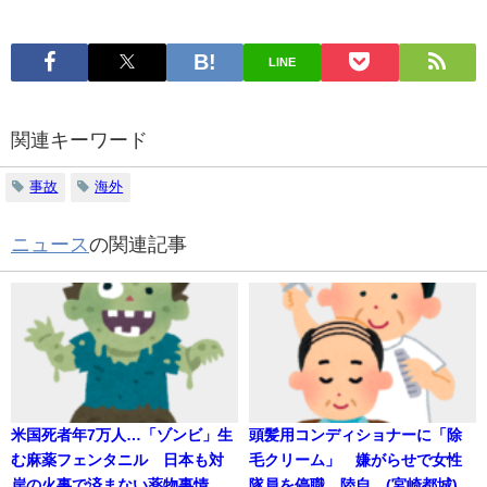
LINE
関連キーワード
事故
海外
ニュース
の関連記事
米国死者年7万人…「ゾンビ」生
頭髪用コンディショナーに「除
む麻薬フェンタニル 日本も対
毛クリーム」 嫌がらせで女性
岸の火事で済まない薬物事情
隊員を停職、陸自 (宮崎都城)