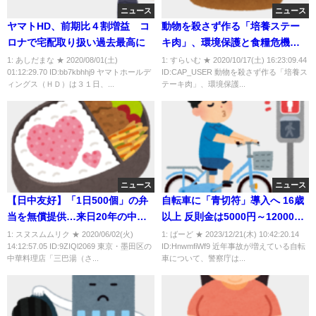
ニュース
ニュース
ヤマトHD、前期比４割増益 コ
動物を殺さず作る「培養ステー
ロナで宅配取り扱い過去最高に
キ肉」、環境保護と食糧危機に
備えた東大と日清の共同研究が
1: あしだまな ★ 2020/08/01(土)
1: すらいむ ★ 2020/10/17(土) 16:23:09.44
01:12:29.70 ID:bb7kbhhj9 ヤマトホールデ
ID:CAP_USER 動物を殺さず作る「培養ス
世界の先頭を走る
ィングス（ＨＤ）は３１日、...
テーキ肉」、環境保護...
ニュース
ニュース
【日中友好】「1日500個」の弁
自転車に「青切符」導入へ 16歳
当を無償提供…来日20年の中華
以上 反則金は5000円～12000
料理店店主に全国各地から反響
円 酒気帯び運転は赤切符
1: スヌスムムリク ★ 2020/06/02(火)
1: ばーど ★ 2023/12/21(木) 10:42:20.14
14:12:57.05 ID:9ZIQl2069 東京・墨田区の
ID:HnwmfiWf9 近年事故が増えている自転
「涙が出た」
2026年の運用目指す 警察庁
中華料理店「三巴湯（さ...
車について、警察庁は...