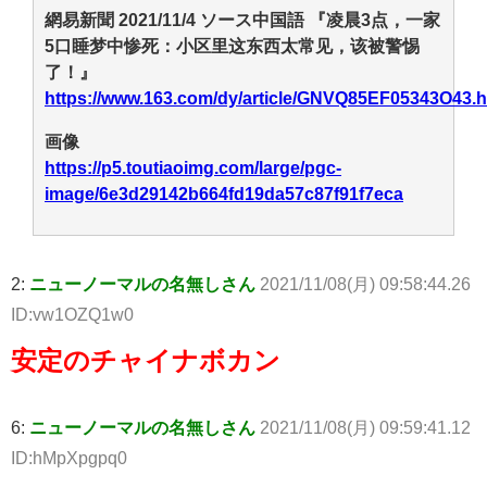
網易新聞 2021/11/4 ソース中国語 『凌晨3点，一家
5口睡梦中惨死：小区里这东西太常见，该被警惕
了！』
https://www.163.com/dy/article/GNVQ85EF05343O43.h
画像
https://p5.toutiaoimg.com/large/pgc-
image/6e3d29142b664fd19da57c87f91f7eca
2:
ニューノーマルの名無しさん
2021/11/08(月) 09:58:44.26
ID:vw1OZQ1w0
安定のチャイナボカン
6:
ニューノーマルの名無しさん
2021/11/08(月) 09:59:41.12
ID:hMpXpgpq0