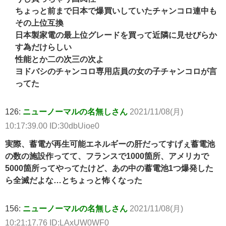
ちょっと前まで日本で爆買いしていたチャンコロ連中も
その上位互換
日本製家電の最上位グレードを買って近隣に見せびらか
す為だけらしい
性能とか二の次三の次よ
ヨドバシのチャンコロ専用店員の女の子チャンコロが言
ってた
126:
ニューノーマルの名無しさん
2021/11/08(月)
10:17:39.00 ID:30dbUioe0
実際、蓄電が再生可能エネルギーの肝だってすげぇ蓄電池
の数の施設作ってて、フランスで1000箇所、アメリカで
5000箇所ってやってたけど、あの中の蓄電池1つ爆発した
ら全滅だよな…とちょっと怖くなった
156:
ニューノーマルの名無しさん
2021/11/08(月)
10:21:17.76 ID:LAxUW0WF0