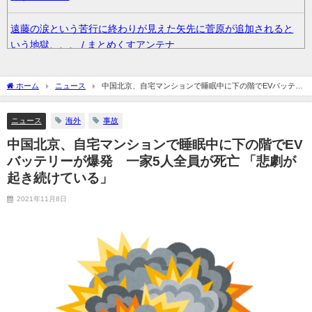
遠藤の涙という苦行に終わりが見えた矢先に菅原が追加されると
いう地獄、、、 / まとめくすアンテナ
【艦これ】E3-4毎回どこかが噛み合わないでち / まとめくすアン
ホーム
ニュース
中国北京、自宅マンションで睡眠中に下の階でEVバッテリ
テナ
ーが爆発 一家5人全員が死亡 「悲劇が起き続けている」
ニュース
海外
事故
36歳の彼女と結婚したいのに、家族が猛反対。家族から信じられ
ない言葉が飛び出した… 他 / 2chnaviヘッドライン
中国北京、自宅マンションで睡眠中に下の階でEV
バッテリーが爆発 一家5人全員が死亡 「悲劇が
クーラーボックス積んで出発→途中で買い足し…50代公務員の“ド
起き続けている」
ライブ”が地獄すぎた 他 / 2chnaviヘッドライン
2021年11月8日
【画像】長濱ねる(27歳)の乳がヤバイと話題にｗｗｗｗ1700万バ
ズｗｗｗｗｗｗｗｗｗｗ 他 / 2chnaviヘッドライン
【画像】人気Vチューバーさん、とんでもない姿を披露ｗｗｗｗｗ
ｗｗｗｗｗ 他 / 2chnaviヘッドライン