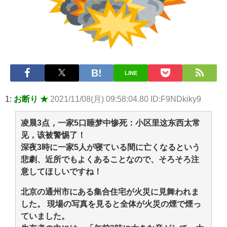
【悲報】2050年の日本、独身ボッチ祭りが現実になるとかｗｗｗ
ｗ 他 / 2chnaviヘッドライン
Powered by livedoor 相互RSS
LINE
1:
お断り ★
2021/11/08(月) 09:58:04.80 ID:F9NDkiky9
凌晨3点，一家5口睡梦中惨死：小区里这东西太常
见，该被警惕了！
深夜3時に一家5人が寝ている間に亡くなるという
悲劇、近所でもよくあることなので、そろそろ注
意してほしいですね！
北京の通州市にある集合住宅が火災に見舞われま
した。 現場の写真を見ると全体が火災の煙で煙っ
ていました。