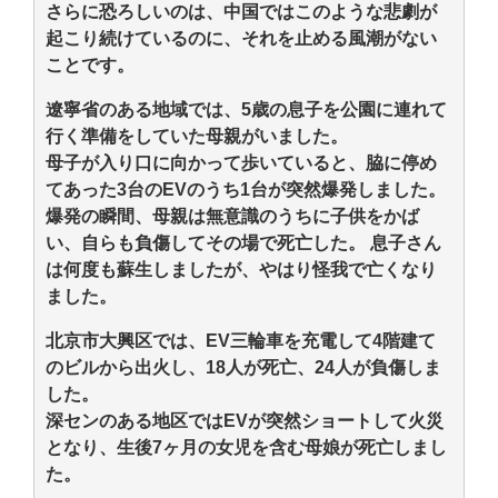
さらに恐ろしいのは、中国ではこのような悲劇が
起こり続けているのに、それを止める風潮がない
ことです。
遼寧省のある地域では、5歳の息子を公園に連れて
行く準備をしていた母親がいました。
母子が入り口に向かって歩いていると、脇に停め
てあった3台のEVのうち1台が突然爆発しました。
爆発の瞬間、母親は無意識のうちに子供をかば
い、自らも負傷してその場で死亡した。 息子さん
は何度も蘇生しましたが、やはり怪我で亡くなり
ました。
北京市大興区では、EV三輪車を充電して4階建て
のビルから出火し、18人が死亡、24人が負傷しま
した。
深センのある地区ではEVが突然ショートして火災
となり、生後7ヶ月の女児を含む母娘が死亡しまし
た。