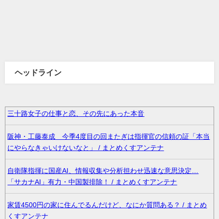
ヘッドライン
三十路女子の仕事と恋、その先にあった本音
阪神・工藤泰成 今季4度目の回またぎは指揮官の信頼の証「本当
にやらなきゃいけないなと」 / まとめくすアンテナ
自衛隊指揮に国産AI、情報収集や分析担わせ迅速な意思決定…
「サカナAI」有力・中国製排除！ / まとめくすアンテナ
家賃4500円の家に住んでるんだけど、なにか質問ある？ / まとめ
くすアンテナ