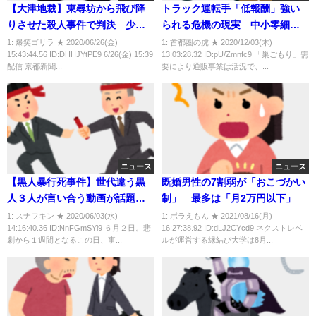
【大津地裁】東尋坊から飛び降
トラック運転手「低報酬」強い
りさせた殺人事件で判決 少年
られる危機の現実 中小零細の
２人に懲役の不定期刑
運送会社の仕事量が激減
1: 爆笑ゴリラ ★ 2020/06/26(金)
1: 首都圏の虎 ★ 2020/12/03(木)
15:43:44.56 ID:DHHJYtPE9 6/26(金) 15:39
13:03:28.32 ID:pU/Zmnfc9 「巣ごもり」需
配信 京都新聞...
要により通販事業は活況で、...
ニュース
ニュース
【黒人暴行死事件】世代違う黒
既婚男性の7割弱が「おこづかい
人３人が言い合う動画が話題に
制」 最多は「月2万円以下」
「俺たちのやり方じゃうまくい
1: スナフキン ★ 2020/06/03(水)
1: ボラえもん ★ 2021/08/16(月)
14:16:40.36 ID:NnFGmSYi9 ６月２日。悲
16:27:38.92 ID:dLJ2CYcd9 ネクストレベ
かない。もっと良い方法見つけ
劇から１週間となるこの日、事...
ルが運営する縁結び大学は8月...
てくれ」