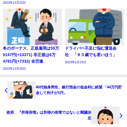
2023年12月22日
冬のボーナス、正規雇用は59万
ドライバー不足に悩む運送会
5147円(+13371) 非正規は6万
社 「６０歳でも若いほう」
4781円(+7332) 全労連
2023年1月15日
2023年12月20日
40代独身男性、銀行預金の低金利に絶望 「44万円貯
金して利子が1円」
政府、『所得倍増』は所得の倍増ではないと閣議決
定