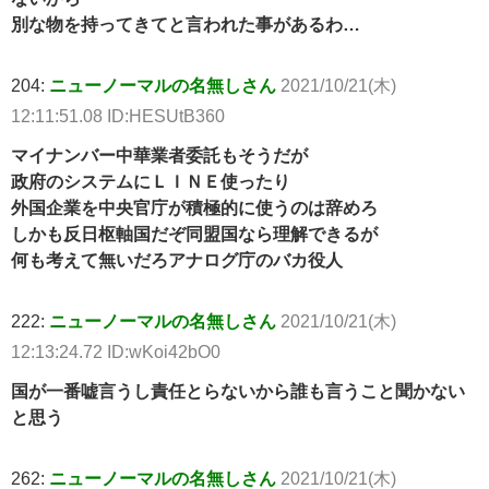
別な物を持ってきてと言われた事があるわ…
204:
ニューノーマルの名無しさん
2021/10/21(木)
12:11:51.08 ID:HESUtB360
マイナンバー中華業者委託もそうだが
政府のシステムにＬＩＮＥ使ったり
外国企業を中央官庁が積極的に使うのは辞めろ
しかも反日枢軸国だぞ同盟国なら理解できるが
何も考えて無いだろアナログ庁のバカ役人
222:
ニューノーマルの名無しさん
2021/10/21(木)
12:13:24.72 ID:wKoi42bO0
国が一番嘘言うし責任とらないから誰も言うこと聞かない
と思う
262:
ニューノーマルの名無しさん
2021/10/21(木)