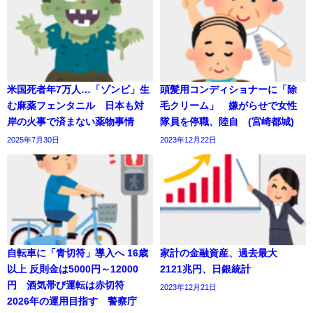
米国死者年7万人…「ゾンビ」生
頭髪用コンディショナーに「除
む麻薬フェンタニル 日本も対
毛クリーム」 嫌がらせで女性
岸の火事で済まない薬物事情
隊員を停職、陸自 (宮崎都城)
2025年7月30日
2023年12月22日
自転車に「青切符」導入へ 16歳
家計の金融資産、過去最大
以上 反則金は5000円～12000
2121兆円、日銀統計
円 酒気帯び運転は赤切符
2023年12月21日
2026年の運用目指す 警察庁