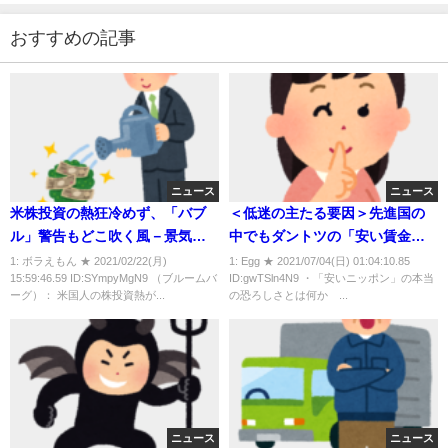
おすすめの記事
ニュース
ニュース
米株投資の熱狂冷めず、「バブ
＜低迷の主たる要因＞先進国の
ル」警告もどこ吹く風－景気回
中でもダントツの「安い賃金」
復期待で
だ。「安いニッポン」の本当の
1: ボラえもん ★ 2021/02/22(月)
1: Egg ★ 2021/07/04(日) 01:04:10.85
15:59:46.59 ID:SYmpyMgN9 （ブルームバ
ID:gwTSln4N9 ・「安いニッポン」の本当
恐ろしさとは何か？
ーグ）： 米国人の株投資熱が...
の恐ろしさとは何か ...
ニュース
ニュース