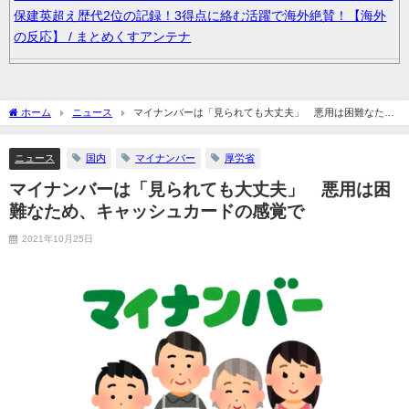
保建英超え歴代2位の記録！3得点に絡む活躍で海外絶賛！【海外
の反応】 / まとめくすアンテナ
『ゼノブレイド ディフィニティブエディション Nintendo Switch 2
Edition』3,713 本 / まとめくすアンテナ
ホーム
ニュース
マイナンバーは「見られても大丈夫」 悪用は困難なた
め、キャッシュカードの感覚で
片頭痛持ちの会社員だけど質問ある？【市販薬・予兆】 / まとめ
ニュース
国内
マイナンバー
厚労省
くすアンテナ
マイナンバーは「見られても大丈夫」 悪用は困
36歳の彼女と結婚したいのに、家族が猛反対。家族から信じられ
難なため、キャッシュカードの感覚で
ない言葉が飛び出した… 他 / 2chnaviヘッドライン
2021年10月25日
クーラーボックス積んで出発→途中で買い足し…50代公務員の“ド
ライブ”が地獄すぎた 他 / 2chnaviヘッドライン
【画像】長濱ねる(27歳)の乳がヤバイと話題にｗｗｗｗ1700万バ
ズｗｗｗｗｗｗｗｗｗｗ 他 / 2chnaviヘッドライン
【画像】人気Vチューバーさん、とんでもない姿を披露ｗｗｗｗｗ