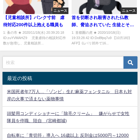
ニュース
ニュース
【児童相談所】パンク寸前 虐
首を切断され殺害された仏教
待対応200件以上抱える職員も
師、脅迫されていた 生徒とその
父から告訴も
1: 蚤の市 ★ 2020/11/18(水) 20:39:20.18
1: 首都圏の虎 ★ 2020/10/18(日)
ID:zuYVMAHZ9 児童虐待の相談対応件
19:33:28.42 ID:DoBfpq7u9 【10月18日
数が急増し、児童相談所...
AFP】仏パリ郊外で16...
最近の投稿
米国死者年7万人…「ゾンビ」生む麻薬フェンタニル 日本も対
岸の火事で済まない薬物事情
頭髪用コンディショナーに「除毛クリーム」 嫌がらせで女性
隊員を停職、陸自 (宮崎都城)
自転車に「青切符」導入へ 16歳以上 反則金は5000円～12000