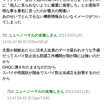
に「他人に見られないように厳重に保管しろ」とか意味不
明な事を最初に言ったのが最大の間違い
あのせいでとんでもない機密情報みたいなイメージがつい
てしまった
33:
ニューノーマルの名無しさん
2021/10/21(木)
12:01:47.86 ID:32DwVjEq0
支那か朝鮮あたりに日本人全員のデータ吸われそうな予感
だってスパイ防止法も防諜工作機関が我が国には無いのだ
から
GHQに潰されたままなのだから
スパイや売国奴が国会でスパイ防止法成立を妨害するのだ
から
752:
ニューノーマルの名無しさん
2021/10/21(木)
12:47:04.42 ID:SjpoTJl30