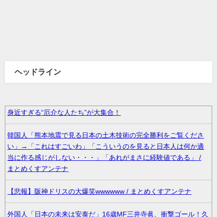
ヘッドライン
身近すぎる“厄介な人たち”が大集合！
韓国人「熊本地震で見る日本の土木技術の完全勝利をご覧くださ
い」→「これはすごいわ」「こういうのを見ると日本人は何か適
当に作る感じがしない・・・」「あれがまさに経験値である」 /
まとめくすアンテナ
【悲報】阪神ドリスの大爆笑wwwwww / まとめくすアンテナ
外国人「日本の未来は安泰だ」16歳MF三井寺眞、衝撃ゴール！久