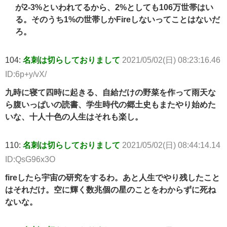
が2-3%といわれてるから、2%としても106万世帯はい
る。そのうち1%の世帯しかFireしないってことはないだ
ろ。
104:
名刺は切らしておりまして
2021/05/02(日) 08:23:16.46
ID:6p+y/vX/
九時に寝て四時に起きる、自給だけの野菜を作って雨天な
ら腹いっぱいの読書、学生時代の郷土史もまたやり始めた
いな、十人十色の人生はそれも楽し。
110:
名刺は切らしておりまして
2021/05/02(日) 08:44:14.14
ID:QsG96x3O
fireしたら宇宙の研究をするわ。あと人生でやり残したこと
はそれだけ。空に輝く数兆個の星のことをわからずに死ね
ないな。