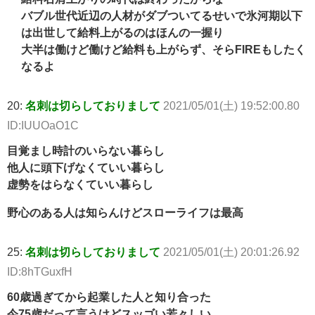
バブル世代近辺の人材がダブついてるせいで氷河期以下
は出世して給料上がるのはほんの一握り
大半は働けど働けど給料も上がらず、そらFIREもしたく
なるよ
20:
名刺は切らしておりまして
2021/05/01(土) 19:52:00.80
ID:IUUOaO1C
目覚まし時計のいらない暮らし
他人に頭下げなくていい暮らし
虚勢をはらなくていい暮らし
野心のある人は知らんけどスローライフは最高
25:
名刺は切らしておりまして
2021/05/01(土) 20:01:26.92
ID:8hTGuxfH
60歳過ぎてから起業した人と知り合った
今75歳だって言うけどスッゴい若々しい