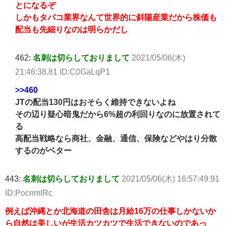
とになるぞ
しかもタバコ業界なんて世界的に斜陽産業だから株価も
配当も先細りなのは明らかだし
462:
名刺は切らしておりまして
2021/05/06(木)
21:46:38.81 ID:C0GaLqP1
>>460
JTの配当130円はおそらく維持できないよね
その辺り疑心暗鬼だから6%超の利回りなのに放置されて
る
高配当戦略なら商社、金融、通信、保険などやはり分散
するのがベター
443:
名刺は切らしておりまして
2021/05/06(木) 16:57:49.91
ID:PocnmIRc
例えば沖縄とか北海道の田舎は月給16万の仕事しかないか
ら自然は美しいが生活カツカツで生活できないのであっ