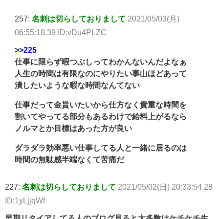
257:
名刺は切らしておりまして
2021/05/03(月)
06:55:18.39 ID:vDu4PLZC
>>225
仕事に限らず暇つぶしってわかんないんだよなぁ
人生の時間は有限なのにやりたい事山ほどあって
潰したいような暇な時間なんてない
仕事だって金貰いたいから仕方なく貴重な時間を
割いてやってる部分もあるわけで給料上がるなら
ノルマとか目標はあった方が良い
ダラダラ効率悪い仕事してる人と一緒に居るのは
時間の無駄感半端なくて苦痛だ
227:
名刺は切らしておりまして
2021/05/02(日) 20:33:54.28
ID:1yLjjqWf
早期リタイアしてる人のブログ見ると大多数はケチケチ生