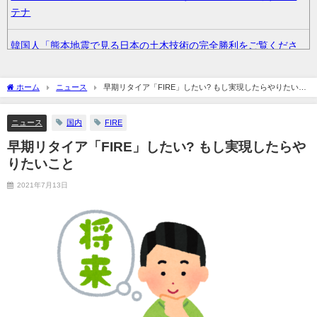
テナ
韓国人「熊本地震で見る日本の土木技術の完全勝利をご覧くださ
い」→「これはすごいわ」「こういうのを見ると日本人は何か適
当に作る感じがしない・・・」「あれがまさに経験値である」 /
ホーム
ニュース
早期リタイア「FIRE」したい? もし実現したらやりたいこ
まとめくすアンテナ
と
ニュース
国内
FIRE
元カノと同窓会で再会、終電逃して相部屋に。～お互い結婚間近
で浮気セックスしてしまいました～ / まとめくすアンテナ
早期リタイア「FIRE」したい? もし実現したらや
りたいこと
36歳の彼女と結婚したいのに、家族が猛反対。家族から信じられ
2021年7月13日
ない言葉が飛び出した… 他 / 2chnaviヘッドライン
クーラーボックス積んで出発→途中で買い足し…50代公務員の“ド
ライブ”が地獄すぎた 他 / 2chnaviヘッドライン
【画像】長濱ねる(27歳)の乳がヤバイと話題にｗｗｗｗ1700万バ
ズｗｗｗｗｗｗｗｗｗｗ 他 / 2chnaviヘッドライン