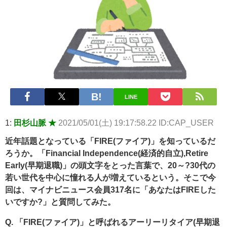
【画像】人気Vチューバーさん、とんでもない姿を披露ｗｗｗｗｗ
ｗｗｗｗｗ 他 / 2chnaviヘッドライン
【悲報】2050年の日本、独身ボッチ祭りが現実になるとかｗｗｗ
ｗ 他 / 2chnaviヘッドライン
Powered by livedoor 相互RSS
LINE
1:
田杉山脈 ★
2021/05/01(土) 19:17:58.22 ID:CAP_USER
近年話題となっている「FIRE(ファイア)」を知っているだ
ろうか。「Financial Independence(経済的自立),Retire
Early(早期退職)」の頭文字をとった言葉で、20～?30代の
若い世代を中心に憧れる人が増えているという。そこで今
回は、マイナビニュース会員317名に「あなたはFIREした
いですか?」と質問してみた。
Q. 「FIRE(ファイア)」と呼ばれるアーリーリタイア(早期退