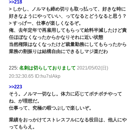
>>218
> しかし、ノルマも締め切りも取っ払って、好きな時に
好きなようにやっていい、ってなるとどうなると思う？
> すっげー、仕事が楽しくなるぞ。
俺、去年定年で再雇用してもらって給料半減したけど責
任ほぼなくなったからかなりそれに近い状態
当然権限はなくなったけど裁量勤務にしてもらったから
業務の割振りは結構自由にできるしマジ楽だわ
225:
名刺は切らしておりまして
2021/05/02(日)
20:32:30.65 ID:hu7slAkp
>>223
そう。ノルマ一切なし。体力に応じてボチボチやって
ね、が理想だ。
仕事って、究極の暇つぶしで楽しいぞ。
業績をおっかけてストレスフルになる役目は、他人にや
ってもらえ。