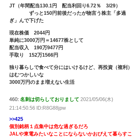
JT（年間配当130.1円 配当利回り6.72％ 3/29）
ずっと150円前後だったが物言う株主「多過
ぎ」んで下げた
現在株価 2044円
単純に3000万円＝14677株として
配当収入 190万9477円
手取り 152万1566円
独り暮らしで食べて分にはいけるけど、再投資（複利）
はむつかしいな
3000万円のまま増えない生活
460:
名刺は切らしておりまして
2021/05/06(木)
21:14:50.56 ID:R8G88jpw
>>425
個別銘柄１点集中は危な過ぎるだろ
JALや東電みたいなことにならないかおびえて暮らすこ