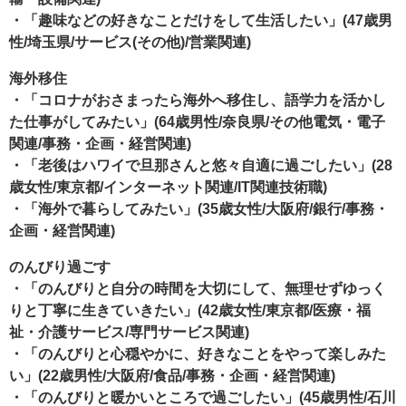
・「趣味などの好きなことだけをして生活したい」(47歳男
性/埼玉県/サービス(その他)/営業関連)
海外移住
・「コロナがおさまったら海外へ移住し、語学力を活かし
た仕事がしてみたい」(64歳男性/奈良県/その他電気・電子
関連/事務・企画・経営関連)
・「老後はハワイで旦那さんと悠々自適に過ごしたい」(28
歳女性/東京都/インターネット関連/IT関連技術職)
・「海外で暮らしてみたい」(35歳女性/大阪府/銀行/事務・
企画・経営関連)
のんびり過ごす
・「のんびりと自分の時間を大切にして、無理せずゆっく
りと丁寧に生きていきたい」(42歳女性/東京都/医療・福
祉・介護サービス/専門サービス関連)
・「のんびりと心穏やかに、好きなことをやって楽しみた
い」(22歳男性/大阪府/食品/事務・企画・経営関連)
・「のんびりと暖かいところで過ごしたい」(45歳男性/石川