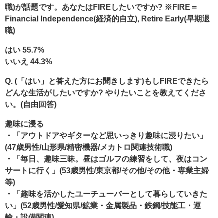
職)が話題です。あなたはFIREしたいですか? ※FIRE＝
Financial Independence(経済的自立), Retire Early(早期退
職)
はい 55.7%
いいえ 44.3%
Q. (「はい」と答えた方にお聞きします)もしFIREできたら
どんな生活がしたいですか? やりたいことを教えてくださ
い。(自由回答)
趣味に浸る
・「アウトドアやギターなど思いっきり趣味に浸りたい」
(47歳男性/山形県/精密機器/メカトロ関連技術職)
・「毎日、趣味三昧。昼はゴルフの練習をして、夜はコン
サートに行く」(53歳男性/東京都/その他/その他・専業主婦
等)
・「趣味を活かしたユーチューバーとして暮らしていきた
い」(52歳男性/愛知県/鉱業・金属製品・鉄鋼/技能工・運
輸・設備関連)