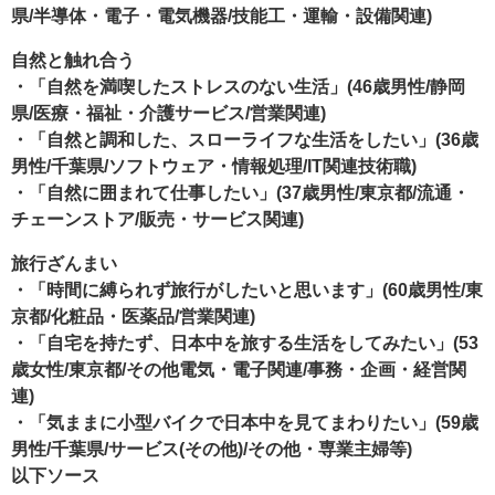
県/半導体・電子・電気機器/技能工・運輸・設備関連)
自然と触れ合う
・「自然を満喫したストレスのない生活」(46歳男性/静岡
県/医療・福祉・介護サービス/営業関連)
・「自然と調和した、スローライフな生活をしたい」(36歳
男性/千葉県/ソフトウェア・情報処理/IT関連技術職)
・「自然に囲まれて仕事したい」(37歳男性/東京都/流通・
チェーンストア/販売・サービス関連)
旅行ざんまい
・「時間に縛られず旅行がしたいと思います」(60歳男性/東
京都/化粧品・医薬品/営業関連)
・「自宅を持たず、日本中を旅する生活をしてみたい」(53
歳女性/東京都/その他電気・電子関連/事務・企画・経営関
連)
・「気ままに小型バイクで日本中を見てまわりたい」(59歳
男性/千葉県/サービス(その他)/その他・専業主婦等)
以下ソース