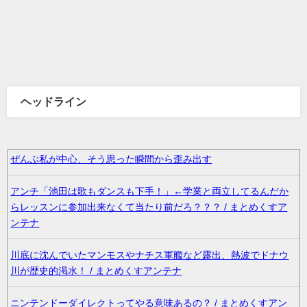
ヘッドライン
ぜんぶ私が中心、そう思った瞬間から歪み出す
アンチ「池田は歌もダンスも下手！」←学業と両立してるんだか
らレッスンに参加出来なくて当たり前だろ？？？ / まとめくすア
ンテナ
川底に沈んでいたマンモスやナチス軍艦など露出、熱波でドナウ
川が歴史的渇水！ / まとめくすアンテナ
ニンテンドーダイレクトってやる意味あるの？ / まとめくすアン