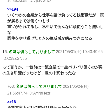
16:36:23.59 ID:VjtaVGhO
>>194
いくつかの企業から仕事を請け負ってる技術職だが、頭
が腐るまでは働くつもり
重宝がられてるし、私生活であんなに頭使うこと無いし
な
案件をやり遂げたときの達成感が病みつきになる
16:
名刺は切らしておりまして
2021/05/01(土) 19:43:49.65
ID:O39ZSN8b
って言うか、一昔前は一流企業で一生バリバリ働くのが男
の生き甲斐だったけど、世の中変わったな
708:
名刺は切らしておりまして
2021/05/24(月)
21:56:47.74 ID:AYNfHezr
>>16
給料右肩上がりの時代は終わったからな