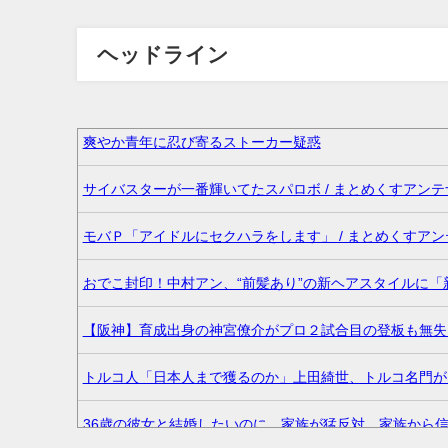
ヘッドライン
爽やか青年に忍び寄るストーカー疑惑
サイバスターが一番輝いてたスパロボ / まとめくすアンテ
モバＰ「アイドルにセクハラをします」 / まとめくすアン
おでこ封印！中村アン、“前髪あり”の新ヘアスタイルに「
【阪神】育成出身の神宮僚介がプロ２試合目の登板も無失点
トルコ人「日本人まで獲るのか」上田綺世、トルコ名門が巨
36歳の彼女と結婚したいのに、家族が猛反対。家族から信じら