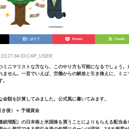
はてブ
Pocket
Feedly
4:23:27.84 ID:CAP_USER
つミニマリストな方なら、このやり方も可能になるでしょう。
れません。一言でいえば、労働からの解放と引き換えに、ミニ
す。
な金額を計算してみました。公式風に書いてみます。
引き後）＋ 予備資金
連続増配）の日本株と米国株を買うことによりもらえる配当金
資から想定できる税引き後の年間リターンは現状、3.6％程度