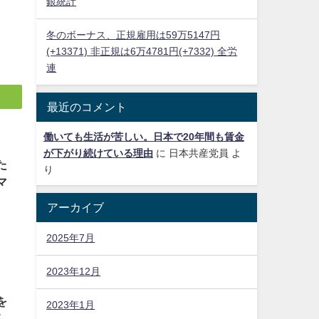
銀統計
冬のボーナス、正規雇用は59万5147円
(+13371) 非正規は6万4781円(+7332) 全労
連
最近のコメント
働いても生活が苦しい。日本で20年間も賃金
が下がり続けている理由
に
日本共産党員
よ
た
り
マ
アーカイブ
2025年7月
2023年12月
を
2023年1月
が