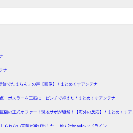
ナ
テナ
新鮮でたまらん」の声【画像】 / まとめくすアンテナ
 ボスラーを三振に ピンチで抑えた / まとめくすアンテナ
額の正式オファー！現地サポが騒然！【海外の反応】 / まとめくすア
れない言葉が飛び出した… 他 / 2chnaviヘッドライン