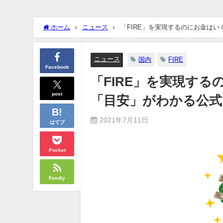
クーラーボックス積んで出発→途中で買い足し…50代公務員の“
ホーム
ニュース
「FIRE」を実現するのにお金は
【画像】長濱ねる(27歳)の乳がヤバイと話題にｗｗｗｗ1700
【画像】人気Vチューバーさん、とんでもない姿を披露ｗｗｗｗ
ニュース
国内
FIRE
Facebook
「FIRE」を実現す
【悲報】2050年の日本、独身ボッチ祭りが現実になるとかｗｗｗ
Powered by livedoor 相互RSS
post
「目安」がわかる公式
2021年7月11日
はてブ
Pocket
Feedly