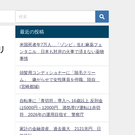
最近の投稿
米国死者年7万人…「ゾンビ」生む麻薬フェ
リ
ンタニル 日本も対岸の火事で済まない薬物
事情
頭髪用コンディショナーに「除毛クリー
ム」 嫌がらせで女性隊員を停職、陸自
(宮崎都城)
自転車に「青切符」導入へ 16歳以上 反則金
は5000円～12000円 酒気帯び運転は赤切
符 2026年の運用目指す 警察庁
家計の金融資産、過去最大 2121兆円、日