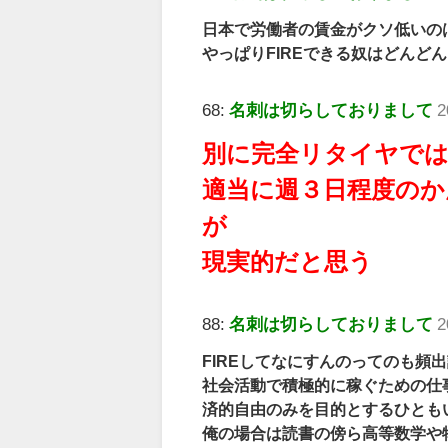
日本で労働者の賃金がクソ低いの
やっぱりFIREできる奴はどんどん
68:
名刺は切らしておりまして
2
別に完全リタイヤで
適当に週３日程度のか
が
現実的だと思う
88:
名刺は切らしておりまして
2
FIREしてなにすんのってのも頻
社会活動で積極的に稼ぐための仕
済的自由のみを目的とするひとも
俺の場合は読書の傍ら高等数学や