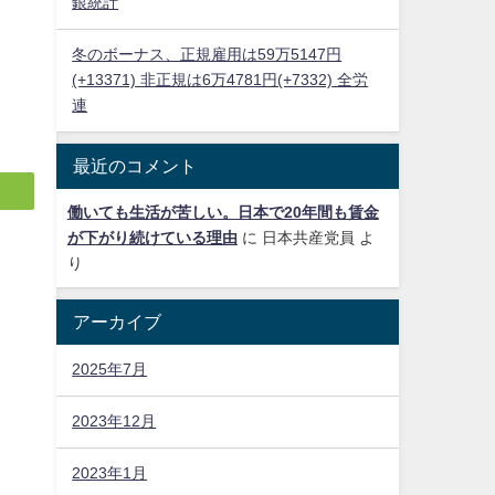
銀統計
冬のボーナス、正規雇用は59万5147円
(+13371) 非正規は6万4781円(+7332) 全労
連
最近のコメント
働いても生活が苦しい。日本で20年間も賃金
が下がり続けている理由
に
日本共産党員
よ
り
アーカイブ
2025年7月
明
2023年12月
2023年1月