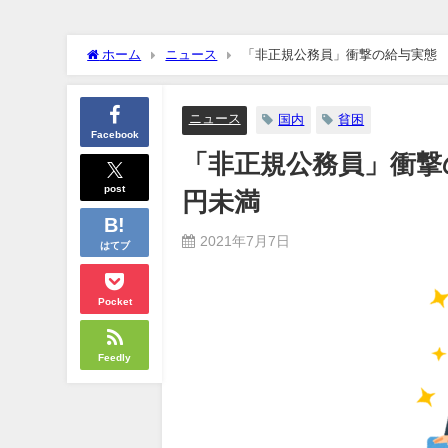
クーラーボックス積んで出発→途中で買い足し…50代公務員の“
ホーム
ニュース
「非正規公務員」衝撃の給与実態 
【画像】長濱ねる(27歳)の乳がヤバイと話題にｗｗｗｗ1700
ニュース
国内
貧困
Facebook
【画像】人気Vチューバーさん、とんでもない姿を披露ｗｗｗｗ
「非正規公務員」衝撃
【悲報】2050年の日本、独身ボッチ祭りが現実になるとかｗｗｗ
post
円未満
Powered by livedoor 相互RSS
2021年7月7日
はてブ
Pocket
Feedly