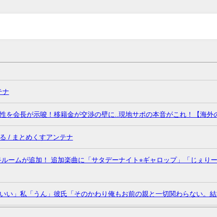
テナ
を会長が示唆！移籍金が交渉の壁に..現地サポの本音がこれ！【海外の反
 / まとめくすアンテナ
uit Lab.｣に最終ルームが追加！ 追加楽曲に「サタデーナイト⭐︎ギャロップ」「じぇりー
いい」私「うん」彼氏「そのかわり俺もお前の親と一切関わらない。結婚
れない言葉が飛び出した… 他 / 2chnaviヘッドライン