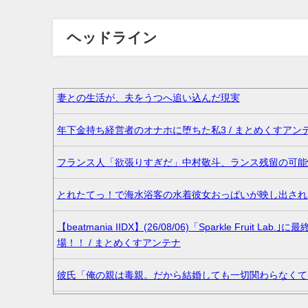
ヘッドライン
妻との生活が、夫をうつへ追い込んだ現実
年下金持ち経営者のオナホに堕ちた私3 / まとめくすアン
フランス人「欲張りすぎだ」中村敬斗、ランス残留の可能性
とれたてっ！で海水浴客の水着彼女おっぱいが映し出される
【beatmania IIDX】(26/08/06)「Sparkle Fr
場！！ / まとめくすアンテナ
彼氏「俺の親は毒親。だから結婚しても一切関わらなくて
36歳の彼女と結婚したいのに、家族が猛反対。家族から信じら