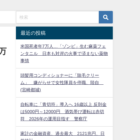
最近の投稿
米国死者年7万人…「ゾンビ」生む麻薬フェ
万
ンタニル 日本も対岸の火事で済まない薬物
事情
頭髪用コンディショナーに「除毛クリー
ム」 嫌がらせで女性隊員を停職、陸自
(宮崎都城)
自転車に「青切符」導入へ 16歳以上 反則金
は5000円～12000円 酒気帯び運転は赤切
符 2026年の運用目指す 警察庁
家計の金融資産、過去最大 2121兆円、日