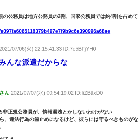
の公務員は地方公務員の2割、国家公務員では約4割を占めて
les/e097fa6065118379b497e7f9b9c6e390996a68ae
2021/07/06(火) 22:15:41.33 ID:7c5BFjYH0
みんな派遣だからな
さん
2021/07/07(水) 00:54:19.02 ID:liZBtlxD0
れる非正規公務員が、情報漏洩とかしないわけがない
ら、違法行為の歯止めになるけど、彼らには守るべきものがな
。
だろう