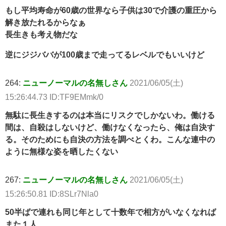
もし平均寿命が60歳の世界なら子供は30で介護の重圧から
解き放たれるからなぁ
長生きも考え物だな
逆にジジババが100歳まで走ってるレベルでもいいけど
264:
ニューノーマルの名無しさん
2021/06/05(土)
15:26:44.73 ID:TF9EMmk/0
無駄に長生きするのは本当にリスクでしかないわ。働ける
間は、自殺はしないけど、働けなくなったら、俺は自決す
る。そのためにも自決の方法を調べとくわ。こんな連中の
ように無様な姿を晒したくない
267:
ニューノーマルの名無しさん
2021/06/05(土)
15:26:50.81 ID:8SLr7Nla0
50半ばで連れも同じ年として十数年で相方がいなくなれば
また１人