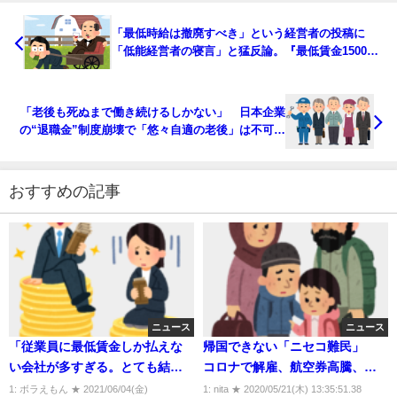
「最低時給は撤廃すべき」という経営者の投稿に
「低能経営者の寝言」と猛反論。『最低賃金1500
円』巡る論争
「老後も死ぬまで働き続けるしかない」 日本企業
の“退職金”制度崩壊で「悠々自適の老後」は不可能
に
おすすめの記事
ニュース
ニュース
「従業員に最低賃金しか払えな
帰国できない「ニセコ難民」
い会社が多すぎる。とても結婚
コロナで解雇、航空券高騰、再
など考えられない」 年収330万
就職も困難
1: ボラえもん ★ 2021/06/04(金)
1: nita ★ 2020/05/21(木) 13:35:51.38