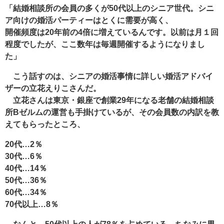
「結婚相談所の会員の多くが50代以上のシニア世代。シニ
ア向けの婚活パーティーはとくに需要が高く、
開催頻度は20年前の4倍に増えているんです。以前は月１回
程度でしたが、ここ数年は毎週開催するようになりまし
た」
こう話すのは、シニアの婚活事情に詳しい婚活アドバイ
ザーの立花えりこさんだ。
立花さんは東京・銀座で創業29年になる老舗の結婚相談
所Bゼルムの運営も手掛けているが、その会員数の内訳を教
えてもらったところ、
20代…2％
30代…6％
40代…14％
50代…36％
60代…34％
70代以上…8％