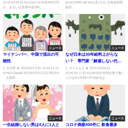
15:44:04.69 ID:NxnZwU+I9 年収300万円
ID:bOZ9BR+d9 5/21(木) 6:31 北海道新聞
円、30代独身男性の嘆き
台、あるいは世帯年収300...
新型...
ニュース
ニュース
マイナンバー、中国で流出の可
なぜ日本は30年給料上がらな
能性
い？ 専門家「解雇しない代わ
りに給料が低い」「淘汰がなく
1: 豆次郎 ★ 2021/02/17(水) 23:44:14.19
1: ボラえもん ★ 2021/10/20(水)
ID:NGLDjwql9 2021年02月17日17時15分
23:46:20.13 ID:XUclRSI29 民間企業で働く
新しい企業が育たない」
立憲民...
人の去年1年間の平均給与は...
ニュース
ニュース
一生結婚しない男は4人に1人と
コロナ倒産400件に 飲食最多