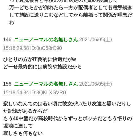
って近況報告と今後の方針決定のための会議して
万一どちらかが倒れたら一方が配偶者として各種手続き
して施設に送りこむなどしてから離婚って関係が理想だ
わ
146:
ニューノーマルの名無しさん
2021/06/05(土)
15:18:29.58 ID:0uC58rO90
ひとりの方が圧倒的に快適だがw
どーせ最終的には病院や施設だから
156:
ニューノーマルの名無しさん
2021/06/05(土)
15:18:54.84 ID:8QKLXGVR0
寂しいなんてのは若い頃に彼女がいたり友達と騒いだりし
た記憶があるからだ
もう40中盤だが高校時代からずっとボッチだともう悟りの
境地に達して
寂しさも何もない