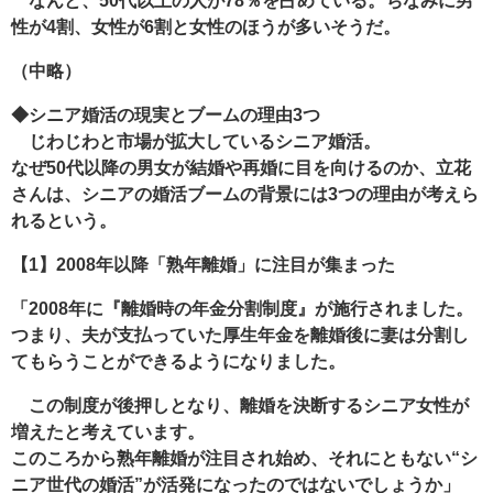
なんと、50代以上の人が78％を占めている。ちなみに男
性が4割、女性が6割と女性のほうが多いそうだ。
（中略）
◆シニア婚活の現実とブームの理由3つ
じわじわと市場が拡大しているシニア婚活。
なぜ50代以降の男女が結婚や再婚に目を向けるのか、立花
さんは、シニアの婚活ブームの背景には3つの理由が考えら
れるという。
【1】2008年以降「熟年離婚」に注目が集まった
「2008年に『離婚時の年金分割制度』が施行されました。
つまり、夫が支払っていた厚生年金を離婚後に妻は分割し
てもらうことができるようになりました。
この制度が後押しとなり、離婚を決断するシニア女性が
増えたと考えています。
このころから熟年離婚が注目され始め、それにともない“シ
ニア世代の婚活”が活発になったのではないでしょうか」