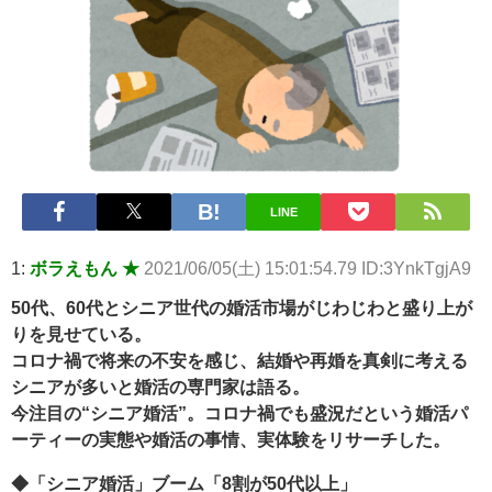
【悲報】2050年の日本、独身ボッチ祭りが現実になるとかｗｗｗ
ｗ 他 / 2chnaviヘッドライン
Powered by livedoor 相互RSS
LINE
1:
ボラえもん ★
2021/06/05(土) 15:01:54.79 ID:3YnkTgjA9
50代、60代とシニア世代の婚活市場がじわじわと盛り上が
りを見せている。
コロナ禍で将来の不安を感じ、結婚や再婚を真剣に考える
シニアが多いと婚活の専門家は語る。
今注目の“シニア婚活”。コロナ禍でも盛況だという婚活パ
ーティーの実態や婚活の事情、実体験をリサーチした。
◆「シニア婚活」ブーム「8割が50代以上」