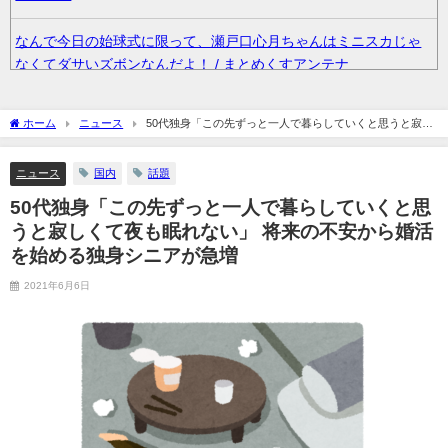
なんで今日の始球式に限って、瀬戸口心月ちゃんはミニスカじゃ
なくてダサいズボンなんだよ！ / まとめくすアンテナ
【画像】「HUNTER×HUNTER」のベンジャミン王子、強化系最
ホーム
ニュース
50代独身「この先ずっと一人で暮らしていくと思うと寂し
強説ｗｗｗｗ / まとめくすアンテナ
くて夜も眠れない」 将来の不安から婚活を始める独身シニアが急増
ニュース
国内
話題
36歳の彼女と結婚したいのに、家族が猛反対。家族から信じられ
ない言葉が飛び出した… 他 / 2chnaviヘッドライン
50代独身「この先ずっと一人で暮らしていくと思
うと寂しくて夜も眠れない」 将来の不安から婚活
クーラーボックス積んで出発→途中で買い足し…50代公務員の“ド
を始める独身シニアが急増
ライブ”が地獄すぎた 他 / 2chnaviヘッドライン
2021年6月6日
【画像】長濱ねる(27歳)の乳がヤバイと話題にｗｗｗｗ1700万バ
ズｗｗｗｗｗｗｗｗｗｗ 他 / 2chnaviヘッドライン
【画像】人気Vチューバーさん、とんでもない姿を披露ｗｗｗｗｗ
ｗｗｗｗｗ 他 / 2chnaviヘッドライン