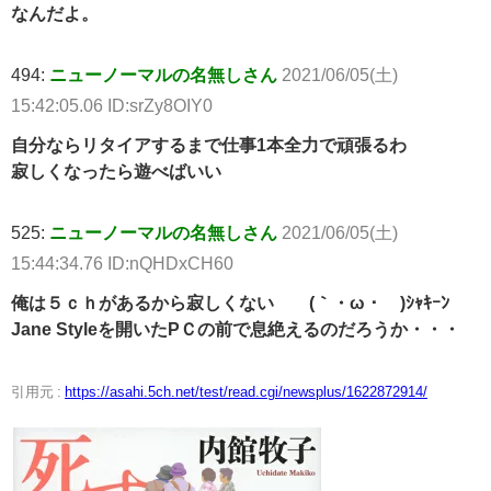
なんだよ。
494:
ニューノーマルの名無しさん
2021/06/05(土)
15:42:05.06 ID:srZy8OIY0
自分ならリタイアするまで仕事1本全力で頑張るわ
寂しくなったら遊べばいい
525:
ニューノーマルの名無しさん
2021/06/05(土)
15:44:34.76 ID:nQHDxCH60
俺は５ｃｈがあるから寂しくない (｀・ω・´)ｼｬｷｰﾝ
Jane Styleを開いたPＣの前で息絶えるのだろうか・・・
引用元 :
https://asahi.5ch.net/test/read.cgi/newsplus/1622872914/