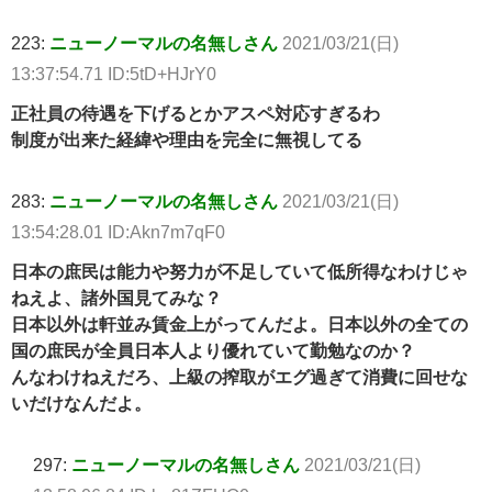
223:
ニューノーマルの名無しさん
2021/03/21(日)
13:37:54.71 ID:5tD+HJrY0
正社員の待遇を下げるとかアスペ対応すぎるわ
制度が出来た経緯や理由を完全に無視してる
283:
ニューノーマルの名無しさん
2021/03/21(日)
13:54:28.01 ID:Akn7m7qF0
日本の庶民は能力や努力が不足していて低所得なわけじゃ
ねえよ、諸外国見てみな？
日本以外は軒並み賃金上がってんだよ。日本以外の全ての
国の庶民が全員日本人より優れていて勤勉なのか？
んなわけねえだろ、上級の搾取がエグ過ぎて消費に回せな
いだけなんだよ。
297:
ニューノーマルの名無しさん
2021/03/21(日)