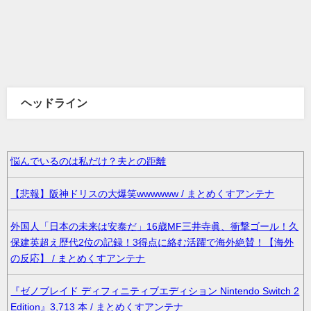
ヘッドライン
悩んでいるのは私だけ？夫との距離
【悲報】阪神ドリスの大爆笑wwwwww / まとめくすアンテナ
外国人「日本の未来は安泰だ」16歳MF三井寺眞、衝撃ゴール！久
保建英超え歴代2位の記録！3得点に絡む活躍で海外絶賛！【海外
の反応】 / まとめくすアンテナ
『ゼノブレイド ディフィニティブエディション Nintendo Switch 2
Edition』3,713 本 / まとめくすアンテナ