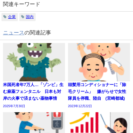
関連キーワード
企業
国内
ニュース
の関連記事
米国死者年7万人…「ゾンビ」生
頭髪用コンディショナーに「除
む麻薬フェンタニル 日本も対
毛クリーム」 嫌がらせで女性
岸の火事で済まない薬物事情
隊員を停職、陸自 (宮崎都城)
2025年7月30日
2023年12月22日