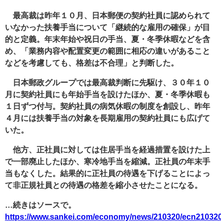
最高裁は昨年１０月、日本郵便の契約社員に認められて
いなかった扶養手当について「継続的な雇用の確保」が目
的と定義。年末年始や祝日の手当、夏・冬季休暇などを含
め、「業務内容や配置変更の範囲に相応の違いがあること
などを考慮しても、格差は不合理」と判断した。
日本郵政グループでは最高裁判断に先駆け、３０年１０
月に契約社員にも年始手当を設けたほか、夏・冬季休暇も
１日ずつ付与。契約社員の病気休暇の制度を創設し、昨年
４月には扶養手当の対象を長期雇用の契約社員にも広げて
いた。
他方、正社員に対しては住居手当を経過措置を設けた上
で一部廃止したほか、寒冷地手当を縮減。正社員の年末手
当もなくした。結果的に正社員の待遇を下げることによっ
て非正規社員との待遇の格差を縮小させたことになる。
…続きはソースで。
https://www.sankei.com/economy/news/210320/ecn21032