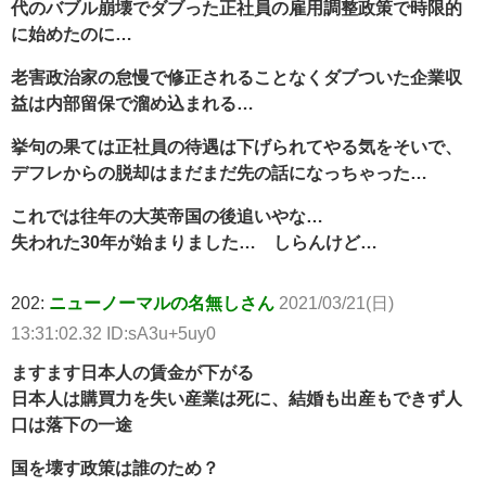
代のバブル崩壊でダブった正社員の雇用調整政策で時限的
に始めたのに…
老害政治家の怠慢で修正されることなくダブついた企業収
益は内部留保で溜め込まれる…
挙句の果ては正社員の待遇は下げられてやる気をそいで、
デフレからの脱却はまだまだ先の話になっちゃった…
これでは往年の大英帝国の後追いやな…
失われた30年が始まりました… しらんけど…
202:
ニューノーマルの名無しさん
2021/03/21(日)
13:31:02.32 ID:sA3u+5uy0
ますます日本人の賃金が下がる
日本人は購買力を失い産業は死に、結婚も出産もできず人
口は落下の一途
国を壊す政策は誰のため？