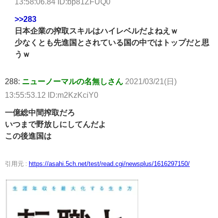
13:58:06.84 ID:bp81ZFUQ0
>>283
日本企業の搾取スキルはハイレベルだよねえｗ
少なくとも先進国とされている国の中ではトップだと思
うｗ
288:
ニューノーマルの名無しさん
2021/03/21(日)
13:55:53.12 ID:m2KzKciY0
一億総中間搾取だろ
いつまで野放しにしてんだよ
この後進国は
引用元 :
https://asahi.5ch.net/test/read.cgi/newsplus/1616297150/