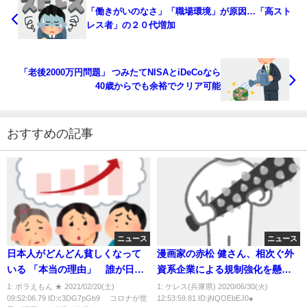
「働きがいのなさ」「職場環境」が原因…「高スト
レス者」の２０代増加
「老後2000万円問題」 つみたてNISAとiDeCoなら
40歳からでも余裕でクリア可能
おすすめの記事
ニュース
ニュース
日本人がどんどん貧しくなって
漫画家の赤松 健さん、相次ぐ外
いる 「本当の理由」 誰が日本
資系企業による規制強化を懸
をここまで凋落させたのか？
念 国会に表現の自由を訴え
1: ボラえもん ★ 2021/02/20(土)
1: ケレス(兵庫県) 2020/06/30(火)
09:52:06.79 ID:c3DG7pGb9 コロナが世
12:53:59.81 ID:jNQOEbEJ0●