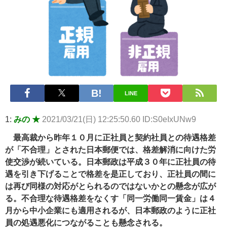
ｗ 他 / 2chnaviヘッドライン
Powered by livedoor 相互RSS
LINE
1:
みの ★
2021/03/21(日) 12:25:50.60 ID:S0eIxUNw9
最高裁から昨年１０月に正社員と契約社員との待遇格差
が「不合理」とされた日本郵便では、格差解消に向けた労
使交渉が続いている。日本郵政は平成３０年に正社員の待
遇を引き下げることで格差を是正しており、正社員の間に
は再び同様の対応がとられるのではないかとの懸念が広が
る。不合理な待遇格差をなくす「同一労働同一賃金」は４
月から中小企業にも適用されるが、日本郵政のように正社
員の処遇悪化につながることも懸念される。