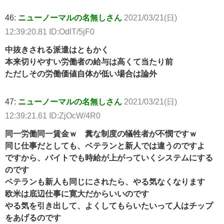
46:
ニューノーマルの名無しさん
2021/03/21(日)
12:39:20.81 ID:OdlT/5jF0
中抜きされる派遣はともかく
本来切りやすい労働者の給与は高くて当たり前
ただしその労働価値自体が低い場合は論外
47:
ニューノーマルの名無しさん
2021/03/21(日)
12:39:21.61 ID:ZjOcW/4R0
同一労働同一賃金ｗ 糞な制度の犠牲者が不憫ですｗ
同じ仕事だとしても、ベテランと新人では違うのですよ
ですから、バイトでも時給が上がっていくシステムにする
のです
ベテランも新人も同じにされたら、やる気なくなります
欧米は底辺仕事に寛大だからいいのです
やる気を引き出して、よくしてもらいたいって人はチップ
をあげるのです