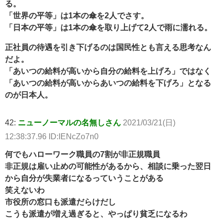
る。
「世界の平等」は1本の傘を2人でさす。
「日本の平等」は1本の傘を取り上げて2人で雨に濡れる。
正社員の待遇を引き下げるのは国民性とも言える思考なん
だよ。
「あいつの給料が高いから自分の給料を上げろ」ではなく
「あいつの給料が高いからあいつの給料を下げろ」となる
のが日本人。
42:
ニューノーマルの名無しさん
2021/03/21(日)
12:38:37.96 ID:IENcZo7n0
何でもハローワーク職員の7割が非正規職員
非正規は雇い止めの可能性があるから、相談に乗った翌日
から自分が失業者になるっていうことがある
笑えないわ
市役所の窓口も派遣だらけだし
こうも派遣が増え過ぎると、やっぱり貧乏になるわ