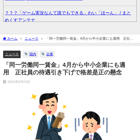
？？？「ゲーム実況なんて誰でもできる」わい「ほーん」 / まと
めくすアンテナ
【悲報】アイドルが歌下手な理由 / まとめくすアンテナ
ホーム
ニュース
「同一労働同一賃金」4月から中小企業にも適用 正社員
の待遇引き下げで格差是正の懸念
36歳の彼女と結婚したいのに、家族が猛反対。家族から信じられ
ニュース
国内
企業
ない言葉が飛び出した… 他 / 2chnaviヘッドライン
「同一労働同一賃金」4月から中小企業にも適
クーラーボックス積んで出発→途中で買い足し…50代公務員の“ド
用 正社員の待遇引き下げで格差是正の懸念
ライブ”が地獄すぎた 他 / 2chnaviヘッドライン
2021年3月21日
【画像】長濱ねる(27歳)の乳がヤバイと話題にｗｗｗｗ1700万バ
ズｗｗｗｗｗｗｗｗｗｗ 他 / 2chnaviヘッドライン
【画像】人気Vチューバーさん、とんでもない姿を披露ｗｗｗｗｗ
ｗｗｗｗｗ 他 / 2chnaviヘッドライン
【悲報】2050年の日本、独身ボッチ祭りが現実になるとかｗｗｗ