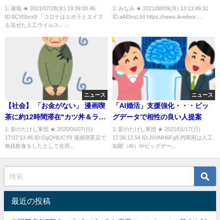
大丈夫」タマホーム社長の社内
女性30歳の悩み
1: 速報 ★ 2021/07/28(水) 19:39:00.46
1: みなみ ★ 2021/08/09(月) 13:13:49.31
ID:8CVl3brx9 「コロナはエボラとエイズ
ID:aAEIvsL59 https://news.livedoor....
向け動画
を混ぜた人工ウイルス」...
ニュース
ニュース
【社会】 「お金がない」 漫画喫
「AI婚活」支援強化・・・ビッ
茶に約12時間滞在"カツ丼＆ラー
グデータで相性の良い人提案
メン"食べて約6300円分不払
1: 影のたけし軍団 ★ 2020/06/07(日)
1: 影のたけし軍団 ★ 2021/01/17(日)
17:07:13.96 ID:OgQHjUCY9 漫画喫茶店で
17:36:13.54 ID:J0VMH6Fg9 内閣府は人工
い・・・28歳の男逮捕
無銭飲食をしたとして住所...
知能（AI）やビッグデー...
最近の投稿