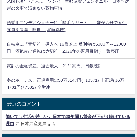
米国死者年7万人…「ゾンビ」生む麻薬フェンタニル 日本も対
岸の火事で済まない薬物事情
頭髪用コンディショナーに「除毛クリーム」 嫌がらせで女性
隊員を停職、陸自 (宮崎都城)
自転車に「青切符」導入へ 16歳以上 反則金は5000円～12000
円 酒気帯び運転は赤切符 2026年の運用目指す 警察庁
家計の金融資産、過去最大 2121兆円、日銀統計
冬のボーナス、正規雇用は59万5147円(+13371) 非正規は6万
4781円(+7332) 全労連
最近のコメント
働いても生活が苦しい。日本で20年間も賃金が下がり続けている
理由
に
日本共産党員
より