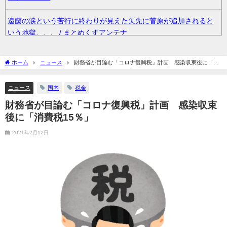
遠藤の涙という苦行に終わりが見えた矢先に菅原が追加されると
いう地獄、、、 / まとめくすアンテナ
【艦これ】E3-4毎回どこかが噛み合わないでち / まとめくすアン
ホーム
ニュース
財務省が目論む「コロナ復興税」計画 感染収束後に「消
テナ
費税15％」
ニュース
国内
税金
36歳の彼女と結婚したいのに、家族が猛反対。家族から信じられ
ない言葉が飛び出した… 他 / 2chnaviヘッドライン
財務省が目論む「コロナ復興税」計画 感染収束
後に「消費税15％」
クーラーボックス積んで出発→途中で買い足し…50代公務員の“ド
2021年2月12日
ライブ”が地獄すぎた 他 / 2chnaviヘッドライン
【画像】長濱ねる(27歳)の乳がヤバイと話題にｗｗｗｗ1700万バ
ズｗｗｗｗｗｗｗｗｗｗ 他 / 2chnaviヘッドライン
【画像】人気Vチューバーさん、とんでもない姿を披露ｗｗｗｗｗ
ｗｗｗｗｗ 他 / 2chnaviヘッドライン