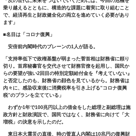
「次の世代に未来をつないでいくためには、今回の危機を
乗り越えるとともに、構造的な課題に着実に取り組むこと
で、経済再生と財政健全化の両立を進めていく必要があり
ます」
■名目は「コロナ復興」
安倍前内閣時代のブレーンの1人が語る。
「支持率低下で政権基盤が弱まった菅首相は財務省に頼り
切り。首席秘書官を交代させて財務官僚を起用し、国民か
らの要望が強い2回目の特別定額給付金を『考えていない』
と否定したのも、財務省の顔色を見ているから。財務省は
内々に、感染収束後に消費税率を引き上げる“コロナ復興
税”のプランを立てている」
わずか1年で100兆円以上の借金をした総理と副総理は施
政方針と財政演説で、国民ではなく、財務省に向けて「大
増税」の決意を示したのだ。
東日本大震災の直後、時の菅直人内閣は10兆円の復興財