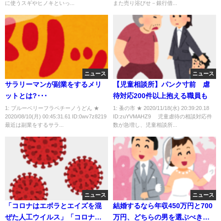
に使うスギやヒノキといっ...
また売り浴びせ－銀行借...
ニュース
ニュース
サラリーマンが副業をするメリ
【児童相談所】パンク寸前 虐
ットとは?･･･
待対応200件以上抱える職員も
1: ブルーベリーフラペチーノうどん ★
1: 蚤の市 ★ 2020/11/18(水) 20:39:20.18
2020/08/10(月) 00:45:31.61 ID:0wv7z8219
ID:zuYVMAHZ9 児童虐待の相談対応件
最近は副業をするサラ...
数が急増し、児童相談所...
ニュース
ニュース
「コロナはエボラとエイズを混
結婚するなら年収450万円と700
ぜた人工ウイルス」「コロナは
万円、どちらの男を選ぶべき？