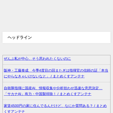
ヘッドライン
ぜんぶ私が中心、そう思われたくないのに
阪神・工藤泰成 今季4度目の回またぎは指揮官の信頼の証「本当
にやらなきゃいけないなと」 / まとめくすアンテナ
自衛隊指揮に国産AI、情報収集や分析担わせ迅速な意思決定…
「サカナAI」有力・中国製排除！ / まとめくすアンテナ
家賃4500円の家に住んでるんだけど、なにか質問ある？ / まとめ
くすアンテナ