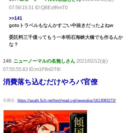
07:58:15.51 ID:QBEztRmT0
>>141
gotoトラベルもなんかすごい中抜きだったよねw
委託料三千億ってもう一本明石海峡大橋でも作るんか
な？
148:
ニューノーマルの名無しさん
2021/02/12(金)
07:55:55.63 ID:m1P8nDTt0
消費落ち込むだけやろバ官僚
引用元 :
https://asahi.5ch.net/test/read.cgi/newsplus/1613083272/