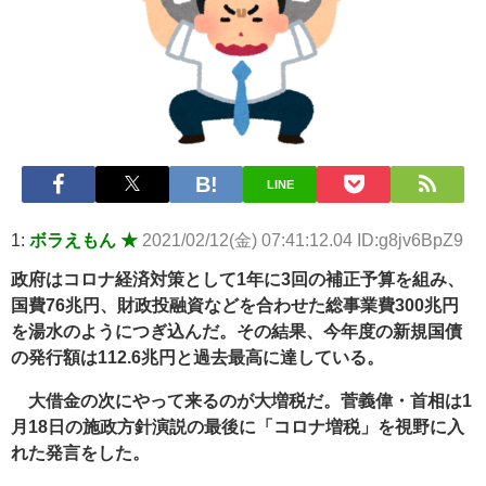
【悲報】2050年の日本、独身ボッチ祭りが現実になるとかｗｗｗ
ｗ 他 / 2chnaviヘッドライン
Powered by livedoor 相互RSS
LINE
1:
ボラえもん ★
2021/02/12(金) 07:41:12.04 ID:g8jv6BpZ9
政府はコロナ経済対策として1年に3回の補正予算を組み、
国費76兆円、財政投融資などを合わせた総事業費300兆円
を湯水のようにつぎ込んだ。その結果、今年度の新規国債
の発行額は112.6兆円と過去最高に達している。
大借金の次にやって来るのが大増税だ。菅義偉・首相は1
月18日の施政方針演説の最後に「コロナ増税」を視野に入
れた発言をした。