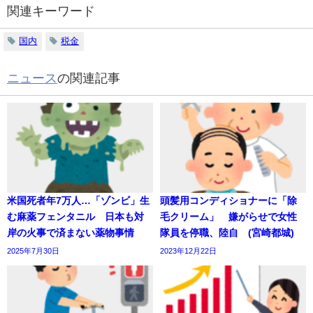
関連キーワード
国内
税金
ニュース
の関連記事
米国死者年7万人…「ゾンビ」生
頭髪用コンディショナーに「除
む麻薬フェンタニル 日本も対
毛クリーム」 嫌がらせで女性
岸の火事で済まない薬物事情
隊員を停職、陸自 (宮崎都城)
2025年7月30日
2023年12月22日