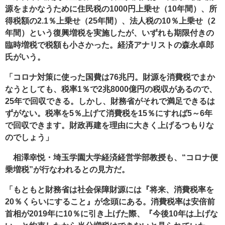
源をまかなうために住民税の1000円上乗せ（10年間）、所
得税額の2.1％上乗せ（25年間）、法人税の10％上乗せ（2
年間）という復興増税を実施したが、いずれも期限付きの
臨時増税で税額も小さかった。経済アナリストの森永卓郎
氏がいう。
「コロナ対策に使った国費は76兆円。財源を消費税でまか
なうとしても、税率1％で2兆8000億円の税収があるので、
25年で回収できる。しかし、財務省がそれで満足できるは
ずがない。税率を5％上げて消費税を15％にすれば5～6年
で回収できます。財政再建を理由に大きく上げるつもりな
のでしょう」
相澤幸悦・埼玉学園大学経済経営学部教授も、“コロナ便
乗増税”が行なわれるとの見方だ。
「もともと財務省は社会保障財源には『将来、消費税率を
20％くらいにすること』が念頭にある。消費税率は安倍前
首相が2019年に10％に引き上げた際、『今後10年は上げな