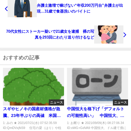
弁護士激増で稼げない“年収200万円台”弁護士が出
現…31歳で食器洗いのバイトに
70代女性にストーカー疑いで21歳女を逮捕 裸の写
真を293回にわたり送り付けるなど
おすすめの記事
ニュース
ニュース
スギやヒノキの国産材価格が急
中国恒大を格下げ「デフォルト
騰、23年半ぶりの高値 米国発
の可能性高い」 中国恒大、銀
のウッドショックで代替需要が
行借入の利払い停止
1: みの ★ 2021/07/21(水) 07:52:35.59
1: お断り ★ 2021/09/09(木) 08:27:06.34
ID:QmDVxjNS9 住宅の梁（はり）や柱
ID:oWG+GdVA9 中国恒大、ドル建て債に
増加