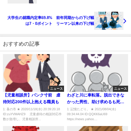
望まない傾向 東大調査
大学生の就職内定率69.8% 前年同期からの下げ幅
は7・0ポイント リーマン以来の下げ幅
おすすめの記事
ニュース
ニュース
【児童相談所】パンク寸前 虐
わざと川に車転落。脱出できな
待対応200件以上抱える職員も
かった男性、助け求めるも死
亡。脱出した元少年、笑いなが
1: 蚤の市 ★ 2020/11/18(水) 20:39:20.18
1: 記憶たどり。 ★ 2021/08/04(水)
ID:zuYVMAHZ9 児童虐待の相談対応件
09:34:44.04 ID:QQKK6aU69
ら動画撮影して放置。さいたま
数が急増し、児童相談所...
https://news.yahoo....
地裁