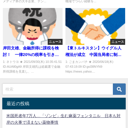
メディア界の大手企業、テン...
職場でつらい経験を...
ニュース
ニュース
岸田文雄、金融所得に課税を検
【東トルキスタン】ウイグル人
討！ 一律20%の税率を引き上
権法が成立 中国当局者に制
げる考え 高市と同じ増税策へ
裁 米
1: ネトウヨ ★ 2021/09/30(木) 10:35:41.51
1: ごまカンパチ ★ 2020/06/18(木)
ID:AUAIl0gA9 岸田文雄氏は総裁選で金融
07:43:19.09 ID:gsl38NYN9
所得課税を見直し、...
https://news.yahoo....
最近の投稿
米国死者年7万人…「ゾンビ」生む麻薬フェンタニル 日本も対
岸の火事で済まない薬物事情