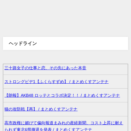
ヘッドライン
三十路女子の仕事と恋、その先にあった本音
ストロングビデ1【ふくらすずめ】 / まとめくすアンテナ
【朗報】AKB48 ロッテとコラボ決定！！ / まとめくすアンテナ
猫の攻防戦【再】 / まとめくすアンテナ
高市政権に媚びて偏向報道まみれの産経新聞、コスト上昇に耐え
られず東北6県撤退を発表 / まとめくすアンテナ