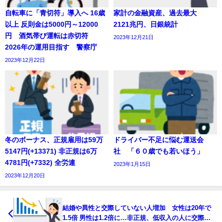
自転車に「青切符」導入へ 16歳
家計の金融資産、過去最大
以上 反則金は5000円～12000
2121兆円、日銀統計
円 酒気帯び運転は赤切符
2023年12月21日
2026年の運用目指す 警察庁
2023年12月22日
冬のボーナス、正規雇用は59万
ドライバー不足に悩む運送会
5147円(+13371) 非正規は6万
社 「６０歳でも若いほう」
4781円(+7332) 全労連
2023年1月15日
2023年12月20日
結婚や異性と交際していない人増加 女性は20年で
1.5倍 男性は1.2倍に…非正規、低収入の人に交際を