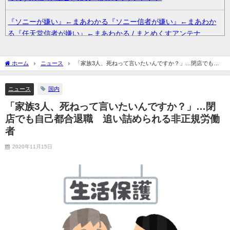
『ソニーが嫌い』←まあわかる『ソニー信者が嫌い』←まあわか
る『任天堂信者が嫌い』←まあわかる / まとめくすアンテナ
36歳の彼女と結婚したいのに、家族が猛反対。家族から信じられ
ホーム
ニュース
「家族3人、死ねって言いたいんですか？」…閉店でも自
ない言葉が飛び出した… 他 / 2chnaviヘッドライン
己都合退職 追い詰められる非正規労働者
ニュース
国内
クーラーボックス積んで出発→途中で買い足し…50代公務員の“ド
「家族3人、死ねって言いたいんですか？」…閉
ライブ”が地獄すぎた 他 / 2chnaviヘッドライン
店でも自己都合退職 追い詰められる非正規労働
【画像】長濱ねる(27歳)の乳がヤバイと話題にｗｗｗｗ1700万バ
者
ズｗｗｗｗｗｗｗｗｗｗ 他 / 2chnaviヘッドライン
2020年11月15日
【画像】人気Vチューバーさん、とんでもない姿を披露ｗｗｗｗｗ
ｗｗｗｗｗ 他 / 2chnaviヘッドライン
【悲報】2050年の日本、独身ボッチ祭りが現実になるとかｗｗｗ
ｗ 他 / 2chnaviヘッドライン
Powered by livedoor 相互RSS