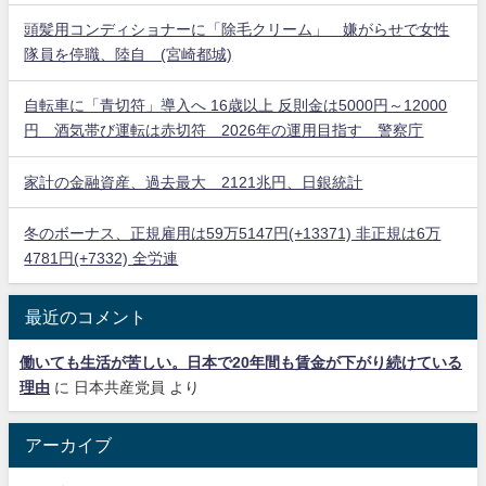
頭髪用コンディショナーに「除毛クリーム」 嫌がらせで女性
隊員を停職、陸自 (宮崎都城)
自転車に「青切符」導入へ 16歳以上 反則金は5000円～12000
円 酒気帯び運転は赤切符 2026年の運用目指す 警察庁
家計の金融資産、過去最大 2121兆円、日銀統計
冬のボーナス、正規雇用は59万5147円(+13371) 非正規は6万
4781円(+7332) 全労連
最近のコメント
働いても生活が苦しい。日本で20年間も賃金が下がり続けている
理由
に
日本共産党員
より
アーカイブ