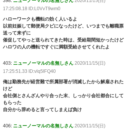
398:
ニューノーマルの名無しさん
2020/11/15(日)
17:25:08.18 ID:L0VvT9wm0
ハローワークも機転の効く人いるよ
以前妊娠して郵便局クビになったけど、いつまでも離職票
送って来ずに
催促してやっと送られてきた時は、受給期間短かったけど
ハロワの人の機転ですぐに満額受給させてくれたよ
403:
ニューノーマルの名無しさん
2020/11/15(日)
17:25:51.33 ID:vlq5lFQ40
俺は勤務先が経営難で所属部署が消滅したから解雇された
けど
会社側とさんざんやり合った末、しっかり会社都合にして
もらった
自分から辞めると言ってしまえば負け
406:
ニューノーマルの名無しさん
2020/11/15(日)