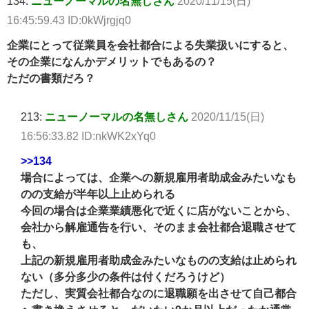
134:
ニューノーマルの名無しさん
2020/11/15(日)
16:45:59.43 ID:0kWjrgjq0
企業にとって従業員を会社都合による失業扱いにすると、
その企業になんかデメリットでもあるの？
ただの書類だろ？
213:
ニューノーマルの名無しさん
2020/11/15(日)
16:56:33.82 ID:nkWK2xYq0
>>134
場合によっては、企業への新規雇用者助成金みたいなも
のの支給が半年以上止められる
今回の場合は企業業績悪化で近くに店がないことから、
会社から解雇通告を行い、そのまま会社都合退職させて
も、
上記の新規雇用者助成金みたいなものの支給は止められ
ない（多分多少の条件は付くだろうけど）
ただし、実質会社都合なのに退職願を出させて自己都合