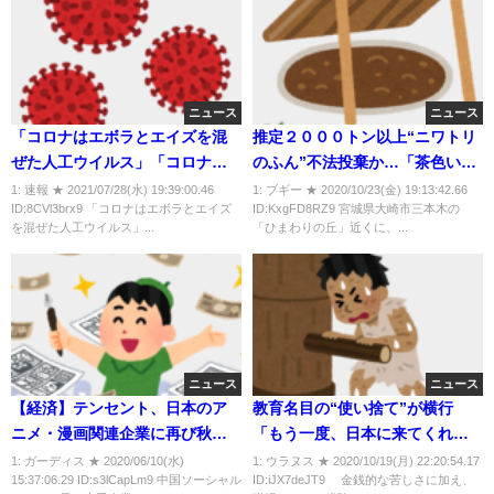
ニュース
ニュース
「コロナはエボラとエイズを混
推定２０００トン以上“ニワトリ
ぜた人工ウイルス」「コロナは
のふん”不法投棄か…「茶色い水
大丈夫」タマホーム社長の社内
が流れ出している」という連絡
1: 速報 ★ 2021/07/28(水) 19:39:00.46
1: ブギー ★ 2020/10/23(金) 19:13:42.66
ID:8CVl3brx9 「コロナはエボラとエイズ
ID:KxgFD8RZ9 宮城県大崎市三本木の
向け動画
で発覚
を混ぜた人工ウイルス」...
「ひまわりの丘」近くに、...
ニュース
ニュース
【経済】テンセント、日本のア
教育名目の“使い捨て”が横行
ニメ・漫画関連企業に再び秋波
「もう一度、日本に来てくれま
過去に拒否された経緯
すか？」
1: ガーディス ★ 2020/06/10(水)
1: ウラヌス ★ 2020/10/19(月) 22:20:54.17
15:37:06.29 ID:s3lCapLm9 中国ソーシャル
ID:iJX7deJT9 金銭的な苦しさに加え、