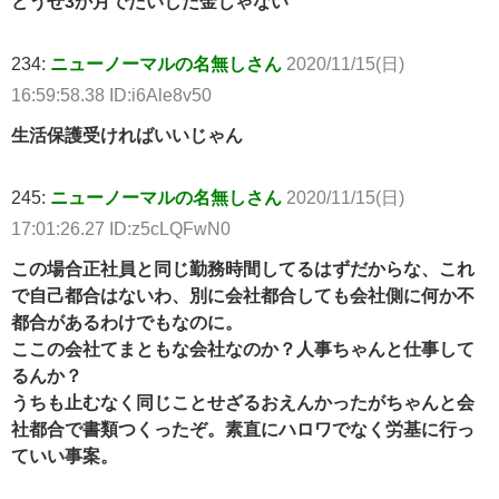
どうせ3か月でたいした金じゃない
234:
ニューノーマルの名無しさん
2020/11/15(日)
16:59:58.38 ID:i6Ale8v50
生活保護受ければいいじゃん
245:
ニューノーマルの名無しさん
2020/11/15(日)
17:01:26.27 ID:z5cLQFwN0
この場合正社員と同じ勤務時間してるはずだからな、これ
で自己都合はないわ、別に会社都合しても会社側に何か不
都合があるわけでもなのに。
ここの会社てまともな会社なのか？人事ちゃんと仕事して
るんか？
うちも止むなく同じことせざるおえんかったがちゃんと会
社都合で書類つくったぞ。素直にハロワでなく労基に行っ
ていい事案。