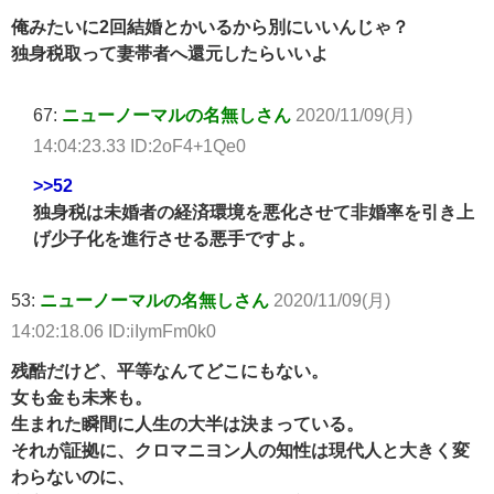
俺みたいに2回結婚とかいるから別にいいんじゃ？
独身税取って妻帯者へ還元したらいいよ
67:
ニューノーマルの名無しさん
2020/11/09(月)
14:04:23.33 ID:2oF4+1Qe0
>>52
独身税は未婚者の経済環境を悪化させて非婚率を引き上
げ少子化を進行させる悪手ですよ。
53:
ニューノーマルの名無しさん
2020/11/09(月)
14:02:18.06 ID:iIymFm0k0
残酷だけど、平等なんてどこにもない。
女も金も未来も。
生まれた瞬間に人生の大半は決まっている。
それが証拠に、クロマニヨン人の知性は現代人と大きく変
わらないのに、