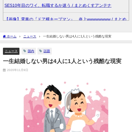
SES10年目のワイ、転職するか迷う / まとめくすアンテナ
【画像】電車の『ドア横キープマン』、炎上wwwwwwww / まとめ
くすアンテナ
ホーム
ニュース
一生結婚しない男は4人に1人という残酷な現実
36歳の彼女と結婚したいのに、家族が猛反対。家族から信じられ
ない言葉が飛び出した… 他 / 2chnaviヘッドライン
ニュース
国内
話題
一生結婚しない男は4人に1人という残酷な現実
クーラーボックス積んで出発→途中で買い足し…50代公務員の“ド
ライブ”が地獄すぎた 他 / 2chnaviヘッドライン
2020年11月9日
【画像】長濱ねる(27歳)の乳がヤバイと話題にｗｗｗｗ1700万バ
ズｗｗｗｗｗｗｗｗｗｗ 他 / 2chnaviヘッドライン
【画像】人気Vチューバーさん、とんでもない姿を披露ｗｗｗｗｗ
ｗｗｗｗｗ 他 / 2chnaviヘッドライン
【悲報】2050年の日本、独身ボッチ祭りが現実になるとかｗｗｗ
ｗ 他 / 2chnaviヘッドライン