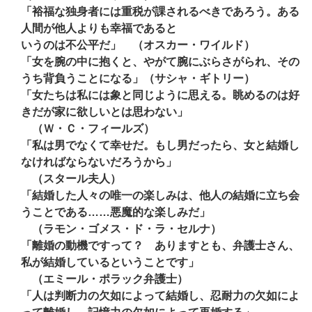
「裕福な独身者には重税が課されるべきであろう。ある
人間が他人よりも幸福であると
いうのは不公平だ」 （オスカー・ワイルド）
「女を腕の中に抱くと、やがて腕にぶらさがられ、その
うち背負うことになる」（サシャ・ギトリー）
「女たちは私には象と同じように思える。眺めるのは好
きだが家に欲しいとは思わない」
（Ｗ・Ｃ・フィールズ）
「私は男でなくて幸せだ。もし男だったら、女と結婚し
なければならないだろうから」
（スタール夫人）
「結婚した人々の唯一の楽しみは、他人の結婚に立ち会
うことである……悪魔的な楽しみだ」
（ラモン・ゴメス・ド・ラ・セルナ）
「離婚の動機ですって？ ありますとも、弁護士さん、
私が結婚しているということです」
（エミール・ポラック弁護士）
「人は判断力の欠如によって結婚し、忍耐力の欠如によ