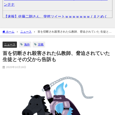
ンテナ
【速報】佐藤二朗さん、突然ツイートｗｗｗｗｗｗｗ / まとめく
すアンテナ
ホーム
ニュース
首を切断され殺害された仏教師、脅迫されていた 生徒とそ
【悲報】日本人、バカかもしれない。食品消費税減税
の父から告訴も
（8%→1%）に93.2%が賛成してしまう / まとめくすアンテナ
ニュース
海外
宗教
36歳の彼女と結婚したいのに、家族が猛反対。家族から信じられ
首を切断され殺害された仏教師、脅迫されていた
ない言葉が飛び出した… 他 / 2chnaviヘッドライン
生徒とその父から告訴も
2020年10月19日
クーラーボックス積んで出発→途中で買い足し…50代公務員の“ド
ライブ”が地獄すぎた 他 / 2chnaviヘッドライン
【画像】長濱ねる(27歳)の乳がヤバイと話題にｗｗｗｗ1700万バ
ズｗｗｗｗｗｗｗｗｗｗ 他 / 2chnaviヘッドライン
【画像】人気Vチューバーさん、とんでもない姿を披露ｗｗｗｗｗ
ｗｗｗｗｗ 他 / 2chnaviヘッドライン