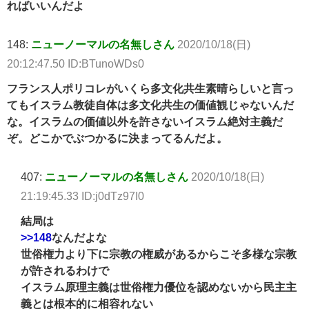
ればいいんだよ
148:
ニューノーマルの名無しさん
2020/10/18(日)
20:12:47.50 ID:BTunoWDs0
フランス人ポリコレがいくら多文化共生素晴らしいと言っ
てもイスラム教徒自体は多文化共生の価値観じゃないんだ
な。イスラムの価値以外を許さないイスラム絶対主義だ
ぞ。どこかでぶつかるに決まってるんだよ。
407:
ニューノーマルの名無しさん
2020/10/18(日)
21:19:45.33 ID:j0dTz97I0
結局は
>>148
なんだよな
世俗権力より下に宗教の権威があるからこそ多様な宗教
が許されるわけで
イスラム原理主義は世俗権力優位を認めないから民主主
義とは根本的に相容れない