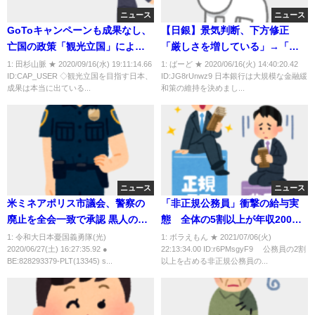
ニュース
ニュース
GoToキャンペーンも成果なし、
【日銀】景気判断、下方修正
亡国の政策「観光立国」により
「厳しさを増している」→「極
日本はタイ並みの新興国に転落
めて厳しい状態にある」
1: 田杉山脈 ★ 2020/09/16(水) 19:11:14.66
1: ばーど ★ 2020/06/16(火) 14:40:20.42
ID:CAP_USER ◇観光立国を目指す日本、
ID:JG8rUnwz9 日本銀行は大規模な金融緩
する
成果は本当に出ている...
和策の維持を決めまし...
ニュース
ニュース
米ミネアポリス市議会、警察の
「非正規公務員」衝撃の給与実
廃止を全会一致で承認 黒人の住
態 全体の5割以上が年収200万
みよい街づくりへ前進
円未満
1: 令和大日本憂国義勇隊(光)
1: ボラえもん ★ 2021/07/06(火)
2020/06/27(土) 16:27:35.92 ●
22:13:34.00 ID:r6PMsgyF9 公務員の2割
BE:828293379-PLT(13345) s...
以上を占める非正規公務員の...