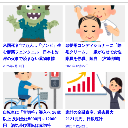
米国死者年7万人…「ゾンビ」生
頭髪用コンディショナーに「除
む麻薬フェンタニル 日本も対
毛クリーム」 嫌がらせで女性
岸の火事で済まない薬物事情
隊員を停職、陸自 (宮崎都城)
2025年7月30日
2023年12月22日
自転車に「青切符」導入へ 16歳
家計の金融資産、過去最大
以上 反則金は5000円～12000
2121兆円、日銀統計
円 酒気帯び運転は赤切符
2023年12月21日