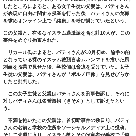
したところによると、ある女子生徒の父親は、パティさん
が表現の自由に関する授業を行った後、パティさんの免職
を求めオンライン上で「結集」を呼び掛けていたという。
この父親と、有名なイスラム過激派を含む計10人が、この
事件をめぐり拘束された。
リカール氏によると、パティさんが10月初め、論争の的
となっている裸のイスラム教預言者ムハンマドを描いた風
刺画を授業で見せた後、学校側は脅迫を受けていた。女子
生徒の父親は、パティさんが「ポルノ画像」を見せびらか
したと批判した。
この女子生徒と父親はパティさんを刑事告訴し、それに
対しパティさんは名誉毀損（きそん）として訴えたとい
う。
不満を抱いたこの父親は、首切断事件の数日前、パティ
さんの名前と学校の住所をソーシャルメディア上に投稿。
そして先週に入り、イスラム教とその預言者が学校で「侮