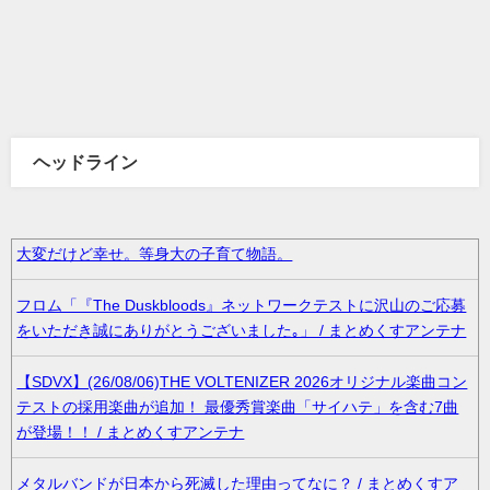
ヘッドライン
大変だけど幸せ。等身大の子育て物語。
フロム「『The Duskbloods』ネットワークテストに沢山のご応募
をいただき誠にありがとうございました｡」 / まとめくすアンテナ
【SDVX】(26/08/06)THE VOLTENIZER 2026オリジナル楽曲コン
テストの採用楽曲が追加！ 最優秀賞楽曲「サイハテ」を含む7曲
が登場！！ / まとめくすアンテナ
メタルバンドが日本から死滅した理由ってなに？ / まとめくすア