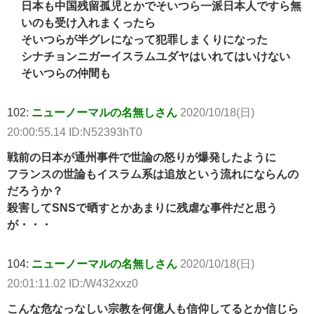
日本も中国残留孤児とかでそいつら一派日本人ですら無
いのも受け入れまくったら
そいつらが半グレになって犯罪しまくりになった
シナチョンニガーイスラムユダヤはいれてはいけない
そいつらの仲間も
102:
ニューノーマルの名無しさん
2020/10/18(日)
20:00:55.14 ID:N52393hT0
戦前の日本が通州事件で世論の怒りが爆発したように
フランスの世論もイスラム系は追放という流れにならんの
だろうか？
殺害してSNSで晒すとかあまりに残虐な事件だと思う
が・・・
104:
ニューノーマルの名無しさん
2020/10/18(日)
20:01:11.02 ID:/W432xxz0
こんな危なっなしい宗教を何億人も信仰してるとか信じら