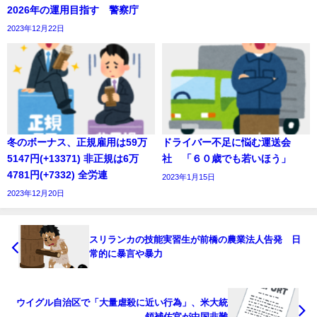
2026年の運用目指す 警察庁
2023年12月22日
冬のボーナス、正規雇用は59万
ドライバー不足に悩む運送会
5147円(+13371) 非正規は6万
社 「６０歳でも若いほう」
4781円(+7332) 全労連
2023年1月15日
2023年12月20日
スリランカの技能実習生が前橋の農業法人告発 日
常的に暴言や暴力
ウイグル自治区で「大量虐殺に近い行為」、米大統
領補佐官が中国非難