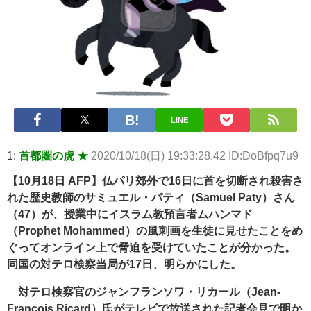
【悲報】2050年の日本、独身ボッチ祭りが現実になるとかｗｗｗ
ｗ 他 / 2chnaviヘッドライン
Powered by livedoor 相互RSS
LINE
1:
首都圏の虎 ★
2020/10/18(日) 19:33:28.42 ID:DoBfpq7u9
【10月18日 AFP】仏パリ郊外で16日に首を切断され殺害さ
れた歴史教師のサミュエル・パティ（Samuel Paty）さん
（47）が、授業中にイスラム教預言者ムハンマド
（Prophet Mohammed）の風刺画を生徒に見せたことをめ
ぐってオンライン上で脅迫を受けていたことが分かった。
同国の対テロ検察当局が17日、明らかにした。
対テロ検察官のジャンフランソワ・リカール（Jean-
Francois Ricard）氏がテレビで放送された記者会見で明か