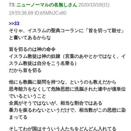
73:
ニューノーマルの名無しさん
2020/10/18(日)
19:55:36.69 ID:b5MNJCv80
>>33
そりゃ、イスラムの聖典コーランに「首を切って殺せ」
と書いてあるからな
首を切るのは神の命令
イスラム教徒は神の奴隷（言葉のあやとかではなく、イ
スラム教徒は自分をこう名乗る）
だから首を切る
他にも教義に疑問を持つな、というのも教えだから
思考能力をなくして危険思想に洗脳された連中が億単位
でいるということ
全員がそうではないが、相当な割合ではある
暴力を振るわないというだけで、相当数がこの思想に染
まってる
そしてわが国はそういう人たちをどんどん入れてる