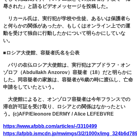
辱された」と語るビデオメッセージを投稿した。
リカール氏は、実行犯が学校や生徒、あるいは保護者ら
と何らかの関係があったか、もしくはオンライン上での運
動を受けて独自に行動したかについて明らかにしていな
い。
■ロシア大使館、容疑者氏名を公表
パリの在仏ロシア大使館は、実行犯はアブドラフ・オン
ゾロフ（Abdullakh Anzorov）容疑者（18）だと明らかに
した。同容疑者の家族は、容疑者が6歳の時に渡仏し、亡命
申請をしていたという。
大使館によると、オンゾロフ容疑者は今年フランスでの
滞在許可証を受け取り、ロシアとの関係はなかったとい
う。(c)AFP/Eleonore DERMY / Alice LEFEBVRE
https://www.afpbb.com/articles/-/3310499
https://afpbb.ismcdn.jp/mwimgs/3/2/1000x/img_324b6d7