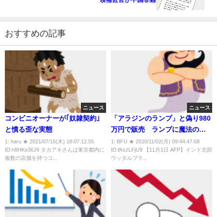
おすすめの記事
ニュース
ニュース
コンビニオーナーが｢奴隷契約｣
「アラジンのランプ」と偽り980
と憤る歪な実態
万円で販売 ランプに魔法の力
が一切ないことに気付いて警察
1: haru ★ 2021/07/15(木) 18:07:12.55
1: BFU ★ 2020/11/02(月) 09:44:47.68
ID:n8HKo36J9 タカアキさんは東京都内に
ID:tKszLFjU9 【11月1日 AFP】インド北部
に通報 男らを逮捕
複数の店舗を持つコ...
ウッタルプラ...