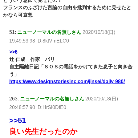
どういう意図で見せたの？
フランスのふざけた言論の自由を批判するために見せたと
かなら可哀想
51:
ニューノーマルの名無しさん
2020/10/18(日)
19:49:53.98 ID:8ktVmELC0
>>6
辻 仁成 作家 パリ
自主隔離日記「ＳＯＳの電話をかけてきた息子と向き合
う」
https://www.designstoriesinc.com/jinsei/daily-980/
263:
ニューノーマルの名無しさん
2020/10/18(日)
20:48:57.90 ID:HrSi0DfE0
>>51
良い先生だったのか