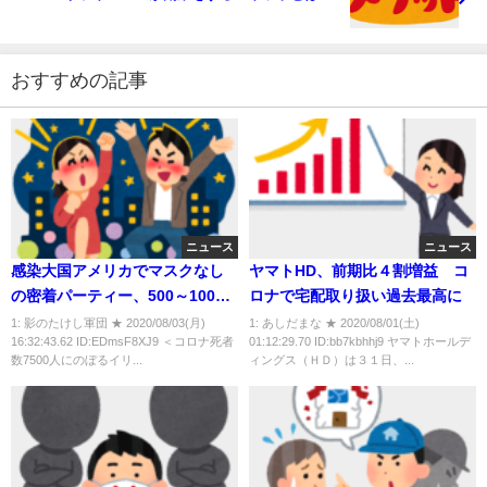
おすすめの記事
ニュース
ニュース
感染大国アメリカでマスクなし
ヤマトHD、前期比４割増益 コ
の密着パーティー、500～1000
ロナで宅配取り扱い過去最高に
人が参加、お祭り騒ぎ・・・警
1: 影のたけし軍団 ★ 2020/08/03(月)
1: あしだまな ★ 2020/08/01(土)
16:32:43.62 ID:EDmsF8XJ9 ＜コロナ死者
01:12:29.70 ID:bb7kbhhj9 ヤマトホールデ
察も手出しできず
数7500人にのぼるイリ...
ィングス（ＨＤ）は３１日、...