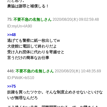
だと思う。
農協は謝罪と補償しる！
75:
不要不急の名無しさん
2020/08/20(木) 09:02:59.48
ID:myUn+lA90
>>48
逃げても警察に紙一枚出してw
大使館に電話して終わりだよ
受け入れ団体に代わりを寄越せと
言うだけの簡単なお仕事
446:
不要不急の名無しさん
2020/08/20(木) 10:48:35.69
ID:PWdK+bS10
>>75
奴隷を買ったツケか。そんな制度止めさせないといけな
いが無理なんだろ