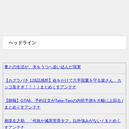
ヘッドライン
妻との生活が、夫をうつへ追い込んだ現実
【カグラバチ 128話感想】命をかけて六平国重を守る柴さん、カ
ッコ良すぎ！！！ / まとめくすアンテナ
【朗報】GTA6、予約注文がTake-Twoの内部予測を大幅に上回る /
まとめくすアンテナ
相楽左之助、「何故か滅茶苦茶タフ」以外強みがない / まとめく
すアンテナ