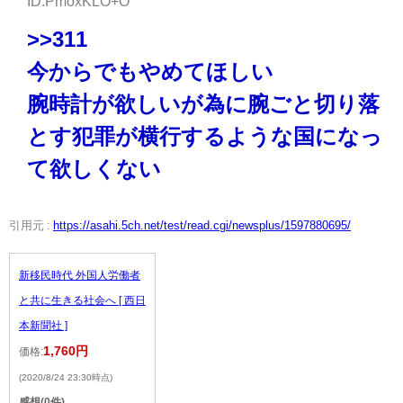
ID:PmoxKLO+O
>>311
今からでもやめてほしい
腕時計が欲しいが為に腕ごと切り落
とす犯罪が横行するような国になっ
て欲しくない
引用元 :
https://asahi.5ch.net/test/read.cgi/newsplus/1597880695/
新移民時代 外国人労働者
と共に生きる社会へ [ 西日
本新聞社 ]
1,760円
価格:
(2020/8/24 23:30時点)
感想(0件)