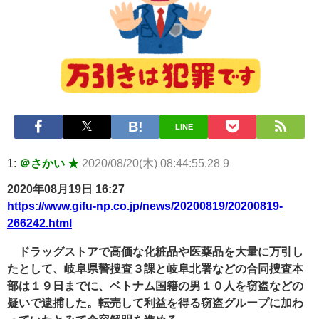
ｗ 他 / 2chnaviヘッドライン
Powered by livedoor 相互RSS
LINE
1:
＠さかい ★
2020/08/20(木) 08:44:55.28 9
2020年08月19日 16:27
https://www.gifu-np.co.jp/news/20200819/20200819-
266242.html
ドラッグストアで高価な化粧品や医薬品を大量に万引し
たとして、岐阜県警捜査３課と岐阜北署などの合同捜査本
部は１９日までに、ベトナム国籍の男１０人を窃盗などの
疑いで逮捕した。転売して利益を得る窃盗グループに加わ