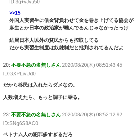
ID:3g+vJyu50
>>15
外国人実習生に借金背負わせて金を巻き上げてる協会が
麻生とか日本の政治家が噛んでるんじゃなかったっけ
結局日本人以外の貧民からも搾取してる
だから実習生制度は奴隷制だと批判されてるんだよ
20:
不要不急の名無しさん
2020/08/20(木) 08:51:43.45
ID:GXPLivUd0
だから移民は入れたらダメなの。
人数増えたら、もっと調子に乗る。
23:
不要不急の名無しさん
2020/08/20(木) 08:52:12.92
ID:SNg6S8AC0
ベトナム人の犯罪多すぎるだろ