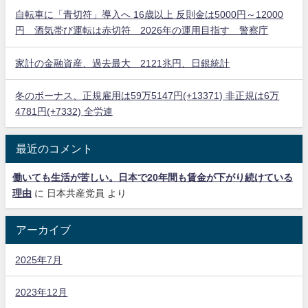
自転車に「青切符」導入へ 16歳以上 反則金は5000円～12000
円 酒気帯び運転は赤切符 2026年の運用目指す 警察庁
家計の金融資産、過去最大 2121兆円、日銀統計
冬のボーナス、正規雇用は59万5147円(+13371) 非正規は6万
4781円(+7332) 全労連
最近のコメント
働いても生活が苦しい。日本で20年間も賃金が下がり続けている
理由
に
日本共産党員
より
アーカイブ
2025年7月
2023年12月