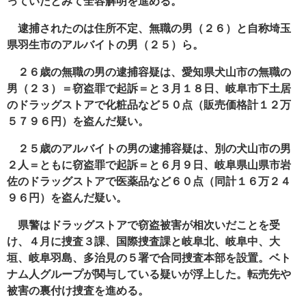
っていたとみて全容解明を進める。
逮捕されたのは住所不定、無職の男（２６）と自称埼玉
県羽生市のアルバイトの男（２５）ら。
２６歳の無職の男の逮捕容疑は、愛知県犬山市の無職の
男（２３）＝窃盗罪で起訴＝と３月１８日、岐阜市下土居
のドラッグストアで化粧品など５０点（販売価格計１２万
５７９６円）を盗んだ疑い。
２５歳のアルバイトの男の逮捕容疑は、別の犬山市の男
２人＝ともに窃盗罪で起訴＝と６月９日、岐阜県山県市岩
佐のドラッグストアで医薬品など６０点（同計１６万２４
９６円）を盗んだ疑い。
県警はドラッグストアで窃盗被害が相次いだことを受
け、４月に捜査３課、国際捜査課と岐阜北、岐阜中、大
垣、岐阜羽島、多治見の５署で合同捜査本部を設置。ベト
ナム人グループが関与している疑いが浮上した。転売先や
被害の裏付け捜査を進める。