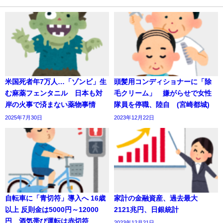
米国死者年7万人…「ゾンビ」生
頭髪用コンディショナーに「除
む麻薬フェンタニル 日本も対
毛クリーム」 嫌がらせで女性
岸の火事で済まない薬物事情
隊員を停職、陸自 (宮崎都城)
2025年7月30日
2023年12月22日
自転車に「青切符」導入へ 16歳
家計の金融資産、過去最大
以上 反則金は5000円～12000
2121兆円、日銀統計
円 酒気帯び運転は赤切符
2023年12月21日