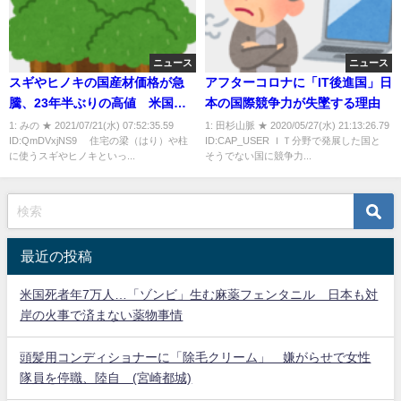
ニュース
ニュース
スギやヒノキの国産材価格が急
アフターコロナに「IT後進国」日
騰、23年半ぶりの高値 米国発
本の国際競争力が失墜する理由
のウッドショックで代替需要が
1: みの ★ 2021/07/21(水) 07:52:35.59
1: 田杉山脈 ★ 2020/05/27(水) 21:13:26.79
ID:QmDVxjNS9 住宅の梁（はり）や柱
ID:CAP_USER ＩＴ分野で発展した国と
増加
に使うスギやヒノキといっ...
そうでない国に競争力...
最近の投稿
米国死者年7万人…「ゾンビ」生む麻薬フェンタニル 日本も対
岸の火事で済まない薬物事情
頭髪用コンディショナーに「除毛クリーム」 嫌がらせで女性
隊員を停職、陸自 (宮崎都城)