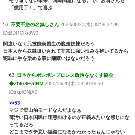
そう遠くない未来、国際問題になる。で、お隣さんも
「徴用工！」て喜ぶ
53:
不要不急の名無しさん
2020/08/20(木) 08:58:22.99
ID:BDRGRr8W0
間違いなく元技能実習生の脱走奴隷だろう
日本人から奴隷扱いされて非常に強い恨みを抱いてるから
犯罪に手を染める事に躊躇いはないだろう
63:
日本からボンボンプロレス政治をなくす協会
◆Zb9r8FvdBM
2020/08/20(木) 08:59:49.50
ID:rkplONjA0
>>53
マジで梁山泊モードなんだよなぁ
薄汚い日本国民に迷惑掛けるのが正義みたいな感じにな
ってるだろ
どこまでタチ悪い組織になるかわかったもんじゃない