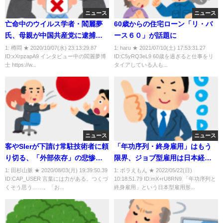
ニュース
ニュース
亡命中のウイルス学者・閻麗夢
60歳からの住宅ローン「リ・バ
氏、母親が中国共産党に逮捕さ
ース６０」が話題に
れる 「中共は中国人を誰でも
1: 樽悶 ★ 2020/10/07(水) 23:13:29.87
1: haru ★ 2021/07/10(土) 17:53:31.27
ID:xXrpzapA9 インタビュー中の閻麗夢博
ID:C5yRQ3eL9 60歳を過ぎると仕事をリ
理由なく逮捕して殺すことがで
士 https://w...
タイアしている人も...
きる」
ニュース
ニュース
客やSIerが下請け常駐技術者に頼
「年功序列・終身雇用」はもう
り切る、「外部依存」の悲惨な
限界、ジョブ型雇用は日本経済
末路
再生の突破口になるか
1: 田杉山脈 ★ 2020/08/03(月) 19:39:50.39
1: ボラえもん ★ 2022/05/22(日)
ID:CAP_USER 言葉には力がある。つくづ
10:18:51.79 ID:mX+rU8RN9 「年功序列と
くそう思う……。「お...
終身雇用」という日本型雇用形...