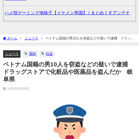
ハメ技ゲーミング地味子【イケメン帝国】 / まとめくすアンテナ
俺氏、スパロボVの難易度にビビるｗｗｗｗｗｗｗｗｗｗｗ / まと
めくすアンテナ
ホーム
ニュース
ベトナム国籍の男10人を窃盗などの疑いで逮捕 ドラッグ
ストアで化粧品や医薬品を盗んだか 岐阜県
36歳の彼女と結婚したいのに、家族が猛反対。家族から信じられ
ニュース
国内
社会
ない言葉が飛び出した… 他 / 2chnaviヘッドライン
ベトナム国籍の男10人を窃盗などの疑いで逮捕
クーラーボックス積んで出発→途中で買い足し…50代公務員の“ド
ドラッグストアで化粧品や医薬品を盗んだか 岐
ライブ”が地獄すぎた 他 / 2chnaviヘッドライン
阜県
2020年8月26日
【画像】長濱ねる(27歳)の乳がヤバイと話題にｗｗｗｗ1700万バ
ズｗｗｗｗｗｗｗｗｗｗ 他 / 2chnaviヘッドライン
【画像】人気Vチューバーさん、とんでもない姿を披露ｗｗｗｗｗ
ｗｗｗｗｗ 他 / 2chnaviヘッドライン
【悲報】2050年の日本、独身ボッチ祭りが現実になるとかｗｗｗ