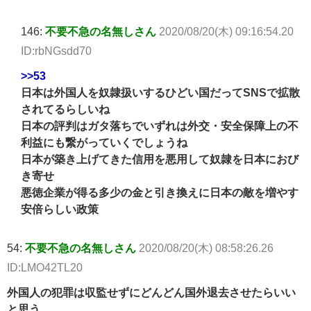
146:
不要不急の名無しさん
2020/08/20(木) 09:16:54.20
ID:rbNGsdd70
>>53
日本は外国人を奴隷扱いするひどい国だってSNSで拡散
されてるらしいね
日本の評判はガタ落ちでいずれは外交・安全保障上の不
利益にも繋がっていくでしょうね
日本が築き上げてきた信用を悪用して奴隷を日本におび
き寄せ
悪徳企業が得る多少の金と引き換えに日本の敵を増やす
安倍らしい政策
54:
不要不急の名無しさん
2020/08/20(木) 08:58:26.26
ID:LMO42TL20
外国人の犯罪は収監せずにどんどん国外退去させたらいい
と思う