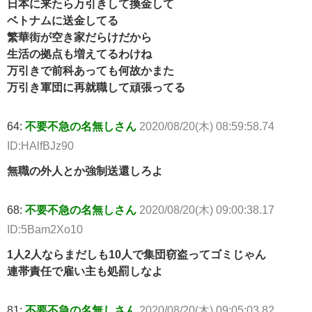
日本に来たら万引きして換金して
ベトナムに送金してる
繁華街が空き家だらけだから
生活の拠点も増えてるわけね
万引きで前科あっても何故かまた
万引き軍団に再就職して頑張ってる
64:
不要不急の名無しさん
2020/08/20(木) 08:59:58.74
ID:HAlfBJz90
無職の外人とか強制送還しろよ
68:
不要不急の名無しさん
2020/08/20(木) 09:00:38.17
ID:5Bam2Xo10
1人2人ならまだしも10人で集団窃盗ってゴミじゃん
連帯責任で雇い主も処罰しなよ
81:
不要不急の名無しさん
2020/08/20(木) 09:05:03.82