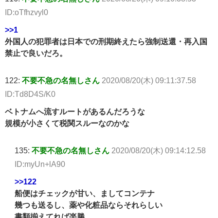
ID:oTfhzvyl0
>>1
外国人の犯罪者は日本での刑期終えたら強制送還・再入国
禁止で良いだろ。
122:
不要不急の名無しさん
2020/08/20(木) 09:11:37.58
ID:Td8D4S/K0
ベトナムへ流すルートがあるんだろうな
規模が小さくて税関スルーなのかな
135:
不要不急の名無しさん
2020/08/20(木) 09:14:12.58
ID:myUn+lA90
>>122
船便はチェックが甘い、ましてコンテナ
幾つも送るし、薬や化粧品ならそれらしい
書類揃えてれば楽勝