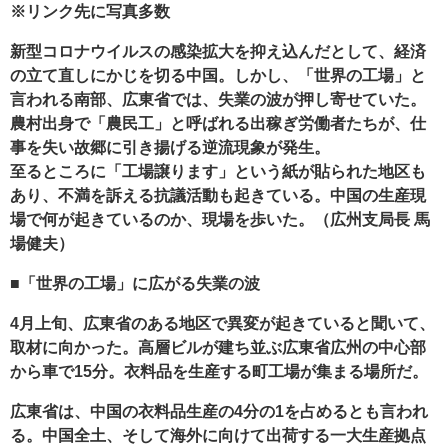
※リンク先に写真多数
新型コロナウイルスの感染拡大を抑え込んだとして、経済
の立て直しにかじを切る中国。しかし、「世界の工場」と
言われる南部、広東省では、失業の波が押し寄せていた。
農村出身で「農民工」と呼ばれる出稼ぎ労働者たちが、仕
事を失い故郷に引き揚げる逆流現象が発生。
至るところに「工場譲ります」という紙が貼られた地区も
あり、不満を訴える抗議活動も起きている。中国の生産現
場で何が起きているのか、現場を歩いた。（広州支局長 馬
場健夫）
■「世界の工場」に広がる失業の波
4月上旬、広東省のある地区で異変が起きていると聞いて、
取材に向かった。高層ビルが建ち並ぶ広東省広州の中心部
から車で15分。衣料品を生産する町工場が集まる場所だ。
広東省は、中国の衣料品生産の4分の1を占めるとも言われ
る。中国全土、そして海外に向けて出荷する一大生産拠点