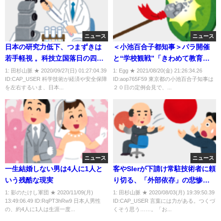
ニュース
ニュース
日本の研究力低下、つまずきは
＜小池百合子都知事＞パラ開催
若手軽視 。科技立国落日の四半
と“学校観戦”「きわめて教育的
世紀
価値が高い」
1: 田杉山脈 ★ 2020/09/27(日) 01:27:04.39
1: Egg ★ 2021/08/20(金) 21:26:34.26
ID:CAP_USER 科学技術が経済や安全保障
ID:aop765F59 東京都の小池百合子知事は
を左右するいま、日本...
２０日の定例会見で、...
ニュース
ニュース
一生結婚しない男は4人に1人と
客やSIerが下請け常駐技術者に頼
いう残酷な現実
り切る、「外部依存」の悲惨な
末路
1: 影のたけし軍団 ★ 2020/11/09(月)
1: 田杉山脈 ★ 2020/08/03(月) 19:39:50.39
13:49:06.49 ID:RqPT3hRw9 日本人男性
ID:CAP_USER 言葉には力がある。つくづ
の、約4人に1人は生涯一度...
くそう思う……。「お...