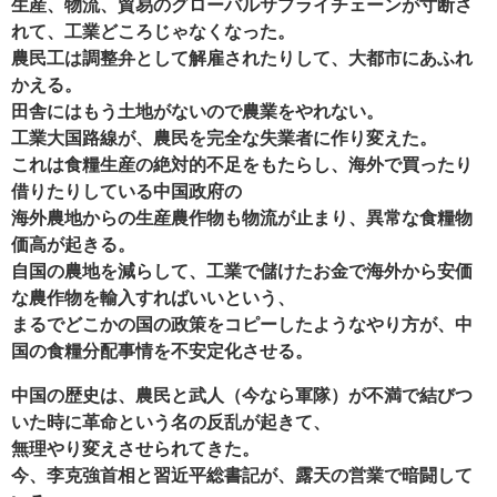
生産、物流、貿易のグローバルサプライチェーンが寸断さ
れて、工業どころじゃなくなった。
農民工は調整弁として解雇されたりして、大都市にあふれ
かえる。
田舎にはもう土地がないので農業をやれない。
工業大国路線が、農民を完全な失業者に作り変えた。
これは食糧生産の絶対的不足をもたらし、海外で買ったり
借りたりしている中国政府の
海外農地からの生産農作物も物流が止まり、異常な食糧物
価高が起きる。
自国の農地を減らして、工業で儲けたお金で海外から安価
な農作物を輸入すればいいという、
まるでどこかの国の政策をコピーしたようなやり方が、中
国の食糧分配事情を不安定化させる。
中国の歴史は、農民と武人（今なら軍隊）が不満で結びつ
いた時に革命という名の反乱が起きて、
無理やり変えさせられてきた。
今、李克強首相と習近平総書記が、露天の営業で暗闘して