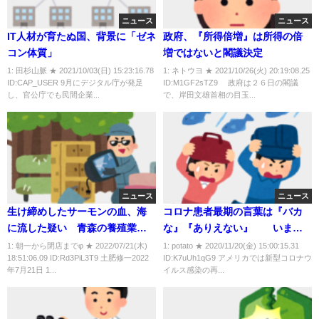
ニュース
ニュース
IT人材が育たぬ国、背景に「ゼネ
政府、『所得倍増』は所得の倍
コン体質」
増ではないと閣議決定
1: 田杉山脈 ★ 2021/10/03(日) 15:23:16.78
1: ネトウヨ ★ 2021/10/26(火) 20:19:08.25
ID:CAP_USER 9月にデジタル庁が発足
ID:M1GF2sTZ9 政府は２６日の閣議
し、官公庁でも民間企業...
で、岸田文雄首相の目玉...
ニュース
ニュース
生け締めしたサーモンの血、海
コロナ患者最期の言葉は『バカ
に流した疑い 青森の養殖業者
な』『ありえない』 いまだ
社長逮捕
に『新型コロナは嘘』『単なる
1: 朝一から閉店までφ ★ 2022/07/21(木)
1: potato ★ 2020/11/20(金) 15:00:15.31
18:51:06.09 ID:Rd3PiL3T9 土肥修一2022
ID:K7uUh1qG9 アメリカでは新型コロナウ
風邪』『陰謀だ』と言う人も
年7月21日 1...
イルス感染の再...