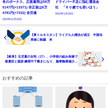
冬のボーナス、正規雇用は59万
ドライバー不足に悩む運送会
5147円(+13371) 非正規は6万
社 「６０歳でも若いほう」
4781円(+7332) 全労連
2023年1月15日
2023年12月20日
【東トルキスタン】ウイグル人権法が成立 中国当
局者に制裁 米
【岐阜】元児童の女性（17）、小学校の組み体操で
後遺症と提訴 練習中下敷きになり、脳脊髄液減少症
に
おすすめの記事