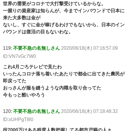
世界の需要がコロナで大打撃受けているからな。
一握りの資産家は知らんが、今までインバウンドで日本に
来た大多数は金が
ないし、すぐに金が稼げるわけでもないから、日本のイン
バウンドは復活の目もないわな。
119:
不要不急の名無しさん
2020/06/18(木) 07:16:57.09
ID:VN7vGc7W0
これ4月ごろテレビで見たわ
いったんコロナ落ち着いたあたりで都会に出てきた農民が
即戻ってた
おっさんが服を縫うような内職を取り合ってた
今もっと酷いやろう
120:
不要不急の名無しさん
2020/06/18(木) 07:18:48.32
ID:xUHPgT8l0
役7000万はある程度人数把握してる都市戸籍の人々