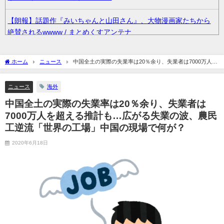
【朗報】話題作『みいちゃんと山田さん』、大物漫画家たちから
絶賛されるwwww / まとめくすアンテナ
【艦これ】推し旅って結局何するイベントなの / まとめくすアン
ホーム
ニュース
中国全土の実際の失業率は20％余り、失業者は7000万人を
テナ
超える推計も…広がる失業の波、農民工逆流「世界の工場」中国の現場で何が？
ニュース
海外
36歳の彼女と結婚したいのに、家族が猛反対。家族から信じられ
ない言葉が飛び出した… 他 / 2chnaviヘッドライン
中国全土の実際の失業率は20％余り、失業者は
7000万人を超える推計も…広がる失業の波、農民
クーラーボックス積んで出発→途中で買い足し…50代公務員の“ド
工逆流「世界の工場」中国の現場で何が？
ライブ”が地獄すぎた 他 / 2chnaviヘッドライン
2020年6月18日
【画像】長濱ねる(27歳)の乳がヤバイと話題にｗｗｗｗ1700万バ
ズｗｗｗｗｗｗｗｗｗｗ 他 / 2chnaviヘッドライン
【画像】人気Vチューバーさん、とんでもない姿を披露ｗｗｗｗｗ
ｗｗｗｗｗ 他 / 2chnaviヘッドライン