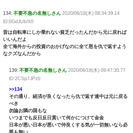
134:
不要不急の名無しさん
2020/06/18(木) 08:34:39.14
ID:0GdJUb/X0
昔は自転車にしか乗れない貧乏だったんだから元に戻れば
いいんだよ
全て海外からの投資のおかげなのに全て恩を仇で返すよう
なクズなんだから
139:
不要不急の名無しさん
2020/06/18(木) 09:47:30.77
ID:2CSp7JPz0
>>134
その通り、経済が良くなったら仇で返す連中は元に戻る
べき
勿論お隣の国もな
いつまでも反日反日貫いて何かにつけて金金
日本が悪い日本が悪いで仲良くする気が一切無いなら必
要も無い