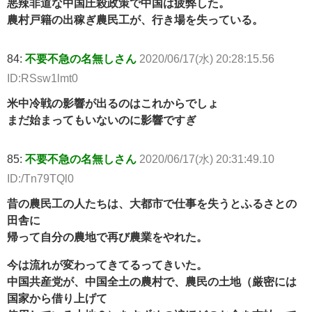
悪辣非道な中国圧殺政策で中国は疲弊した。
農村戸籍の出稼ぎ農民工が、行き場を失っている。
84:
不要不急の名無しさん
2020/06/17(水) 20:28:15.56
ID:RSsw1lmt0
米中冷戦の影響が出るのはこれからでしょ
まだ始まってもいないのに影響ですぎ
85:
不要不急の名無しさん
2020/06/17(水) 20:31:49.10
ID:/Tn79TQl0
昔の農民工の人たちは、大都市で仕事を失うとふるさとの
田舎に
帰って自分の農地で再び農業をやれた。
今は流れが変わってきてるってきいた。
中国共産党が、中国全土の農村で、農民の土地（厳密には
国家から借り上げて