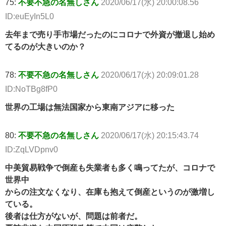
75:
不要不急の名無しさん
2020/06/17(水) 20:00:08.56
ID:euEyIn5L0
去年まで売り手市場だったのにコロナで外資が撤退し始め
てるのが大きいのか？
78:
不要不急の名無しさん
2020/06/17(水) 20:09:01.28
ID:NoTBg8fP0
世界の工場は無法国家から東南アジアに移った
80:
不要不急の名無しさん
2020/06/17(水) 20:15:43.74
ID:ZqLVDpnv0
中美貿易戦争で倒産も失業者も多く鳴ってたが、コロナで
世界中
からの注文なくなり、在庫も抱えて倒産というのが激増し
ている。
後者は仕方がないが、問題は前者だ。