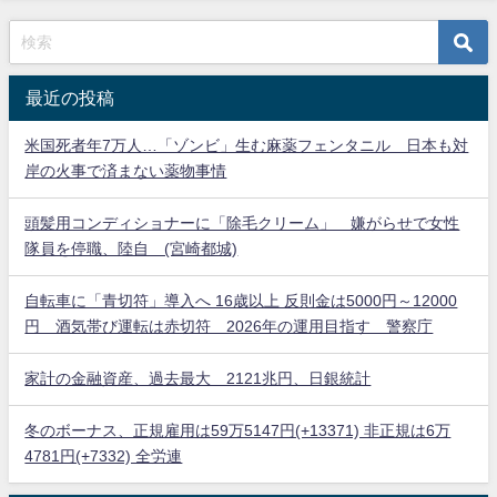
最近の投稿
米国死者年7万人…「ゾンビ」生む麻薬フェンタニル 日本も対
岸の火事で済まない薬物事情
頭髪用コンディショナーに「除毛クリーム」 嫌がらせで女性
隊員を停職、陸自 (宮崎都城)
自転車に「青切符」導入へ 16歳以上 反則金は5000円～12000
円 酒気帯び運転は赤切符 2026年の運用目指す 警察庁
家計の金融資産、過去最大 2121兆円、日銀統計
冬のボーナス、正規雇用は59万5147円(+13371) 非正規は6万
4781円(+7332) 全労連