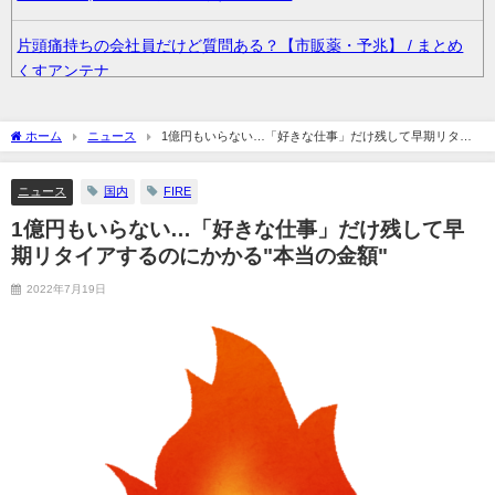
片頭痛持ちの会社員だけど質問ある？【市販薬・予兆】 / まとめ
くすアンテナ
？？？「ゲーム実況なんて誰でもできる」わい「ほーん」 / まと
ホーム
ニュース
1億円もいらない…「好きな仕事」だけ残して早期リタイ
めくすアンテナ
アするのにかかる"本当の金額"
ニュース
国内
FIRE
36歳の彼女と結婚したいのに、家族が猛反対。家族から信じられ
ない言葉が飛び出した… 他 / 2chnaviヘッドライン
1億円もいらない…「好きな仕事」だけ残して早
期リタイアするのにかかる"本当の金額"
クーラーボックス積んで出発→途中で買い足し…50代公務員の“ド
2022年7月19日
ライブ”が地獄すぎた 他 / 2chnaviヘッドライン
【画像】長濱ねる(27歳)の乳がヤバイと話題にｗｗｗｗ1700万バ
ズｗｗｗｗｗｗｗｗｗｗ 他 / 2chnaviヘッドライン
【画像】人気Vチューバーさん、とんでもない姿を披露ｗｗｗｗｗ
ｗｗｗｗｗ 他 / 2chnaviヘッドライン