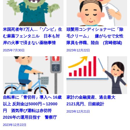
米国死者年7万人…「ゾンビ」生
頭髪用コンディショナーに「除
む麻薬フェンタニル 日本も対
毛クリーム」 嫌がらせで女性
岸の火事で済まない薬物事情
隊員を停職、陸自 (宮崎都城)
2025年7月30日
2023年12月22日
自転車に「青切符」導入へ 16歳
家計の金融資産、過去最大
以上 反則金は5000円～12000
2121兆円、日銀統計
円 酒気帯び運転は赤切符
2023年12月21日
2026年の運用目指す 警察庁
2023年12月22日