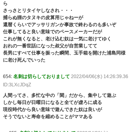
ら
さっさとリタイヤしなされ・・・
捕らぬ狸のタヌキの皮算用じゃねーが
還暦くらいでアッサリガンか事故で終わるのも多いぞ
仕事してると良い意味でのペースメーカーだが
これが無くなると、老け込む奴は一気に老けてゆく
おれの一番世話になった叔父が自営業してて
長男にすべて仕事を振った瞬間、玉手箱を開けた浦島同様
に老け死んでいった
654:
名刺は切らしておりまして
2022/04/06(水) 14:26:39.36
ID:3LXcJDqZ
人間ってさ、多忙な中の「閑」だから、集中して遊ぶ
しかし毎日が日曜日になると全てが虚ろに成る
現役時代から良い意味で遊んできた奴は良いが
そうでないと寿命を縮めることがママある