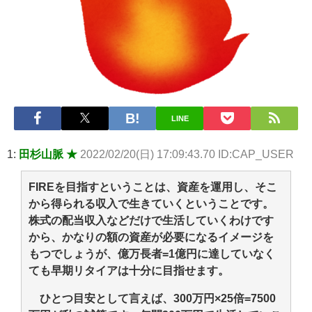
【悲報】2050年の日本、独身ボッチ祭りが現実になるとかｗｗｗ
ｗ 他 / 2chnaviヘッドライン
Powered by livedoor 相互RSS
LINE
1:
田杉山脈 ★
2022/02/20(日) 17:09:43.70 ID:CAP_USER
FIREを目指すということは、資産を運用し、そこ
から得られる収入で生きていくということです。
株式の配当収入などだけで生活していくわけです
から、かなりの額の資産が必要になるイメージを
もつでしょうが、億万長者=1億円に達していなく
ても早期リタイアは十分に目指せます。
ひとつ目安として言えば、300万円×25倍=7500