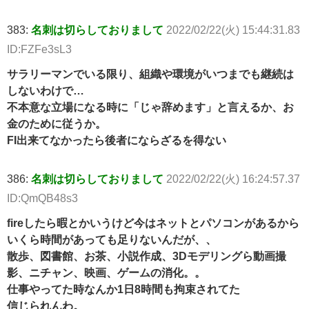
383:
名刺は切らしておりまして
2022/02/22(火) 15:44:31.83
ID:FZFe3sL3
サラリーマンでいる限り、組織や環境がいつまでも継続は
しないわけで…
不本意な立場になる時に「じゃ辞めます」と言えるか、お
金のために従うか。
FI出来てなかったら後者にならざるを得ない
386:
名刺は切らしておりまして
2022/02/22(火) 16:24:57.37
ID:QmQB48s3
fireしたら暇とかいうけど今はネットとパソコンがあるから
いくら時間があっても足りないんだが、、
散歩、図書館、お茶、小説作成、3Dモデリングら動画撮
影、ニチャン、映画、ゲームの消化。。
仕事やってた時なんか1日8時間も拘束されてた
信じられんわ。