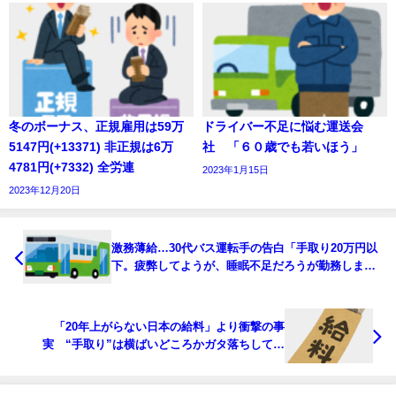
冬のボーナス、正規雇用は59万
ドライバー不足に悩む運送会
5147円(+13371) 非正規は6万
社 「６０歳でも若いほう」
4781円(+7332) 全労連
2023年1月15日
2023年12月20日
激務薄給…30代バス運転手の告白「手取り20万円以
下。疲弊してようが、睡眠不足だろうが勤務しま
す」
「20年上がらない日本の給料」より衝撃の事
実 “手取り”は横ばいどころかガタ落ちしてい
た！ 税・社会保険料の負担増で