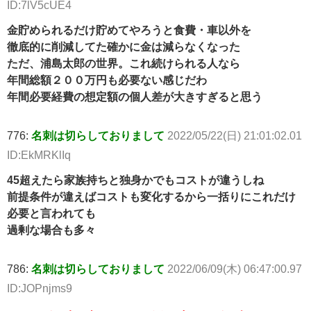
ID:7lV5cUE4
金貯められるだけ貯めてやろうと食費・車以外を
徹底的に削減してた確かに金は減らなくなった
ただ、浦島太郎の世界。これ続けられる人なら
年間総額２００万円も必要ない感じだわ
年間必要経費の想定額の個人差が大きすぎると思う
776:
名刺は切らしておりまして
2022/05/22(日) 21:01:02.01
ID:EkMRKlIq
45超えたら家族持ちと独身かでもコストが違うしね
前提条件が違えばコストも変化するから一括りにこれだけ
必要と言われても
過剰な場合も多々
786:
名刺は切らしておりまして
2022/06/09(木) 06:47:00.97
ID:JOPnjms9