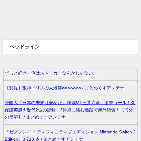
ヘッドライン
ずっと好き。俺はストーカーなんかじゃない。
【悲報】阪神ドリスの大爆笑wwwwww / まとめくすアンテナ
外国人「日本の未来は安泰だ」16歳MF三井寺眞、衝撃ゴール！久
保建英超え歴代2位の記録！3得点に絡む活躍で海外絶賛！【海外
の反応】 / まとめくすアンテナ
『ゼノブレイド ディフィニティブエディション Nintendo Switch 2
Edition』3,713 本 / まとめくすアンテナ