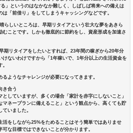
する」というのはなかなか難しく、しばしば将来への備えは
のは「前借り」をしてしまうキャッシングなどです。
素晴らしいところは、早期リタイアという壮大な夢をあきら
励むことです。しかも徹底的に節約をし、資産形成を加速さ
で早期リタイアをしたいとすれば、23年間の稼ぎから20年分
いけないわけですから「1年稼いで、1年分以上の生活資金を
す。
めるようなチャレンジが必要になってきます。
向き合う
マとしていますが、多くの場合「家計を赤字にしないこと」
なマネープランに備えること」という観点から、高くても貯
していました。
生活をしながら25%をためることはそう簡単ではありませ
生半可な目標ではできないことが分かります。