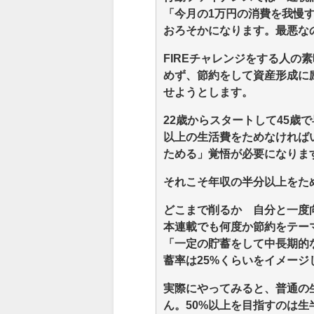
「今月の1万円の消費を我慢
おろそかになります。最悪な
FIREチャレンジをする人の
めず、節約をして資産形成に
せようとします。
22歳からスタートして45歳
以上の生活費をためなければ
ためる」覚悟が必要になりま
それこそ年収の半分以上をた
どこまで削るか 自分と一度
本連載でも何度か節約をテー
「一定の貯蓄をして中長期的
蓄率は25%くらいをイメージ
実際にやってみると、普通の
ん。50%以上を目指すのは