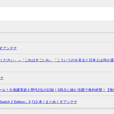
くすアンテナ
ください」→「これはすごいわ」「こういうのを見ると日本人は何か適
テナ
ール！久保建英超え歴代2位の記録！3得点に絡む活躍で海外絶賛！【海外
h 2 Edition』3,713 本 / まとめくすアンテナ
れない言葉が飛び出した… 他 / 2chnaviヘッドライン