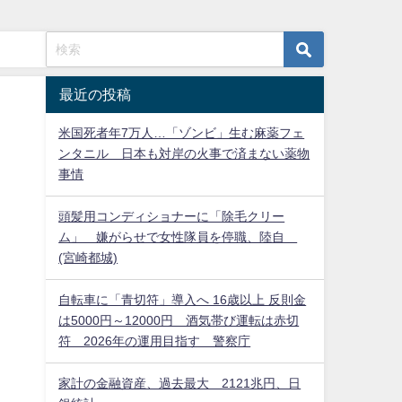
最近の投稿
米国死者年7万人…「ゾンビ」生む麻薬フェ
ンタニル 日本も対岸の火事で済まない薬物
事情
頭髪用コンディショナーに「除毛クリー
ム」 嫌がらせで女性隊員を停職、陸自
(宮崎都城)
自転車に「青切符」導入へ 16歳以上 反則金
は5000円～12000円 酒気帯び運転は赤切
符 2026年の運用目指す 警察庁
家計の金融資産、過去最大 2121兆円、日