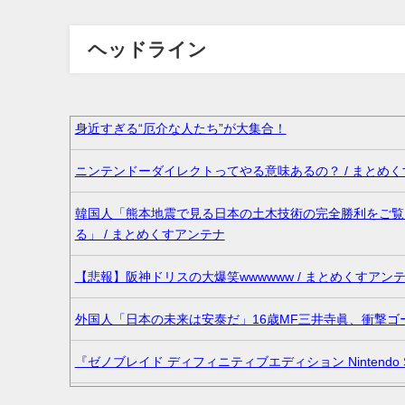
ヘッドライン
身近すぎる“厄介な人たち”が大集合！
ニンテンドーダイレクトってやる意味あるの？ / まとめ
韓国人「熊本地震で見る日本の土木技術の完全勝利をご覧
る」 / まとめくすアンテナ
【悲報】阪神ドリスの大爆笑wwwwww / まとめくすアン
外国人「日本の未来は安泰だ」16歳MF三井寺眞、衝撃ゴ
『ゼノブレイド ディフィニティブエディション Nintendo Switc
36歳の彼女と結婚したいのに、家族が猛反対。家族から信じら