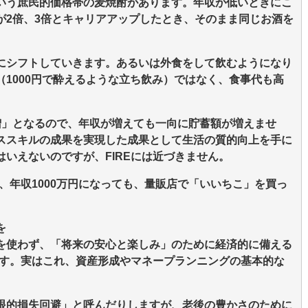
いう庶民的価格帯の麦焼酎があります。年収が低いときにこ
が2倍、3倍とキャリアアップしたとき、そのまま同じお酒を
にシフトしていきます。あるいは外食をして飲むようになり
1000円で酔えるような立ち飲み）ではなく、食事代も高
増」となるので、年収が増えても一向に貯蓄額が増えませ
ススキルの成果を実現した成果として生活の質的向上を手に
いえないのですが、FIREには近づきません。
は、年収1000万円になっても、量販店で「いいちこ」を買っ
。
を
を使わず、「将来の安心と楽しみ」のために経済的に備える
です。実はこれ、資産形成やマネープランニングの基本的な
眼的損失回避」と呼んだりしますが、老後の豊かさのために