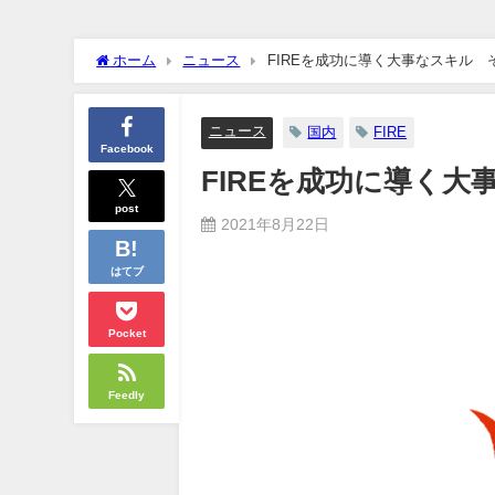
クーラーボックス積んで出発→途中で買い足し…50代公務員の“
ホーム
ニュース
FIREを成功に導く大事なスキル 
【画像】長濱ねる(27歳)の乳がヤバイと話題にｗｗｗｗ1700
ニュース
国内
FIRE
Facebook
【画像】人気Vチューバーさん、とんでもない姿を披露ｗｗｗｗ
FIREを成功に導く
【悲報】2050年の日本、独身ボッチ祭りが現実になるとかｗｗｗ
post
2021年8月22日
Powered by livedoor 相互RSS
はてブ
Pocket
Feedly