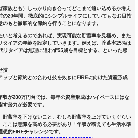
ば家族とも）しっかり向き合ってどこまで追い込めるか考え
前の20年間、徹底的にシンプルライフにしていてもなお目指
意のもと徹底的な節約を行うことになります。
たいと考えるのであれば、実現可能な貯蓄率を見極め、また
リタイアの年齢を設定していきます。例えば、貯蓄率25%は
代リタイアは無理に追わず55歳を目標とする、といった感
せ技
ップと節約との合わせ技を抜きにFIREに向けた資産形成
。
年収が200万円台では、毎年の資産形成はハイペースにはな
指す努力が必要です。
、貯蓄率を下げないこと、むしろ貯蓄率を上げていくぐらい
。ここは意識を高める必要があり「年収が増えても生活水準
想的FIREチャレンジです。