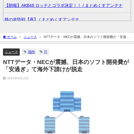
【朗報】AKB48 ロッテとコラボ決定！！ / まとめくすアンテナ
猫の攻防戦【再】 / まとめくすアンテナ
36歳の彼女と結婚したいのに、家族が猛反対。家族から信じられ
ホーム
ニュース
NTTデータ・NECが震撼、日本のソフト開発費が「安過
ない言葉が飛び出した… 他 / 2chnaviヘッドライン
ぎ」て海外下請けが脱走
ニュース
国内
IT
クーラーボックス積んで出発→途中で買い足し…50代公務員の“ド
NTTデータ・NECが震撼、日本のソフト開発費が
ライブ”が地獄すぎた 他 / 2chnaviヘッドライン
「安過ぎ」て海外下請けが脱走
【画像】長濱ねる(27歳)の乳がヤバイと話題にｗｗｗｗ1700万バ
2021年8月12日
ズｗｗｗｗｗｗｗｗｗｗ 他 / 2chnaviヘッドライン
【画像】人気Vチューバーさん、とんでもない姿を披露ｗｗｗｗｗ
ｗｗｗｗｗ 他 / 2chnaviヘッドライン
【悲報】2050年の日本、独身ボッチ祭りが現実になるとかｗｗｗ
ｗ 他 / 2chnaviヘッドライン
Powered by livedoor 相互RSS