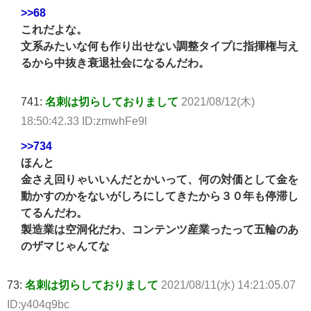
>>68
これだよな。
文系みたいな何も作り出せない調整タイプに指揮権与え
るから中抜き衰退社会になるんだわ。
741:
名刺は切らしておりまして
2021/08/12(木)
18:50:42.33 ID:zmwhFe9l
>>734
ほんと
金さえ回りゃいいんだとかいって、何の対価として金を
動かすのかをないがしろにしてきたから３０年も停滞し
てるんだわ。
製造業は空洞化だわ、コンテンツ産業ったって五輪のあ
のザマじゃんてな
73:
名刺は切らしておりまして
2021/08/11(水) 14:21:05.07
ID:y404q9bc