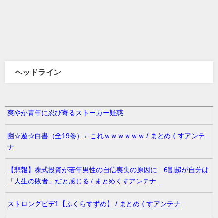
ヘッドライン
爽やか青年に忍び寄るストーカー疑惑
幽☆遊☆白書（全19巻）←これｗｗｗｗｗｗ / まとめくすアンテ
ナ
【悲報】株式投資が若年男性の自信喪失の原因に 6割超が自分は
「人生の敗者」だと感じる / まとめくすアンテナ
ストロングビデ1【ふくらすずめ】 / まとめくすアンテナ