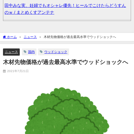
田中みな実、妊婦でもオシャレ優先！ヒールでこけたらどうすん
のｗ / まとめくすアンテナ
年下金持ち経営者のオナホに堕ちた私3 / まとめくすアンテナ
ホーム
ニュース
木材先物価格が過去最高水準でウッドショックへ
36歳の彼女と結婚したいのに、家族が猛反対。家族から信じられ
ない言葉が飛び出した… 他 / 2chnaviヘッドライン
ニュース
国内
ウッドショック
木材先物価格が過去最高水準でウッドショックへ
クーラーボックス積んで出発→途中で買い足し…50代公務員の“ド
ライブ”が地獄すぎた 他 / 2chnaviヘッドライン
2021年7月21日
【画像】長濱ねる(27歳)の乳がヤバイと話題にｗｗｗｗ1700万バ
ズｗｗｗｗｗｗｗｗｗｗ 他 / 2chnaviヘッドライン
【画像】人気Vチューバーさん、とんでもない姿を披露ｗｗｗｗｗ
ｗｗｗｗｗ 他 / 2chnaviヘッドライン
【悲報】2050年の日本、独身ボッチ祭りが現実になるとかｗｗｗ
ｗ 他 / 2chnaviヘッドライン