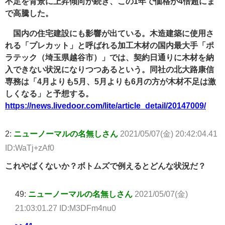
不足を背景に上昇傾向が続き、この1年で価格が4倍超にま
で高騰した。
国内の住宅建設にも影響が出ている。木造建築に使用さ
れる「プレカット」と呼ばれる加工木材の国内最大手「ポ
ラテック（埼玉県越谷市）」では、契約日通りに木材を納
入できない状況になりつつあるという。同社の北大路康信
専務は「4月よりも5月、5月よりも6月の方が木材不足は激
しくなる」と予想する。
https://news.livedoor.com/lite/article_detail/20147009/
2:
ニューノーマルの名無しさん
2021/05/07(金) 20:42:04.41
ID:WaTj+zAf0
これやばくないか？ボトムズで例えるとどんな状況だ？
49:
ニューノーマルの名無しさん
2021/05/07(金)
21:03:01.27 ID:M3DFm4nu0