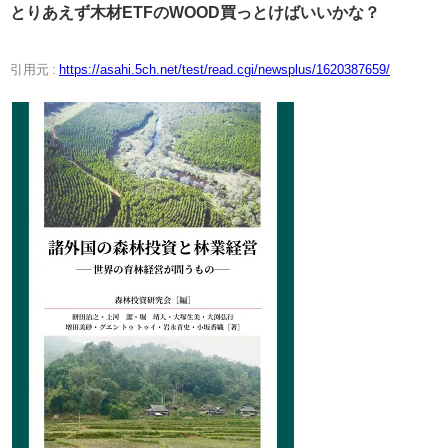
とりあえず木材ETFのWOOD買っとけばいいかな？
引用元 :
https://asahi.5ch.net/test/read.cgi/newsplus/1620387659/