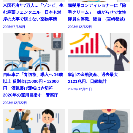
米国死者年7万人…「ゾンビ」生
頭髪用コンディショナーに「除
む麻薬フェンタニル 日本も対
毛クリーム」 嫌がらせで女性
岸の火事で済まない薬物事情
隊員を停職、陸自 (宮崎都城)
2025年7月30日
2023年12月22日
自転車に「青切符」導入へ 16歳
家計の金融資産、過去最大
以上 反則金は5000円～12000
2121兆円、日銀統計
円 酒気帯び運転は赤切符
2023年12月21日
2026年の運用目指す 警察庁
2023年12月22日