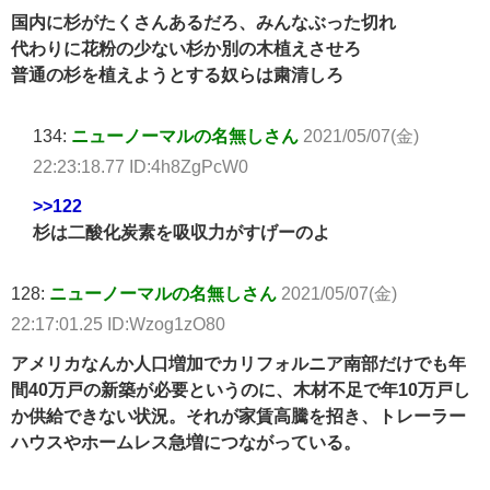
国内に杉がたくさんあるだろ、みんなぶった切れ
代わりに花粉の少ない杉か別の木植えさせろ
普通の杉を植えようとする奴らは粛清しろ
134:
ニューノーマルの名無しさん
2021/05/07(金)
22:23:18.77 ID:4h8ZgPcW0
>>122
杉は二酸化炭素を吸収力がすげーのよ
128:
ニューノーマルの名無しさん
2021/05/07(金)
22:17:01.25 ID:Wzog1zO80
アメリカなんか人口増加でカリフォルニア南部だけでも年
間40万戸の新築が必要というのに、木材不足で年10万戸し
か供給できない状況。それが家賃高騰を招き、トレーラー
ハウスやホームレス急増につながっている。