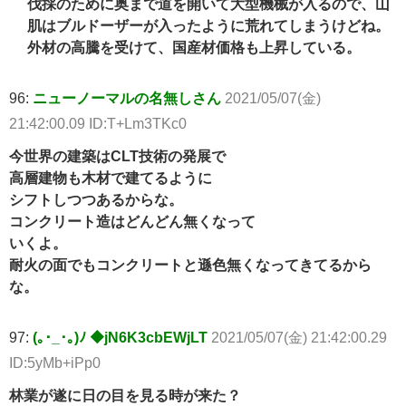
伐採のために奥まで道を開いて大型機械が入るので、山
肌はブルドーザーが入ったように荒れてしまうけどね。
外材の高騰を受けて、国産材価格も上昇している。
96:
ニューノーマルの名無しさん
2021/05/07(金)
21:42:00.09 ID:T+Lm3TKc0
今世界の建築はCLT技術の発展で
高層建物も木材で建てるように
シフトしつつあるからな。
コンクリート造はどんどん無くなって
いくよ。
耐火の面でもコンクリートと遜色無くなってきてるから
な。
97:
(｡･_･｡)ﾉ ◆jN6K3cbEWjLT
2021/05/07(金) 21:42:00.29
ID:5yMb+iPp0
林業が遂に日の目を見る時が来た？