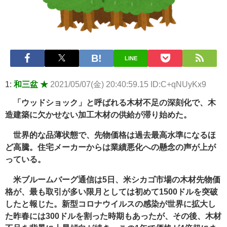
Powered by livedoor 相互RSS
LINE
1:
和三盆 ★
2021/05/07(金) 20:40:59.15 ID:C+qNUyKx9
「ウッドショック」と呼ばれる木材不足の深刻化で、木
造建築に欠かせない加工木材の供給が滞り始めた。
世界的な品薄状態で、先物価格は過去最高水準になるほ
ど高騰。住宅メーカーからは業績悪化への懸念の声が上が
っている。
米ブルームバーグ通信は5日、米シカゴ市場の木材先物価
格が、最も取引が多い限月としては初めて1500ドルを突破
したと報じた。新型コロナウイルスの感染が世界に拡大し
た昨春には300ドルを割った時期もあったが、その後、木材