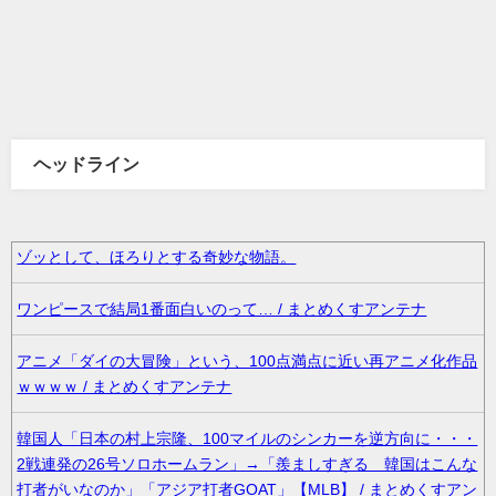
ヘッドライン
ゾッとして、ほろりとする奇妙な物語。
ワンピースで結局1番面白いのって… / まとめくすアンテナ
アニメ「ダイの大冒険」という、100点満点に近い再アニメ化作品
ｗｗｗｗ / まとめくすアンテナ
韓国人「日本の村上宗隆、100マイルのシンカーを逆方向に・・・
2戦連発の26号ソロホームラン」→「羨ましすぎる 韓国はこんな
打者がいなのか」「アジア打者GOAT」【MLB】 / まとめくすアン