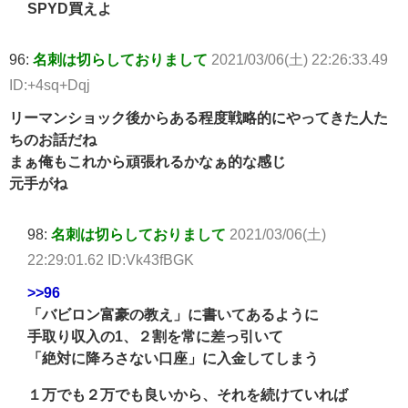
SPYD買えよ
96:
名刺は切らしておりまして
2021/03/06(土) 22:26:33.49
ID:+4sq+Dqj
リーマンショック後からある程度戦略的にやってきた人た
ちのお話だね
まぁ俺もこれから頑張れるかなぁ的な感じ
元手がね
98:
名刺は切らしておりまして
2021/03/06(土)
22:29:01.62 ID:Vk43fBGK
>>96
「バビロン富豪の教え」に書いてあるように
手取り収入の1、２割を常に差っ引いて
「絶対に降ろさない口座」に入金してしまう
１万でも２万でも良いから、それを続けていれば