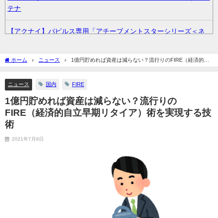
テナ
【アクナイ】パピルス専用「アチーブメントスターシリーズ＜ネ
クストクエスト＞」【コーデ紹介】 / まとめくすアンテナ
ホーム
ニュース
1億円貯めれば資産は減らない？流行りのFIRE（経済的自
サイバスターが一番輝いてたスパロボ / まとめくすアンテナ
立早期リタイア）術を実現する技術
ニュース
国内
FIRE
36歳の彼女と結婚したいのに、家族が猛反対。家族から信じられ
ない言葉が飛び出した… 他 / 2chnaviヘッドライン
1億円貯めれば資産は減らない？流行りの
FIRE（経済的自立早期リタイア）術を実現する技
クーラーボックス積んで出発→途中で買い足し…50代公務員の“ド
術
ライブ”が地獄すぎた 他 / 2chnaviヘッドライン
2021年7月9日
【画像】長濱ねる(27歳)の乳がヤバイと話題にｗｗｗｗ1700万バ
ズｗｗｗｗｗｗｗｗｗｗ 他 / 2chnaviヘッドライン
【画像】人気Vチューバーさん、とんでもない姿を披露ｗｗｗｗｗ
ｗｗｗｗｗ 他 / 2chnaviヘッドライン