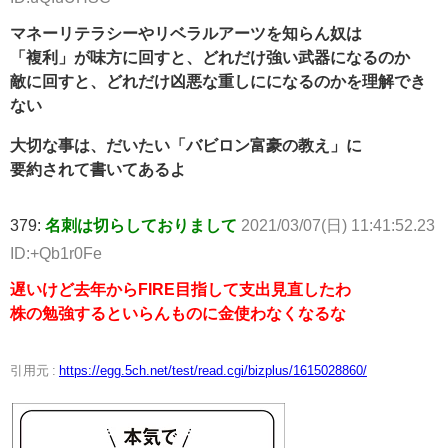
マネーリテラシーやリベラルアーツを知らん奴は
「複利」が味方に回すと、どれだけ強い武器になるのか
敵に回すと、どれだけ凶悪な重しにになるのかを理解でき
ない
大切な事は、だいたい「バビロン富豪の教え」に
要約されて書いてあるよ
379:
名刺は切らしておりまして
2021/03/07(日) 11:41:52.23
ID:+Qb1r0Fe
遅いけど去年からFIRE目指して支出見直したわ
株の勉強するといらんものに金使わなくなるな
引用元 :
https://egg.5ch.net/test/read.cgi/bizplus/1615028860/