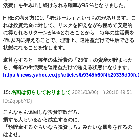
活費）を生み出し続けられる確率が95 %となりました。
FIREの考え方には「4%ルール」というものがあります。こ
れは投資元金に対して、リスクを抑えながら極めて安定的
に得られるリターンが4%となることから、毎年の生活費を
4%以内に抑えることで、理論上、運用益だけで生活できる
状態になることを指します。
逆算をすると、毎年の生活費の「25倍」の資産が貯まった
ら、毎年の生活費を運用益だけで賄える状態になります。
https://news.yahoo.co.jp/articles/b9345b60f4b20339d00f
15:
名刺は切らしておりまして
2021/03/06(土) 20:18:49.51
ID:ZqppbYDj
こんなもん遠回しな投資詐欺だろ。
損する人もいるから成立するのに、
『預貯金するぐらいなら投資しろ』みたいな風潮を作るの
はよせ。