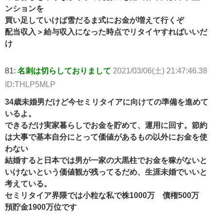
ンションを
買い足していけば雪だるま式にお金が増えて行くぞ
配当収入＞給与収入になった時点でリタイヤすればいいだ
け
81:
名刺は切らしておりまして
2021/03/06(土) 21:47:46.38
ID:THLP5MLP
34歳未婚男だけど今セミリタイアに向けての準備を進めて
いるよ。
できるだけ実家暮らしでお金を貯めて、運用に回す。節約
は大事で基本自分にとって価値があるもの以外にお金を使
わない
結婚すると日本では男が一家の大黒柱でお金を稼がないと
いけないという価値観が残ってるだめ、生涯未婚でいいと
考えている。
セミリタイア界隈では小粒な私で株1000万 債権500万
預貯金1900万位です