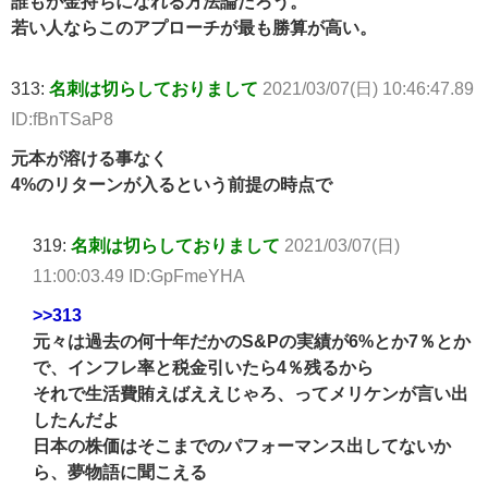
誰もが金持ちになれる方法論だろう。
若い人ならこのアプローチが最も勝算が高い。
313:
名刺は切らしておりまして
2021/03/07(日) 10:46:47.89
ID:fBnTSaP8
元本が溶ける事なく
4%のリターンが入るという前提の時点で
319:
名刺は切らしておりまして
2021/03/07(日)
11:00:03.49 ID:GpFmeYHA
>>313
元々は過去の何十年だかのS&Pの実績が6%とか7％とか
で、インフレ率と税金引いたら4％残るから
それで生活費賄えばええじゃろ、ってメリケンが言い出
したんだよ
日本の株価はそこまでのパフォーマンス出してないか
ら、夢物語に聞こえる