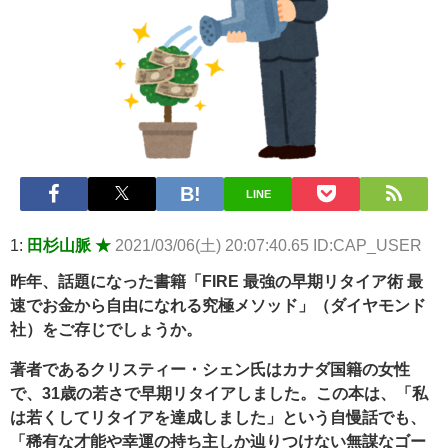
【悲報】2050年の日本、独身ボッチ祭りが現実になるとかｗｗｗ
ｗ 他 / 2chnaviヘッドライン
Powered by livedoor 相互RSS
LINE
1:
田杉山脈 ★
2021/03/06(土) 20:07:40.65 ID:CAP_USER
昨年、話題になった書籍「FIRE 最強の早期リタイア術 最
速でお金から自由になれる究極メソッド」（ダイヤモンド
社）をご存じでしょうか。
著者であるクリスティー・シェン氏はカナダ国籍の女性
で、31歳の若さで早期リタイアしました。この本は、「私
は若くしてリタイアを達成しました」という自慢話でも、
「稀有な才能や幸運の持ち主しか辿りつけない無謀なゴー