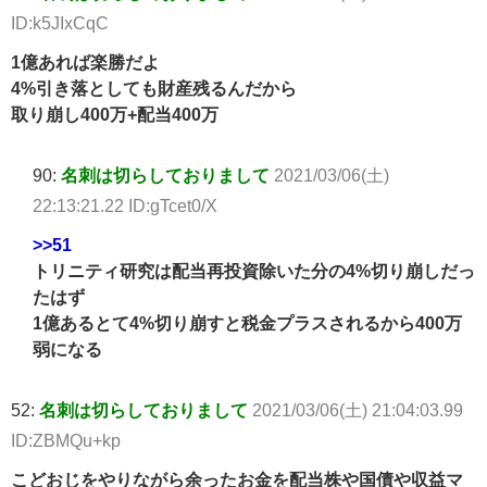
ID:k5JIxCqC
1億あれば楽勝だよ
4%引き落としても財産残るんだから
取り崩し400万+配当400万
90:
名刺は切らしておりまして
2021/03/06(土)
22:13:21.22 ID:gTcet0/X
>>51
トリニティ研究は配当再投資除いた分の4%切り崩しだっ
たはず
1億あるとて4%切り崩すと税金プラスされるから400万
弱になる
52:
名刺は切らしておりまして
2021/03/06(土) 21:04:03.99
ID:ZBMQu+kp
こどおじをやりながら余ったお金を配当株や国債や収益マ