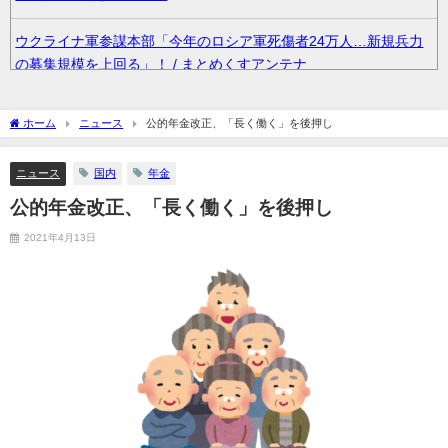
ウクライナ軍参謀本部「今年のロシア軍死傷者24万人…新規兵力
の募集規模を上回る」！ / まとめくすアンテナ
【画像】8月だから夏に撮った写真あげていく / まとめくすアンテ
ホーム
ニュース
公的年金改正、「長く働く」を後押し
ナ
ニュース
国内
年金
36歳の彼女と結婚したいのに、家族が猛反対。家族から信じられ
ない言葉が飛び出した… 他 / 2chnaviヘッドライン
公的年金改正、「長く働く」を後押し
2021年4月13日
クーラーボックス積んで出発→途中で買い足し…50代公務員の“ド
ライブ”が地獄すぎた 他 / 2chnaviヘッドライン
【画像】長濱ねる(27歳)の乳がヤバイと話題にｗｗｗｗ1700万バ
ズｗｗｗｗｗｗｗｗｗｗ 他 / 2chnaviヘッドライン
【画像】人気Vチューバーさん、とんでもない姿を披露ｗｗｗｗｗ
ｗｗｗｗｗ 他 / 2chnaviヘッドライン