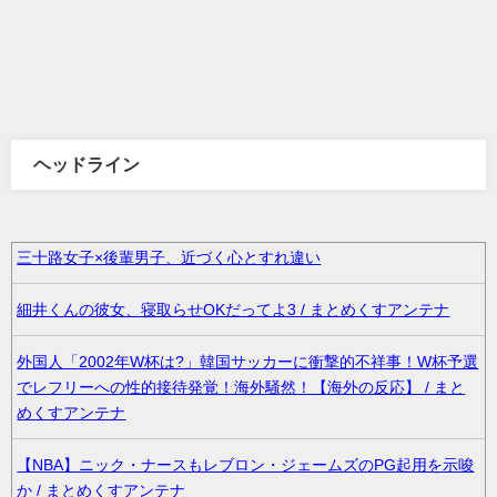
ヘッドライン
三十路女子×後輩男子、近づく心とすれ違い
細井くんの彼女、寝取らせOKだってよ3 / まとめくすアンテナ
外国人「2002年W杯は?」韓国サッカーに衝撃的不祥事！W杯予選
でレフリーへの性的接待発覚！海外騒然！【海外の反応】 / まと
めくすアンテナ
【NBA】ニック・ナースもレブロン・ジェームズのPG起用を示唆
か / まとめくすアンテナ