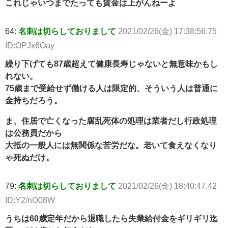
これじゃいつまでたっても賃金は上がんねーよ
64:
名刺は切らしておりまして
2021/02/26(金) 17:38:56.75
ID:OPJx6Oay
繰り下げても87歳超えて健康長寿じゃないと無意味かもし
れない。
75歳まで受給せず働ける人は限定的、そういう人は普通に
金持ちだろう。
ま、住居で亡くなった腐乱死体の処理は業者だし行政処理
は公務員だから
大抵の一般人には無関係な苦労だな。老いて食えなくなり
ゃ死ぬだけ。
79:
名刺は切らしておりまして
2021/02/26(金) 18:40:47.42
ID:Y2/nO08W
うちは60歳定年だから退職したら失業給付金をギリギリ迄