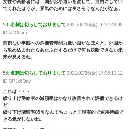
女性や高齢者には、国がお小遣いを渡して、自由にしてい
てくれたほうが、景気のためには良さそうなんだがなぁ。
53:
名刺は切らしておりまして
2021/02/26(金) 16:54:49.98
ID:pDOf/urp
前例ない事態への危機管理能力低い国だなほんと。外国か
ら攻め込まれたらあたふたするだけで何も決断できない未
来が見えるね。
55:
名刺は切らしておりまして
2021/02/26(金) 17:06:11.12
ID:OPJx6Oay
これは・・・
繰り上げ受給者の減額率はかなり改善されて評価できるけ
ど
繰り下げ増額率85％なんてちょっと非現実的で運用持続で
きる気がしないね。