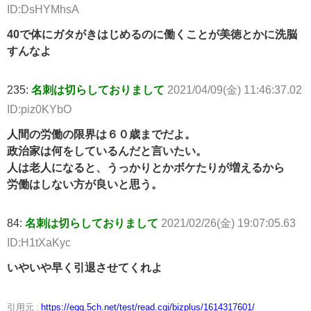
ID:DsHYMhsA
40で体にガタがきはじめるのに働くことが美徳とかに洗脳
すんなよ
235:
名刺は切らしておりまして
2021/04/09(金) 11:46:37.02
ID:piz0KYbO
人間の労働の限界は６０歳までだよ。
政治家は何をしているんだと言いたい。
人は老人になると、うっかりとかボケたりが増えるから
労働はしない方が良いと思う。
84:
名刺は切らしておりまして
2021/02/26(金) 19:07:05.63
ID:H1tXaKyc
いやいや早く引退させてくれよ
引用元 :
https://egg.5ch.net/test/read.cgi/bizplus/1614317601/