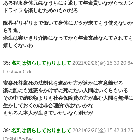
ある程度身体元氣なうちに引退して年金貰いながらセカン
ドライフを楽しむためのものだろ
限界ギリギリまで働いて身体にガタが来てもう使えないか
ら引退、
余生は寝たきり介護になってから年金支給なんてされても
嬉しくないわ
35:
名刺は切らしておりまして
2021/02/26(金) 15:30:20.64
ID:sbvanCxk
安楽死尊厳死の法制化を進めた方が遥かに有意義だろ
楽に誰にも迷惑をかけずに死にたい人間はいくらもいる
その中で納税額よりも社会保障費の方が嵩む人間を無理に
生かしておくのは非合理的ではないかな
もちろん本人が生きていたいなら別だが
39:
名刺は切らしておりまして
2021/02/26(金) 15:42:34.25
ID:9bU5rsBw