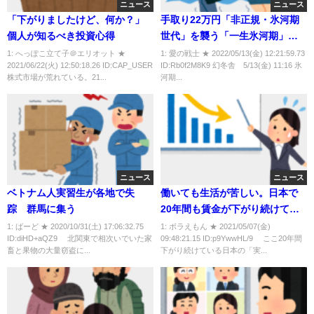
ニュース
ニュース
「下がりましたけど、何か？」
手取り22万円「非正規・氷河期
個人が知るべき投資心得
世代」を襲う「一生氷河期」と
いう悲劇
1: へっぽこ立て子＠エリオット ★
1: 愛の戦士 ★ 2022/05/13(金) 12:21:59.73
2021/06/22(火) 12:50:18.26 ID:CAP_USER
ID:Rb0f2M8K9 幻冬舎 5/13(金) 11:16 氷
株式市場が荒れている。21...
河期...
ニュース
ニュース
ベトナム人実習生が各地で失
働いても生活が苦しい。日本で
踪 群馬に集う
20年間も賃金が下がり続けてい
る理由
1: ばーど ★ 2020/10/31(土) 17:06:32.75
1: ボラえもん ★ 2021/05/07(金)
ID:diHD+aQZ9 北関東で相次いでいた家
09:48:21.15 ID:p9YwwHL/9 ここ20年間
畜と果物の大量窃盗に...
下がり続けている日本の「実...