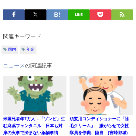
LINE
関連キーワード
国内
年金
ニュース
の関連記事
米国死者年7万人…「ゾンビ」生
頭髪用コンディショナーに「除
む麻薬フェンタニル 日本も対
毛クリーム」 嫌がらせで女性
岸の火事で済まない薬物事情
隊員を停職、陸自 (宮崎都城)