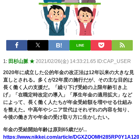
【悲報】2050年の日本、独身ボッチ祭りが現実になるとかｗｗｗ
ｗ 他 / 2chnaviヘッドライン
Powered by livedoor 相互RSS
LINE
1:
田杉山脈 ★
2021/02/26(金) 14:33:21.65 ID:CAP_USER
2020年に成立した公的年金の改正法は12年以来の大きな見
直しとされる。多くが22年度の施行だが、その主な目的は
長く働く人の支援だ。「繰り下げ受給の上限年齢引き上
げ」「在職定時改定の導入」「厚生年金の適用拡大」など
によって、長く働く人たちが年金受給額を増やせる仕組み
を整えた。中高年やシニア世代はそれぞれの内容を知り、
今後の働き方や年金の受け取り方に生かしたい。
年金の受給開始年齢は原則65歳だが...
https://www.nikkei.com/article/DGXZQOMH285RP0Y1A12