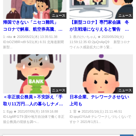
ニュース
ニュース
帰国できない「ニセコ難民」
【新型コロナ】専門家会議 冬
コロナで解雇、航空券高騰、再
が主戦場になりえると警告 再
就職も困難
流行へ課題山積
1: nita ★ 2020/05/21(木) 13:35:51.38
1: 夜のけいちゃん ★ 2020/05/26(火)
ID:bOZ9BR+d9 5/21(木) 6:31 北海道新聞
11:59:12.35 ID:2juQnApQ9 新型コロナ
新型...
ウイルス感染拡大に伴う緊...
ニュース
ニュース
＜非正規公務員＞不安訴え「手
日本企業、テレワークさせない
取り11万円…人の暮らしナメて
上司も
いる」「人間的な暮らしはでき
1: Egg ★ 2021/07/05(月) 18:59:16.88
1: 雷 ★ 2021/01/16(土) 21:11:46.51
ID:LIg6fFGT9 国や地方自治体で働く非正
ID:qspI1YUu9 テレワークしづらくないで
ない」
規公務員の現状を調べ...
すか？ 2021年1月1...