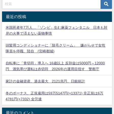
最近の投稿
米国死者年7万人…「ゾンビ」生む麻薬フェンタニル 日本も対
岸の火事で済まない薬物事情
頭髪用コンディショナーに「除毛クリーム」 嫌がらせで女性
隊員を停職、陸自 (宮崎都城)
自転車に「青切符」導入へ 16歳以上 反則金は5000円～12000
円 酒気帯び運転は赤切符 2026年の運用目指す 警察庁
家計の金融資産、過去最大 2121兆円、日銀統計
冬のボーナス、正規雇用は59万5147円(+13371) 非正規は6万
4781円(+7332) 全労連
最近のコメント