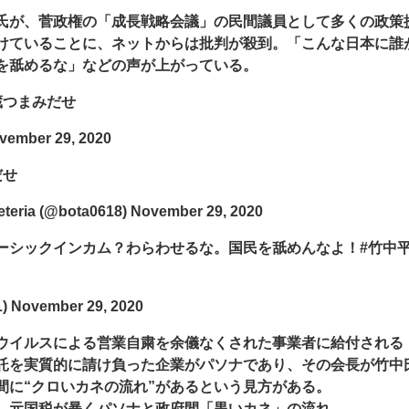
氏が、菅政権の「成長戦略会議」の民間議員として多くの政策
けていることに、ネットからは批判が殺到。「こんな日本に誰
を舐めるな」などの声が上がっている。
蔵つまみだせ
ember 29, 2020
だせ
ia (@bota0618) November 29, 2020
ーシックインカム？わらわせるな。国民を舐めんなよ！#竹中
November 29, 2020
ウイルスによる営業自粛を余儀なくされた事業者に給付される
託を実質的に請け負った企業がパソナであり、その会長が竹中
間に“クロいカネの流れ”があるという見方がある。
。元国税が暴くパソナと政府間「黒いカネ」の流れ