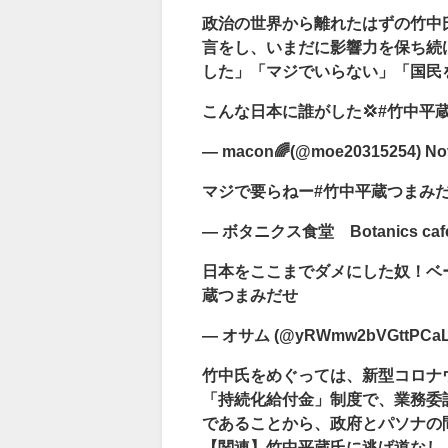
政治の世界から離れたはずの竹中
言をし、いまだに影響力を保ち続
した」「マジでいらない」「国民
こんな日本に誰がした💢#竹中平
— macon🌈(@moe20315254) Nov
マジで要らねー#竹中平蔵つまみ
— ボタニクス食堂 Botanics cafeter
日本をここまでダメにした奴！ベ
蔵つまみだせ
— オサム (@yRWmw2bVGttPCaL) 
竹中氏をめぐっては、新型コロナ
「持続化給付金」制度で、業務委
であることから、政府とパソナの
【関連】竹中平蔵氏に逃げ道なし