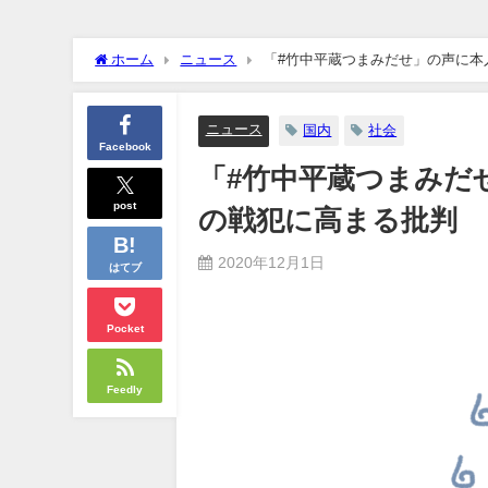
クーラーボックス積んで出発→途中で買い足し…50代公務員の“
ホーム
ニュース
「#竹中平蔵つまみだせ」の声に本
【画像】長濱ねる(27歳)の乳がヤバイと話題にｗｗｗｗ1700
【画像】人気Vチューバーさん、とんでもない姿を披露ｗｗｗｗ
ニュース
国内
社会
Facebook
「#竹中平蔵つまみだ
【悲報】2050年の日本、独身ボッチ祭りが現実になるとかｗｗｗ
Powered by livedoor 相互RSS
post
の戦犯に高まる批判
2020年12月1日
はてブ
Pocket
Feedly