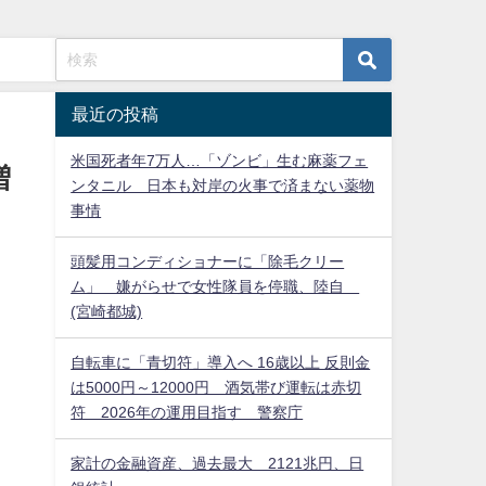
最近の投稿
米国死者年7万人…「ゾンビ」生む麻薬フェ
増
ンタニル 日本も対岸の火事で済まない薬物
事情
頭髪用コンディショナーに「除毛クリー
ム」 嫌がらせで女性隊員を停職、陸自
(宮崎都城)
自転車に「青切符」導入へ 16歳以上 反則金
は5000円～12000円 酒気帯び運転は赤切
符 2026年の運用目指す 警察庁
家計の金融資産、過去最大 2121兆円、日