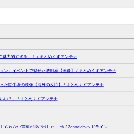
魅力的すぎる…！ / まとめくすアンテナ
ン」イベントで魅せた透明感【画像】 / まとめくすアンテナ
た闘牛場の映像【海外の反応】 / まとめくすアンテナ
い？」 / まとめくすアンテナ
れない言葉が飛び出した… 他 / 2chnaviヘッドライン