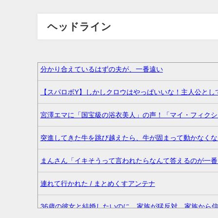
ヘッドライン
分かり合えているはずの夫が、一番遠い
【スパロボY】しかしクロウはやっぱいいな！主人公として
宮澤エマに「国宝級の浴衣美人」の声！「マイ・フィクショ
突進してきた牛を跳び越えたら、牛が固まって動かなくなっ
まんさん「イキそうって言われたらなんて答えるのが一番い
連れて行かれた / まとめくすアンテナ
36歳の彼女と結婚したいのに、家族が猛反対。家族から信じら