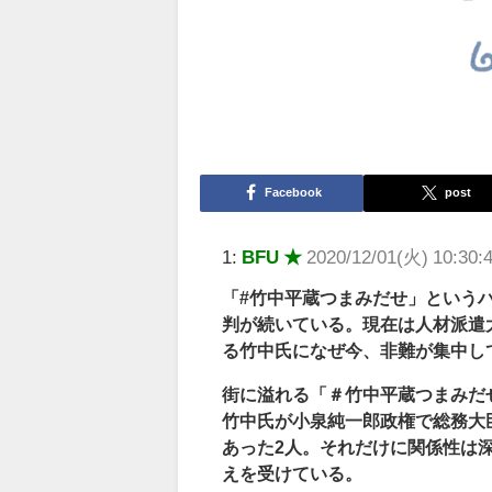
Facebook
post
1:
BFU ★
2020/12/01(火) 10:30:
「#竹中平蔵つまみだせ」という
判が続いている。現在は人材派遣
る竹中氏になぜ今、非難が集中し
街に溢れる「＃竹中平蔵つまみだ
竹中氏が小泉純一郎政権で総務大
あった2人。それだけに関係性は
えを受けている。