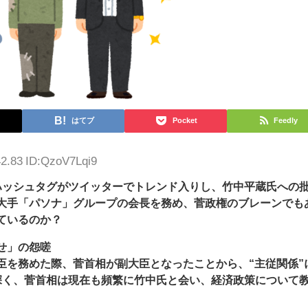
はてブ
Pocket
Feedly
42.83 ID:QzoV7Lqi9
ハッシュタグがツイッターでトレンド入りし、竹中平蔵氏への
大手「パソナ」グループの会長を務め、菅政権のブレーンでも
ているのか？
せ」の怨嗟
臣を務めた際、菅首相が副大臣となったことから、“主従関係”
深く、菅首相は現在も頻繁に竹中氏と会い、経済政策について