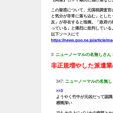
この疑惑について、元国税調査官
と気分が非常に落ち込む」とした
反」が存在すると指摘。「政府の
っている」と痛烈に批判している
以下ソースにて
https://news.goo.ne.jp/article/
3:
ニューノーマルの名無しさん
非正規増やした派遣業
347:
ニューノーマルの名無し
>>3
ようやく竹中が元凶だって認識
感慨深い
でもその上にパソナの南部とか