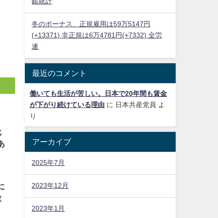
銀統計
冬のボーナス、正規雇用は59万5147円
(+13371) 非正規は6万4781円(+7332) 全労
連
最近のコメント
働いても生活が苦しい。日本で20年間も賃金
が下がり続けている理由
に
日本共産党員
よ
り
批
アーカイブ
あ
2025年7月
2023年12月
に
教
2023年1月