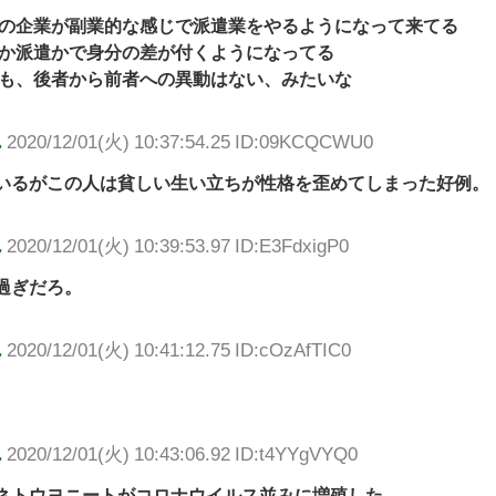
の企業が副業的な感じで派遣業をやるようになって来てる
か派遣かで身分の差が付くようになってる
も、後者から前者への異動はない、みたいな
ん
2020/12/01(火) 10:37:54.25 ID:09KCQCWU0
いるがこの人は貧しい生い立ちが性格を歪めてしまった好例。
ん
2020/12/01(火) 10:39:53.97 ID:E3FdxigP0
過ぎだろ。
ん
2020/12/01(火) 10:41:12.75 ID:cOzAfTIC0
ん
2020/12/01(火) 10:43:06.92 ID:t4YYgVYQ0
ネトウヨニートがコロナウイルス並みに増殖した。