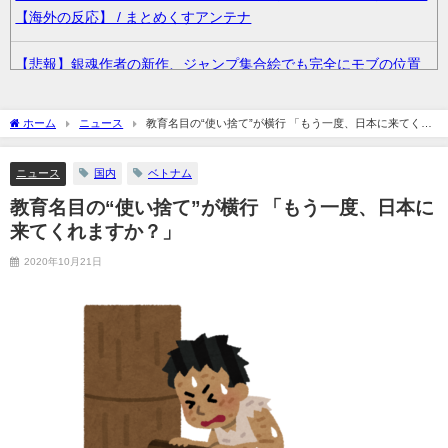
【海外の反応】 / まとめくすアンテナ
【悲報】銀魂作者の新作、ジャンプ集合絵でも完全にモブの位置
になってしまうｗｗｗｗｗｗｗｗｗｗｗｗｗｗｗｗｗｗｗｗｗｗ
ｗｗ / まとめくすアンテナ
ホーム
ニュース
教育名目の“使い捨て”が横行 「もう一度、日本に来てくれ
ますか？」
『ほの暮しの庭』国内累計15万本突破🎉 / まとめくすアンテナ
ニュース
国内
ベトナム
36歳の彼女と結婚したいのに、家族が猛反対。家族から信じられ
教育名目の“使い捨て”が横行 「もう一度、日本に
ない言葉が飛び出した… 他 / 2chnaviヘッドライン
来てくれますか？」
2020年10月21日
クーラーボックス積んで出発→途中で買い足し…50代公務員の“ド
ライブ”が地獄すぎた 他 / 2chnaviヘッドライン
【画像】長濱ねる(27歳)の乳がヤバイと話題にｗｗｗｗ1700万バ
ズｗｗｗｗｗｗｗｗｗｗ 他 / 2chnaviヘッドライン
【画像】人気Vチューバーさん、とんでもない姿を披露ｗｗｗｗｗ
ｗｗｗｗｗ 他 / 2chnaviヘッドライン