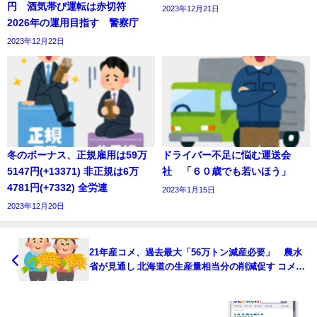
円 酒気帯び運転は赤切符
2023年12月21日
2026年の運用目指す 警察庁
2023年12月22日
冬のボーナス、正規雇用は59万
ドライバー不足に悩む運送会
5147円(+13371) 非正規は6万
社 「６０歳でも若いほう」
4781円(+7332) 全労連
2023年1月15日
2023年12月20日
21年産コメ、過去最大「56万トン減産必要」 農水
省が見通し 北海道の生産量相当分の削減促す コメ余
り深刻で