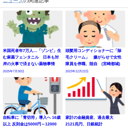
ニュース
の関連記事
米国死者年7万人…「ゾンビ」生
頭髪用コンディショナーに「除
む麻薬フェンタニル 日本も対
毛クリーム」 嫌がらせで女性
岸の火事で済まない薬物事情
隊員を停職、陸自 (宮崎都城)
2025年7月30日
2023年12月22日
自転車に「青切符」導入へ 16歳
家計の金融資産、過去最大
以上 反則金は5000円～12000
2121兆円、日銀統計