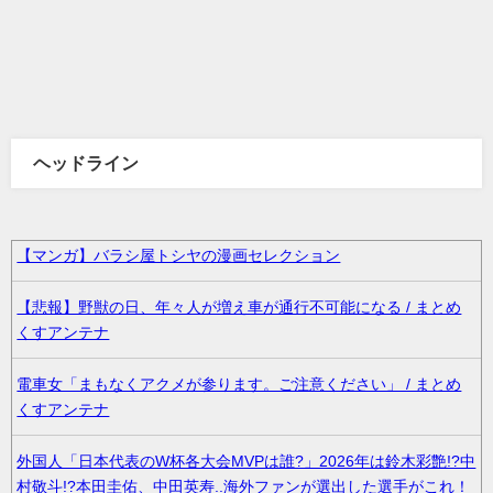
ヘッドライン
【マンガ】バラシ屋トシヤの漫画セレクション
【悲報】野獣の日、年々人が増え車が通行不可能になる / まとめ
くすアンテナ
電車女「まもなくアクメが参ります。ご注意ください」 / まとめ
くすアンテナ
外国人「日本代表のW杯各大会MVPは誰?」2026年は鈴木彩艶!?中
村敬斗!?本田圭佑、中田英寿..海外ファンが選出した選手がこれ！