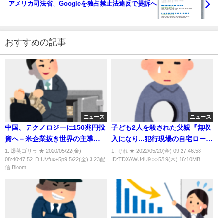
アメリカ司法省、Googleを独占禁止法違反で提訴へ
おすすめの記事
ニュース
ニュース
中国、テクノロジーに150兆円投
子ども2人を殺された父親『無収
資へ－米企業抜き世界の主導権
入になり...犯行現場の自宅ローン
狙う★2
に苦しむ生活』 犯罪被害者
1: 爆笑ゴリラ ★ 2020/05/22(金)
1: ぐれ ★ 2022/05/20(金) 09:27:46.58
08:40:47.52 ID:UVfuc+5p9 5/22(金) 3:23配
ID:TDXAWU4U9 >>5/19(木) 16:10MB...
「加害者に出すなら被害者に出
信 Bloom...
して」