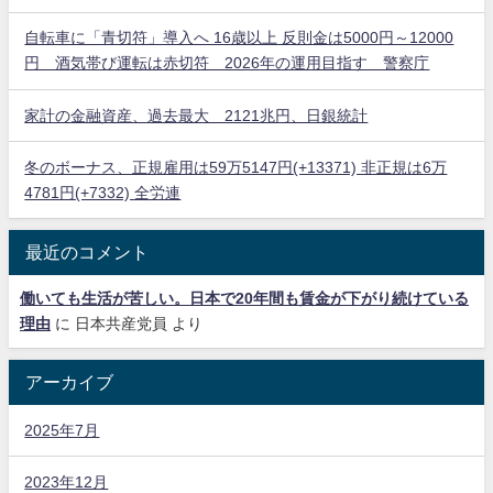
自転車に「青切符」導入へ 16歳以上 反則金は5000円～12000
円 酒気帯び運転は赤切符 2026年の運用目指す 警察庁
家計の金融資産、過去最大 2121兆円、日銀統計
冬のボーナス、正規雇用は59万5147円(+13371) 非正規は6万
4781円(+7332) 全労連
最近のコメント
働いても生活が苦しい。日本で20年間も賃金が下がり続けている
理由
に
日本共産党員
より
アーカイブ
2025年7月
2023年12月