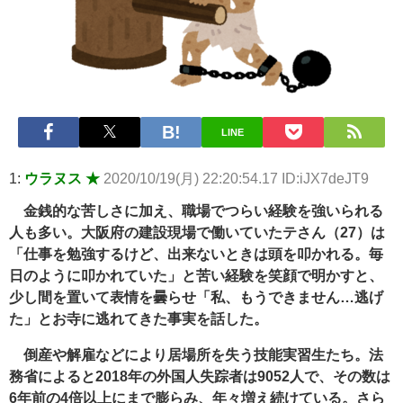
【悲報】2050年の日本、独身ボッチ祭りが現実になるとかｗｗｗ
ｗ 他 / 2chnaviヘッドライン
Powered by livedoor 相互RSS
LINE
1:
ウラヌス ★
2020/10/19(月) 22:20:54.17 ID:iJX7deJT9
金銭的な苦しさに加え、職場でつらい経験を強いられる
人も多い。大阪府の建設現場で働いていたテさん（27）は
「仕事を勉強するけど、出来ないときは頭を叩かれる。毎
日のように叩かれていた」と苦い経験を笑顔で明かすと、
少し間を置いて表情を曇らせ「私、もうできません…逃げ
た」とお寺に逃れてきた事実を話した。
倒産や解雇などにより居場所を失う技能実習生たち。法
務省によると2018年の外国人失踪者は9052人で、その数は
6年前の4倍以上にまで膨らみ、年々増え続けている。さら