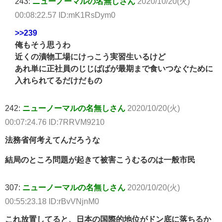
243:
ニューノーマルの名無しさん
2020/10/20(火)
00:08:22.57 ID:mK1RsDym0
>>239
俺もそう思うわ
近くの漬物工場にけっこう実習生いるけど
あれ単に正社員のじじばばが最期まで食いつなぐために
入れられてるだけだもの
242:
ニューノーマルの名無しさん
2020/10/20(火)
00:07:24.76 ID:7RRVM9210
法務省何考えてんだろうな
結局のところ問題が起きて被害こうむるのは一般市民
307:
ニューノーマルの名無しさん
2020/10/20(火)
00:55:23.18 ID:rBvVNjnM0
これ放置してると、日本の国際的地位がドン底に落ちるか