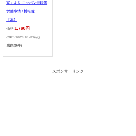
室」より ニッポン最暗黒
労働事情 / 榑松佐一
【本】
1,760円
価格:
(2020/10/20 18:42時点)
感想(0件)
スポンサーリンク