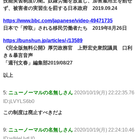
技能実習制度の闇。奴隷労働を放置し、加害雇用主を罰せ
ず、被害者の実習生を罰する日本政府 2019.09.24
https://www.bbc.com/japanese/video-49471735
日本で「搾取」される移民労働者たち 2019年8月26日
https://bunshun.jp/articles/-/13589
《完全版無料公開》厚労政務官 上野宏史衆院議員 口利
き＆暴言音声
「週刊文春」編集部2019/08/27
以上
5:
ニューノーマルの名無しさん
2020/10/19(月) 22:22:35.76
ID:jLVYLS6b0
この制度は廃止すべきだよ
9:
ニューノーマルの名無しさん
2020/10/19(月) 22:24:10.46
ID:wIHeUytU0