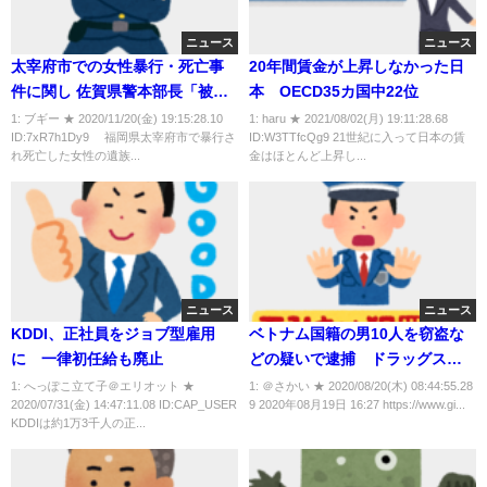
ニュース
ニュース
太宰府市での女性暴行・死亡事
20年間賃金が上昇しなかった日
件に関し 佐賀県警本部長「被害
本 OECD35カ国中22位
及ぶ認識なかった、反省点があ
1: ブギー ★ 2020/11/20(金) 19:15:28.10
1: haru ★ 2021/08/02(月) 19:11:28.68
ID:7xR7h1Dy9 福岡県太宰府市で暴行さ
ID:W3TTfcQg9 21世紀に入って日本の賃
ったとは受け止めていない」
れ死亡した女性の遺族...
金はほとんど上昇し...
ニュース
ニュース
KDDI、正社員をジョブ型雇用
ベトナム国籍の男10人を窃盗な
に 一律初任給も廃止
どの疑いで逮捕 ドラッグスト
アで化粧品や医薬品を盗んだ
1: へっぽこ立て子＠エリオット ★
1: ＠さかい ★ 2020/08/20(木) 08:44:55.28
2020/07/31(金) 14:47:11.08 ID:CAP_USER
9 2020年08月19日 16:27 https://www.gi...
か 岐阜県
KDDIは約1万3千人の正...