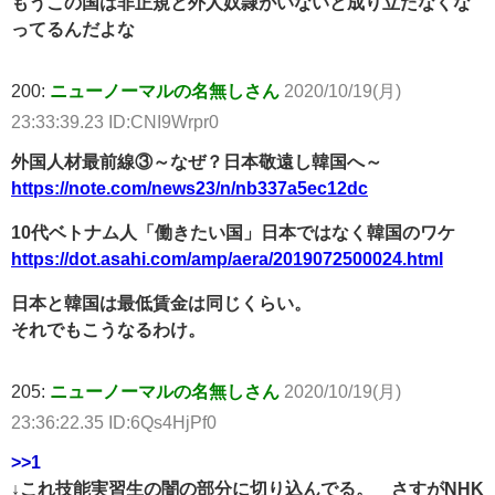
もうこの国は非正規と外人奴隷がいないと成り立たなくな
ってるんだよな
200:
ニューノーマルの名無しさん
2020/10/19(月)
23:33:39.23 ID:CNI9Wrpr0
外国人材最前線③～なぜ？日本敬遠し韓国へ～
https://note.com/news23/n/nb337a5ec12dc
10代ベトナム人「働きたい国」日本ではなく韓国のワケ
https://dot.asahi.com/amp/aera/2019072500024.html
日本と韓国は最低賃金は同じくらい。
それでもこうなるわけ。
205:
ニューノーマルの名無しさん
2020/10/19(月)
23:36:22.35 ID:6Qs4HjPf0
>>1
↓これ技能実習生の闇の部分に切り込んでる。 さすがNHK