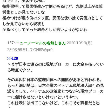
点でクソ。実習生も稀に
技能習得して帰国後生かす例があるけど、九割以上が金策
労働としか見てないしな
極めつけが雇う側のクソ度。安価な使い捨て労働力として
しか見てないから現状も
至るべくして至った結果としか言いようがないわ
137:
ニューノーマルの名無しさん
2020/10/19(月)
23:03:59.51 ID:CNI9Wrpr0
>>129
＞まず日本に渡るのに現地ブローカーに大金を払ってい
る時点でクソ。
その原因に日本の監理団体への賄賂があると言われる。
もっと深い闇は、日本企業のベトナム現地法人認可の見
返りとして、ベトナムの政治家とつながる現地ブローカ
ーに儲けさせないといけないというやつ。
これは表には出てこないけど、これこそが真相だと思