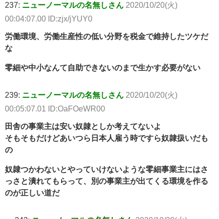
237:
ニューノーマルの名無しさん
2020/10/20(火)
00:04:07.00 ID:zjx/jYUY0
労働環境、労働生産性の低い分野を税金で維持したツケだ
な
零細や中小なんて自助できないのまで生かす必要がない
239:
ニューノーマルの名無しさん
2020/10/20(火)
00:05:07.01 ID:OaFOeWR00
田舎の事業主は安い奴隷としか考えてないよ
そもそもだけどあいつら日本人雇う時ですら奴隷扱いだも
の
奴隷つかわないとやっていけないような零細事業主にはさ
っさと潰れてもらって、別の事業主が出てくる環境を作る
のが正しい道だ