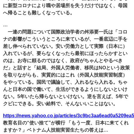
に新型コロナにより職や居場所を失うだけではなく、母国
へ帰ることも難しくなっている。
…
一連の問題について国際政治学者の舛添要一氏は「コロ
ナの影響がこういうところに来ているが、一番底辺に手を
差し伸べられていない。安い労働力として実際（日本に）
入れているが、要らなくなったら最初にほったらかすとい
のは、お寺に頼るのではなく、政府がちゃんとやるべき
だ」と話すと「結局、外国人労働者、移民はNOという政策
を取りながらも、実質的にはこれ（外国人技能実習制度）
をやっている。国民で議論して、入れるなら入れる。ちゃ
んと日本の国で働いて、生活ができるようにしないといけ
ない。5年いたら帰らないといけない。逆を言えば、5年で
クビにできる。安い給料で、そんないいことはない。
https://news.yahoo.co.jp/articles/3c9bc3aa6ead0a5209e
教育名目の“使い捨て”が横行 「もう一度、日本に来てくれ
ますか？」ベトナム人技能実習生たちの答えは…