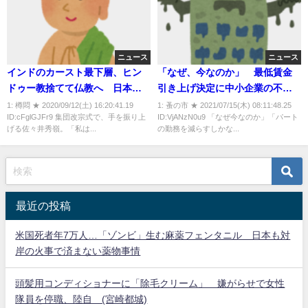
ニュース
ニュース
インドのカースト最下層、ヒン
「なぜ、今なのか」 最低賃金
ドゥー教捨てて仏教へ 日本か
引き上げ決定に中小企業の不満
ら来た僧が後押し 「私はすべ
噴出 雇用圧迫の懸念も
1: 樽悶 ★ 2020/09/12(土) 16:20:41.19
1: 蚤の市 ★ 2021/07/15(木) 08:11:48.25
ID:cFglGJFr9 集団改宗式で、手を振り上
ID:VjANzN0u9 「なぜ今なのか」「パート
ての人間が平等であると信じま
げる佐々井秀嶺。「私は...
の勤務を減らすしかな...
す」
最近の投稿
米国死者年7万人…「ゾンビ」生む麻薬フェンタニル 日本も対
岸の火事で済まない薬物事情
頭髪用コンディショナーに「除毛クリーム」 嫌がらせで女性
隊員を停職、陸自 (宮崎都城)