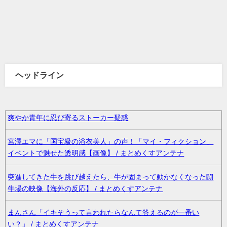
ヘッドライン
爽やか青年に忍び寄るストーカー疑惑
宮澤エマに「国宝級の浴衣美人」の声！「マイ・フィクション」
イベントで魅せた透明感【画像】 / まとめくすアンテナ
突進してきた牛を跳び越えたら、牛が固まって動かなくなった闘
牛場の映像【海外の反応】 / まとめくすアンテナ
まんさん「イキそうって言われたらなんて答えるのが一番い
い？」 / まとめくすアンテナ