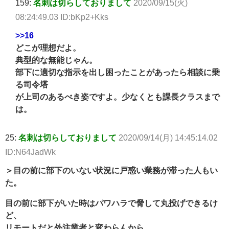
159:
名刺は切らしておりまして
2020/09/15(火)
08:24:49.03 ID:bKp2+Kks
>>16
どこが理想だよ。
典型的な無能じゃん。
部下に適切な指示を出し困ったことがあったら相談に乗
る司令塔
が上司のあるべき姿ですよ。少なくとも課長クラスまで
は。
25:
名刺は切らしておりまして
2020/09/14(月) 14:45:14.02
ID:N64JadWk
＞目の前に部下のいない状況に戸惑い業務が滞った人もい
た。
目の前に部下がいた時はパワハラで脅して丸投げできるけ
ど、
リモートだと外注業者と変わらんから、