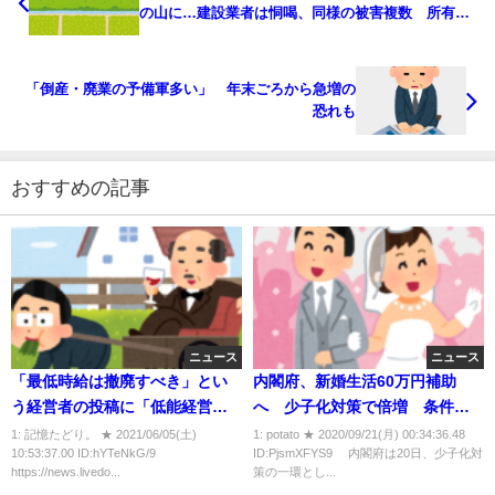
の山に…建設業者は恫喝、同様の被害複数 所有者
「怖いので止められなかった」
「倒産・廃業の予備軍多い」 年末ごろから急増の
恐れも
おすすめの記事
ニュース
ニュース
「最低時給は撤廃すべき」とい
内閣府、新婚生活60万円補助
う経営者の投稿に「低能経営者
へ 少子化対策で倍増 条件は
の寝言」と猛反論。『最低賃金
夫婦ともに39歳以下で、世帯年
1: 記憶たどり。 ★ 2021/06/05(土)
1: potato ★ 2020/09/21(月) 00:34:36.48
10:53:37.00 ID:hYTeNkG/9
ID:PjsmXFYS9 内閣府は20日、少子化対
1500円』巡る論争
収が約540万円未満であること
https://news.livedo...
策の一環とし...