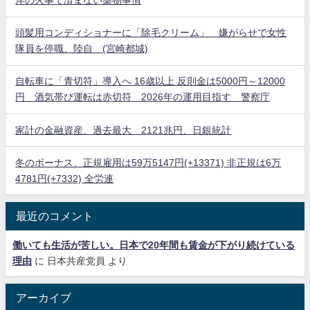
岸の火事で済まない薬物事情
頭髪用コンディショナーに「除毛クリーム」 嫌がらせで女性
隊員を停職、陸自 (宮崎都城)
自転車に「青切符」導入へ 16歳以上 反則金は5000円～12000
円 酒気帯び運転は赤切符 2026年の運用目指す 警察庁
家計の金融資産、過去最大 2121兆円、日銀統計
冬のボーナス、正規雇用は59万5147円(+13371) 非正規は6万
4781円(+7332) 全労連
最近のコメント
働いても生活が苦しい。日本で20年間も賃金が下がり続けている
理由
に
日本共産党員
より
アーカイブ