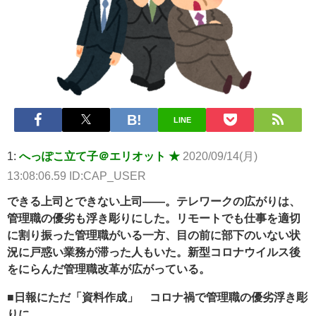
ｗ 他 / 2chnaviヘッドライン
Powered by livedoor 相互RSS
LINE
1:
へっぽこ立て子＠エリオット ★
2020/09/14(月)
13:08:06.59 ID:CAP_USER
できる上司とできない上司――。テレワークの広がりは、
管理職の優劣も浮き彫りにした。リモートでも仕事を適切
に割り振った管理職がいる一方、目の前に部下のいない状
況に戸惑い業務が滞った人もいた。新型コロナウイルス後
をにらんだ管理職改革が広がっている。
■日報にただ「資料作成」 コロナ禍で管理職の優劣浮き彫
りに