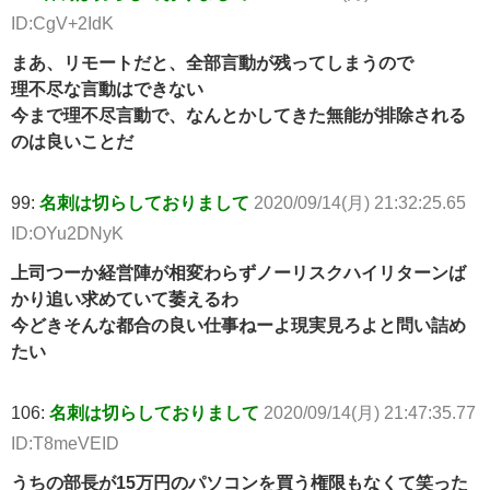
ID:CgV+2IdK
まあ、リモートだと、全部言動が残ってしまうので
理不尽な言動はできない
今まで理不尽言動で、なんとかしてきた無能が排除される
のは良いことだ
99:
名刺は切らしておりまして
2020/09/14(月) 21:32:25.65
ID:OYu2DNyK
上司つーか経営陣が相変わらずノーリスクハイリターンば
かり追い求めていて萎えるわ
今どきそんな都合の良い仕事ねーよ現実見ろよと問い詰め
たい
106:
名刺は切らしておりまして
2020/09/14(月) 21:47:35.77
ID:T8meVEID
うちの部長が15万円のパソコンを買う権限もなくて笑った