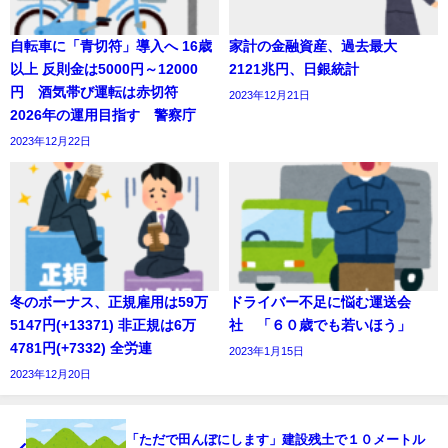
自転車に「青切符」導入へ 16歳
家計の金融資産、過去最大
以上 反則金は5000円～12000
2121兆円、日銀統計
円 酒気帯び運転は赤切符
2023年12月21日
2026年の運用目指す 警察庁
2023年12月22日
冬のボーナス、正規雇用は59万
ドライバー不足に悩む運送会
5147円(+13371) 非正規は6万
社 「６０歳でも若いほう」
4781円(+7332) 全労連
2023年1月15日
2023年12月20日
「ただで田んぼにします」建設残土で１０メートル