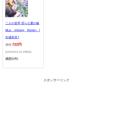
二人の皇帝 淫らな愛の板
挟み （Honey Novel） [
矢城米花 ]
722円
価格:
(2020/9/15 22:10時点)
感想(0件)
スポンサーリンク