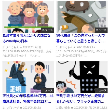
ニュース
ニュース
見渡す限り老人ばかりの国にな
50代独身「この先ずっと一人で
る2040年の日本
暮らしていくと思うと寂しくて
夜も眠れない」 将来の不安から
1: ボラえもん ★ 2021/02/14(日)
1: ボラえもん ★ 2021/06/05(土)
23:11:50.99 ID:9r5C0vPT9 20年後、あな
15:01:54.79 ID:3YnkTgjA9 50代、60代とシ
婚活を始める独身シニアが急増
たは何歳だろうか？ リスク...
ニア世代の婚活市場がじ...
ニュース
ニュース
正社員との年収格差350万円…46
平均手取り25万円だが…絶望す
歳派遣社員、将来年金額12万円
るしかない、ブラック企業の
の絶望
「少なすぎる基本給」
1: スダレハゲ ★ 2021/08/21(土)
1: 愛の戦士 ★ 2022/05/23(月) 09:26:16.62