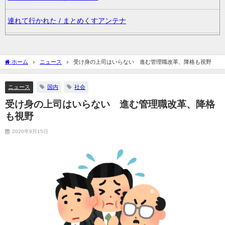
連れて行かれた / まとめくすアンテナ
妊婦の田中みな実が背中横乳出した大胆露出衣装で登場 / まとめ
くすアンテナ
ホーム
ニュース
受け身の上司はいらない 進む管理職改革、降格も視野
36歳の彼女と結婚したいのに、家族が猛反対。家族から信じられ
ニュース
国内
社会
ない言葉が飛び出した… 他 / 2chnaviヘッドライン
受け身の上司はいらない 進む管理職改革、降格
クーラーボックス積んで出発→途中で買い足し…50代公務員の“ド
も視野
ライブ”が地獄すぎた 他 / 2chnaviヘッドライン
2020年9月15日
【画像】長濱ねる(27歳)の乳がヤバイと話題にｗｗｗｗ1700万バ
ズｗｗｗｗｗｗｗｗｗｗ 他 / 2chnaviヘッドライン
【画像】人気Vチューバーさん、とんでもない姿を披露ｗｗｗｗｗ
ｗｗｗｗｗ 他 / 2chnaviヘッドライン
【悲報】2050年の日本、独身ボッチ祭りが現実になるとかｗｗｗ