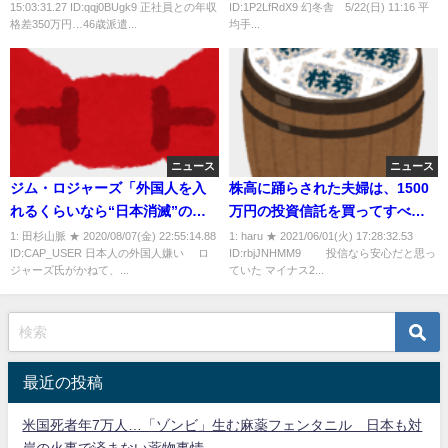
15:03:31.27 ID:qqj0BUgk9 正社員との年収
ID:1P2LfRdX9 幻冬舎 5/22(日) 11:16 平
格差350万円…46歳派遣...
均手...
ニュース
ニュース
ジム・ロジャーズ「外国人を入
株高に踊らされた夫婦は、1500
れるくらいなら“日本消滅”の方
万円の投資信託を買ってすべて
がましと考える日本人」友好度
を失った
1: 田杉山脈 ★ 2020/08/07(金) 22:55:14.88
1: haru ★ 2021/06/01(火) 17:28:32.53
ID:CAP_USER 日本人の外国人嫌い ロ
ID:rbjJNHMM9 投信なら安心だと思っ
アジア最下位
ジャーズ氏がかねて、...
ていた マイナス2...
最近の投稿
米国死者年7万人…「ゾンビ」生む麻薬フェンタニル 日本も対