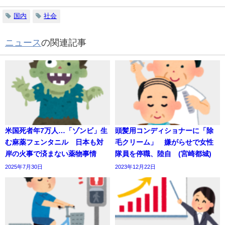
国内
社会
ニュース
の関連記事
米国死者年7万人…「ゾンビ」生
頭髪用コンディショナーに「除
む麻薬フェンタニル 日本も対
毛クリーム」 嫌がらせで女性
岸の火事で済まない薬物事情
隊員を停職、陸自 (宮崎都城)
2025年7月30日
2023年12月22日