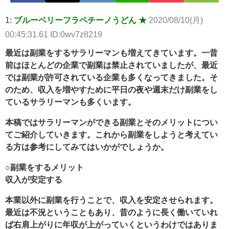
ｗ 他 / 2chnaviヘッドライン
1:
ブルーベリーフラペチーノうどん ★
2020/08/10(月)
Powered by livedoor 相互RSS
00:45:31.61 ID:0wv7z8219
最近は副業をするサラリーマンも増えてきています。一昔
前はほとんどの企業で副業は禁止されていましたが、最近
では副業が許可されている企業も多くなってきました。そ
のため、収入を増やすために平日の夜や週末だけ副業をし
ているサラリーマンも多くいます。
本稿ではサラリーマンができる副業とそのメリットについ
てご紹介していきます。これから副業をしようと考えてい
る方は参考にしてみてはいかがでしょうか。
○副業をするメリット
収入が安定する
本業以外に副業を行うことで、収入を安定させられます。
最近は不況ということもあり、昔のように長く働いていれ
ば右肩上がりに年収が上がっていくというわけではありま