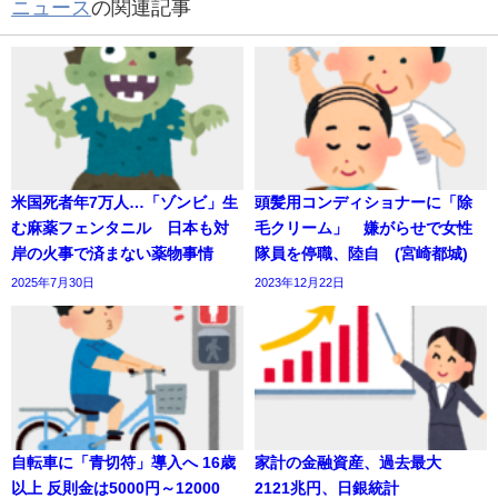
ニュース
の関連記事
米国死者年7万人…「ゾンビ」生
頭髪用コンディショナーに「除
む麻薬フェンタニル 日本も対
毛クリーム」 嫌がらせで女性
岸の火事で済まない薬物事情
隊員を停職、陸自 (宮崎都城)
2025年7月30日
2023年12月22日
自転車に「青切符」導入へ 16歳
家計の金融資産、過去最大
以上 反則金は5000円～12000
2121兆円、日銀統計