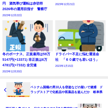
円 酒気帯び運転は赤切符
2023年12月21日
2026年の運用目指す 警察庁
2023年12月22日
冬のボーナス、正規雇用は59万
ドライバー不足に悩む運送会
5147円(+13371) 非正規は6万
社 「６０歳でも若いほう」
4781円(+7332) 全労連
2023年1月15日
2023年12月20日
ベトナム国籍の男10人を窃盗などの疑いで逮捕 ド
ラッグストアで化粧品や医薬品を盗んだか 岐阜県