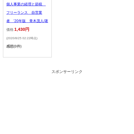
個人事業の経理と節税
フリーランス 自営業
者 ’20年版 青木茂人/著
1,430円
価格:
(2020/8/25 02:22時点)
感想(0件)
スポンサーリンク