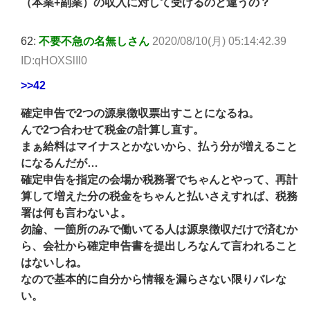
（本業+副業）の収入に対して受けるのと違うの？
62:
不要不急の名無しさん
2020/08/10(月) 05:14:42.39
ID:qHOXSlIl0
>>42
確定申告で2つの源泉徴収票出すことになるね。
んで2つ合わせて税金の計算し直す。
まぁ給料はマイナスとかないから、払う分が増えること
になるんだが…
確定申告を指定の会場か税務署でちゃんとやって、再計
算して増えた分の税金をちゃんと払いさえすれば、税務
署は何も言わないよ。
勿論、一箇所のみで働いてる人は源泉徴収だけで済むか
ら、会社から確定申告書を提出しろなんて言われること
はないしね。
なので基本的に自分から情報を漏らさない限りバレな
い。