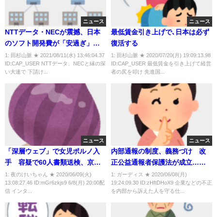
ニュース
ニュース
NTTデータ・NECが震撼、日本
最低賃金引き上げで､日本は必ず
のソフト開発費が「安過ぎ」て
復活する
海外下請けが脱走
1: 田杉山脈 ★ 2021/08/11(水) 13:46:04.37
1: 田杉山脈 ★ 2020/07/20(月) 19:09:13.98
ID:CAP_USER NTTデータ、NECと縁の深
ID:CAP_USER 最低賃金を引き上げて経営
い大連で 下請け...
者の尻を叩け 先進国...
ニュース
ニュース
「深層ウェブ」で女児ポルノ入
内部通報の制度、義務づけ 改
手 容疑で60人書類送検、京都
正公益通報者保護法が成立…事
など32都道府県警が連携
業者が通報を理由に解雇しても
1: 夜のけいちゃん ★ 2020/06/09(火)
1: ガーディス ★ 2020/06/08(月)
13:08:27.46 ID:mGr6zkjs9 6/8(月) 20:00配
19:24:09.30 ID:zHftDHoX9 企業などの不正
行政が勧告や指導をする仕組み
信 インタ...
を内部から訴えた人を守る仕...
は見送りに