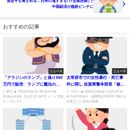
習近平も青ざめる…日米の鬼すぎる｢IT企業排除｣で
中国経済が超絶ピンチに
おすすめの記事
ニュース
ニュース
「アラジンのランプ」と偽り980
太宰府市での女性暴行・死亡事
万円で販売 ランプに魔法の力
件に関し 佐賀県警本部長「被害
が一切ないことに気付いて警察
及ぶ認識なかった、反省点があ
1: BFU ★ 2020/11/02(月) 09:44:47.68
1: ブギー ★ 2020/11/20(金) 19:15:28.10
ID:tKszLFjU9 【11月1日 AFP】インド北部
ID:7xR7h1Dy9 福岡県太宰府市で暴行さ
に通報 男らを逮捕
ったとは受け止めていない」
ウッタルプラ...
れ死亡した女性の遺族...