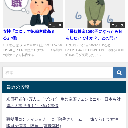
ニュース
ニュース
女性「コロナで転職意欲高ま
「最低賃金1500円になったら何
る」5割
をしたいですか？」との問いに
「病院へ行きたい」と答える若
1: 田杉山脈 ★ 2020/08/08(土) 23:01:52.58
1: スダレハゲ ★ 2021/11/15(月)
ID:CAP_USER 新型コロナウイルス感染症
02:47:14.44 ID:Uu3MrOT+9 「最低賃金時
者が３割で最多 衝撃的な貧困
の拡大により転職する...
給1500円が実現したら?」...
の実態が明らかに
最近の投稿
米国死者年7万人…「ゾンビ」生む麻薬フェンタニル 日本も対
岸の火事で済まない薬物事情
頭髪用コンディショナーに「除毛クリーム」 嫌がらせで女性
隊員を停職、陸自 (宮崎都城)