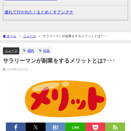
連れて行かれた / まとめくすアンテナ
妊婦の田中みな実が背中横乳出した大胆露出衣装で登場 / まとめ
くすアンテナ
ホーム
ニュース
サラリーマンが副業をするメリットとは?･･･
36歳の彼女と結婚したいのに、家族が猛反対。家族から信じられ
ニュース
国内
社会
ない言葉が飛び出した… 他 / 2chnaviヘッドライン
サラリーマンが副業をするメリットとは?･･･
クーラーボックス積んで出発→途中で買い足し…50代公務員の“ド
2020年8月27日
ライブ”が地獄すぎた 他 / 2chnaviヘッドライン
【画像】長濱ねる(27歳)の乳がヤバイと話題にｗｗｗｗ1700万バ
ズｗｗｗｗｗｗｗｗｗｗ 他 / 2chnaviヘッドライン
【画像】人気Vチューバーさん、とんでもない姿を披露ｗｗｗｗｗ
ｗｗｗｗｗ 他 / 2chnaviヘッドライン
LINE
【悲報】2050年の日本、独身ボッチ祭りが現実になるとかｗｗｗ