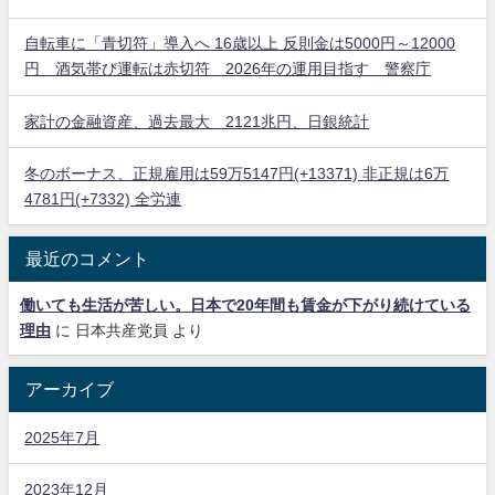
自転車に「青切符」導入へ 16歳以上 反則金は5000円～12000
円 酒気帯び運転は赤切符 2026年の運用目指す 警察庁
家計の金融資産、過去最大 2121兆円、日銀統計
冬のボーナス、正規雇用は59万5147円(+13371) 非正規は6万
4781円(+7332) 全労連
最近のコメント
働いても生活が苦しい。日本で20年間も賃金が下がり続けている
理由
に
日本共産党員
より
アーカイブ
2025年7月
2023年12月