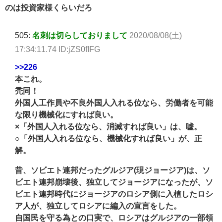
のは投資家様くらいだろ
505:
名刺は切らしておりまして
2020/08/08(土)
17:34:11.74 ID:jZS0fIFG
>>226
本これ。
禿同！
外国人工作員や不良外国人入れる位なら、労働者を可能
な限り機械化にすれば良い。
×「外国人入れる位なら、消滅すれば良い」は、嘘。
○「外国人入れる位なら、機械化すれば良い」が、正
解。
昔、ソビエト連邦だったグルジア(現ジョージア)は、ソ
ビエト連邦崩壊後、独立してジョージアになったが、ソ
ビエト連邦時代にジョージアのロシア側に入植したロシ
ア人が、独立してロシアに編入の宣言をした。
自国民を守る為との口実で、ロシアはグルジアの一部領