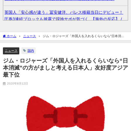
英国人「安心感が違う」冨安健洋、パレス移籍当日にデビュー！
圧巻3連続ブロックも披露で現地サポが気づく..【海外の反応】 /
まとめくすアンテナ
ホーム
ニュース
ジム・ロジャーズ「外国人を入れるくらいなら“日本消
36歳の彼女と結婚したいのに、家族が猛反対。家族から信じられ
滅”の方がましと考える日本人」友好度アジア最下位
ない言葉が飛び出した… 他 / 2chnaviヘッドライン
ニュース
国内
ジム・ロジャーズ「外国人を入れるくらいなら“日
クーラーボックス積んで出発→途中で買い足し…50代公務員の“ド
ライブ”が地獄すぎた 他 / 2chnaviヘッドライン
本消滅”の方がましと考える日本人」友好度アジア
最下位
【画像】長濱ねる(27歳)の乳がヤバイと話題にｗｗｗｗ1700万バ
2020年8月12日
ズｗｗｗｗｗｗｗｗｗｗ 他 / 2chnaviヘッドライン
【画像】人気Vチューバーさん、とんでもない姿を披露ｗｗｗｗｗ
ｗｗｗｗｗ 他 / 2chnaviヘッドライン
【悲報】2050年の日本、独身ボッチ祭りが現実になるとかｗｗｗ
ｗ 他 / 2chnaviヘッドライン