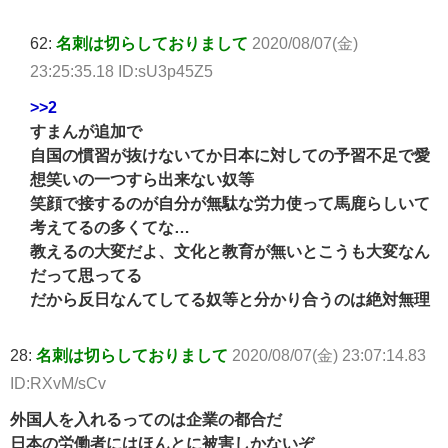
62:
名刺は切らしておりまして
2020/08/07(金)
23:25:35.18 ID:sU3p45Z5
>>2
すまんが追加で
自国の慣習が抜けないてか日本に対しての予習不足で愛
想笑いの一つすら出来ない奴等
笑顔で接するのが自分が無駄な労力使って馬鹿らしいて
考えてるの多くてな…
教えるの大変だよ、文化と教育が無いとこうも大変なん
だって思ってる
だから反日なんてしてる奴等と分かり合うのは絶対無理
28:
名刺は切らしておりまして
2020/08/07(金) 23:07:14.83
ID:RXvM/sCv
外国人を入れるってのは企業の都合だ
日本の労働者にはほんとに被害しかないぞ