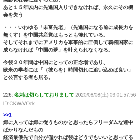
あと１５年以内に先進国入りできなければ、永久にその機
会を失う
・・・いわゆる「未富先老」（先進国になる前に成長力を
無くす）を中国共産党はもっとも怖れている。
そしてそれまでにアメリカを軍事的に圧倒して覇権国家に
成らなければ「中国の夢」を叶えられなくなる。
今後２０年間は中国にとっての正念場であり、
欧米の学者には「（彼らを）時間切れに追い込めば良い」
と公言する者も居る。
226:
名刺は切らしておりまして
2020/08/08(土) 03:01:57.56
ID:CKW/VOck
>>1
郷に入っては郷に従うものかと思ったらフリーダムな連中
ばかりなんだもの
経済最優先で自分が儲かれば後はどうでもいいと思ってる