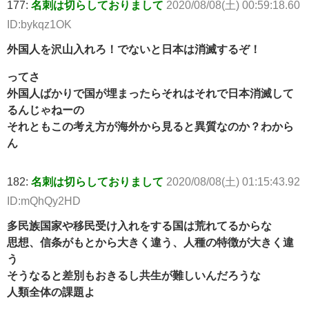
177:
名刺は切らしておりまして
2020/08/08(土) 00:59:18.60
ID:bykqz1OK
外国人を沢山入れろ！でないと日本は消滅するぞ！
ってさ
外国人ばかりで国が埋まったらそれはそれで日本消滅して
るんじゃねーの
それともこの考え方が海外から見ると異質なのか？わから
ん
182:
名刺は切らしておりまして
2020/08/08(土) 01:15:43.92
ID:mQhQy2HD
多民族国家や移民受け入れをする国は荒れてるからな
思想、信条がもとから大きく違う、人種の特徴が大きく違
う
そうなると差別もおきるし共生が難しいんだろうな
人類全体の課題よ