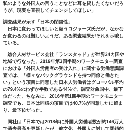
私のような外国人の言うことなどに耳を貸したくないだろ
うが、現実を直視してチェンジしてほしい」
調査結果が示す「日本の閉鎖性」
日本に変わってほしいと願うロジャーズ氏だが、なかな
か変わるのは難しいようだ。ある調査結果がそれを示唆し
ている。
総合人材サービス会社「ランスタッド」が世界34カ国や
地域で行なった、2019年第3四半期のワークモニター調査
における「外国人労働者の受け入れ」に関する労働意識調
査では、「様々なバックグラウンドを持つ同僚と働きた
い」という項目に同意した日本人労働者はグローバル平均
の79.4%のわずか半数である44%で、調査対象国中、最下
位だった。ちなみに、2016年第1四半期のワークモニター
調査でも、日本は同様の項目では40.7%が同意したに留ま
り、最下位だった。
同社は「日本では2018年に外国人労働者数が約146万人
で過去最高を更新したが、他文化、外国人に対して閉鎖的