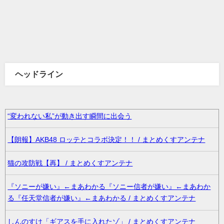
ヘッドライン
“変われない私”が動き出す瞬間に出会う
【朗報】AKB48 ロッテとコラボ決定！！ / まとめくすアンテナ
猫の攻防戦【再】 / まとめくすアンテナ
『ソニーが嫌い』←まあわかる『ソニー信者が嫌い』←まあわか
る『任天堂信者が嫌い』←まあわかる / まとめくすアンテナ
しんのすけ「ギアスを手に入れたゾ」 / まとめくすアンテナ