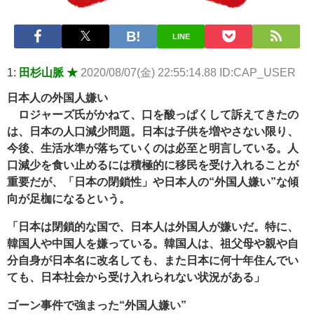
Powered by livedoor 相互RSS
LINE
1:
田杉山脈 ★
2020/08/07(金) 22:55:14.88 ID:CAP_USER
日本人の外国人嫌い
ロジャーズ氏がかねて、口を酸っぱくして訴えてきたの
は、日本の人口減少問題。日本は子供を増やさない限り、
今後、生活水準が落ちていくのは必至と明言している。人
口減少を食い止めるには積極的に移民を受け入れることが
重要だが、「日本の閉鎖性」や日本人の“外国人嫌い”な傾
向が足枷になるという。
「日本は閉鎖的な国で、日本人は外国人が嫌いだ。特に、
韓国人や中国人を嫌っている。韓国人は、祖父母や親や自
分自身が日本名に改名しても、また日本に何十年住んでい
ても、日本社会から受け入れられない状況がある」
ゴーン事件で強まった“外国人嫌い”