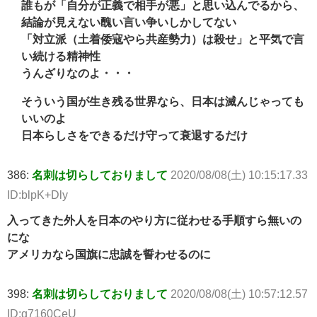
誰もが「自分が正義で相手が悪」と思い込んでるから、
結論が見えない醜い言い争いしかしてない
「対立派（土着倭寇やら共産勢力）は殺せ」と平気で言
い続ける精神性
うんざりなのよ・・・
そういう国が生き残る世界なら、日本は滅んじゃっても
いいのよ
日本らしさをできるだけ守って衰退するだけ
386:
名刺は切らしておりまして
2020/08/08(土) 10:15:17.33
ID:blpK+Dly
入ってきた外人を日本のやり方に従わせる手順すら無いの
にな
アメリカなら国旗に忠誠を誓わせるのに
398:
名刺は切らしておりまして
2020/08/08(土) 10:57:12.57
ID:q7160CeU