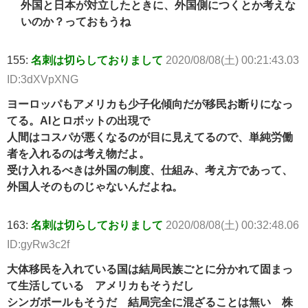
外国と日本が対立したときに、外国側につくとか考えな
いのか？っておもうね
155:
名刺は切らしておりまして
2020/08/08(土) 00:21:43.03
ID:3dXVpXNG
ヨーロッパもアメリカも少子化傾向だが移民お断りになっ
てる。AIとロボットの出現で
人間はコスパが悪くなるのが目に見えてるので、単純労働
者を入れるのは考え物だよ。
受け入れるべきは外国の制度、仕組み、考え方であって、
外国人そのものじゃないんだよね。
163:
名刺は切らしておりまして
2020/08/08(土) 00:32:48.06
ID:gyRw3c2f
大体移民を入れている国は結局民族ごとに分かれて固まっ
て生活している アメリカもそうだし
シンガポールもそうだ 結局完全に混ざることは無い 株