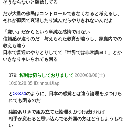
そうならないと確信してる
だが大量の移民はコントロールできなくなると考えるし、
それが原因で衰退したり滅んだらやりきれないんだよ
「嫌い」だからという単純な感情ではない
信頼感が違うのだ 与えられた教育が違うし、家庭内での
教えも違う
日本で普通のやりとりしてて「世界では非常識ヨ！」とか
いきなりキレられても困る
379:
名刺は切らしておりまして
2020/08/08(土)
10:03:28.35 ID:nnouUIap
と
>>374
のように、日本の感覚とは違う論理をぶつけら
れても困るのだ
結論ありきで組み立てた論理をぶつけ続ければ
相手が変わると思い込んでる外国の方はどうしようもな
い