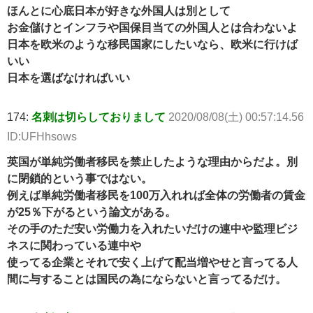
ほんとに心底日本が好きな外国人は別として
お金儲けとインフラや国保目当ての外国人とは合わないよ
日本を欧米のような移民国家にしたいなら、欧米に行けば
いい
日本を選ばなければいい
174:
名刺は切らしておりまして
2020/08/08(土) 00:57:14.56
ID:UFHhsows
英国が単純労働者移民を禁止したような理由からだよ。別
に閉鎖的という事ではない。
例えば単純労働者移民を100万入れれば全体の労働者の賃金
が25％下がるという論文がある。
その手のただ安い労働力を入れたいだけの連中や監理ビジ
ネスに関わっている連中や
使ってる企業とそれで安く上げて配当増やせと言ってる人
間に与することは国民の為にならないと言ってるだけ。