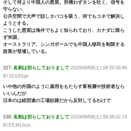
そして何より中国人の悪習。所構わずタンを吐く、信号を
守らない、
公共空間で大声で話しタバコを吸う、何でもコネで解決し
ようとする。
こうした悪習は海外でもよく知られており、カナダに限ら
ず米国、
オーストラリア、シンガポールでも中国人移民を制限する
政策が登場している。
327:
名刺は切らしておりまして
2020/08/08(土) 08:20:38.80
ID:1E/c81go
いや他の外国のように雇用をもたらす富裕層や技術者なら
いいんだが
日本のは経団連の工場奴隷だから反対してるわけで
338:
名刺は切らしておりまして
2020/08/08(土) 08:38:02.74
ID:EE4NJszx