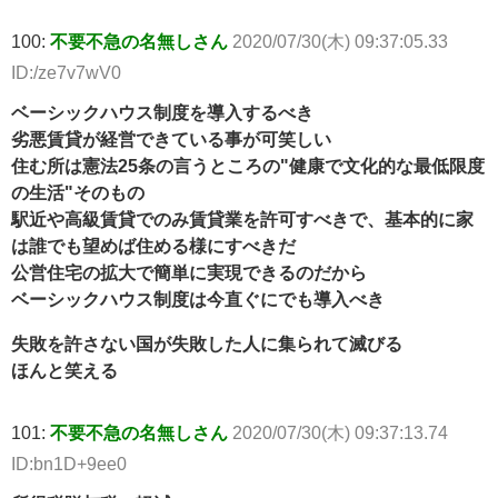
100:
不要不急の名無しさん
2020/07/30(木) 09:37:05.33
ID:/ze7v7wV0
ベーシックハウス制度を導入するべき
劣悪賃貸が経営できている事が可笑しい
住む所は憲法25条の言うところの"健康で文化的な最低限度
の生活"そのもの
駅近や高級賃貸でのみ賃貸業を許可すべきで、基本的に家
は誰でも望めば住める様にすべきだ
公営住宅の拡大で簡単に実現できるのだから
ベーシックハウス制度は今直ぐにでも導入べき
失敗を許さない国が失敗した人に集られて滅びる
ほんと笑える
101:
不要不急の名無しさん
2020/07/30(木) 09:37:13.74
ID:bn1D+9ee0