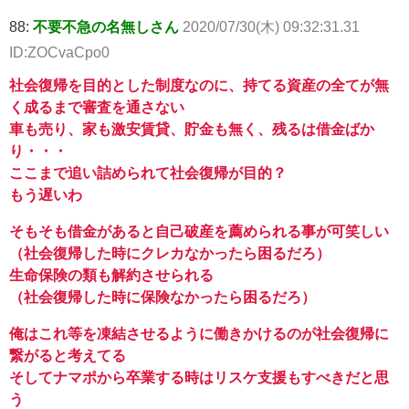
88:
不要不急の名無しさん
2020/07/30(木) 09:32:31.31
ID:ZOCvaCpo0
社会復帰を目的とした制度なのに、持てる資産の全てが無
く成るまで審査を通さない
車も売り、家も激安賃貸、貯金も無く、残るは借金ばか
り・・・
ここまで追い詰められて社会復帰が目的？
もう遅いわ
そもそも借金があると自己破産を薦められる事が可笑しい
（社会復帰した時にクレカなかったら困るだろ）
生命保険の類も解約させられる
（社会復帰した時に保険なかったら困るだろ）
俺はこれ等を凍結させるように働きかけるのが社会復帰に
繋がると考えてる
そしてナマポから卒業する時はリスケ支援もすべきだと思
う