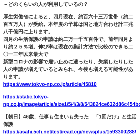
－どのくらいの人が利用しているの？
厚生労働省によると、四月現在、約百六十三万世帯（約二
百五万人）が受給。本年度の予算は国と地方合わせ計三兆
八千億円に上ります。
四月の生活保護の申請は約二万一千五百件で、前年同月よ
り約２５％増。伸び率は現在の集計方法で比較のできる二
〇一三年以来最大で
新型コロナの影響で雇い止めに遭ったり、失業したりした
人の申請が増えているとみられ、今後も増える可能性があ
ります。
https://www.tokyo-np.co.jp/article/45810
https://static.tokyo-
np.co.jp/image/article/size1/5/4/3/8/543824ce632d86c454
【朝日】46歳、仕事も住まいも失った 「1回だけ」と生活
保護
https://asahi.5ch.net/test/read.cgi/newsplus/1593300288/