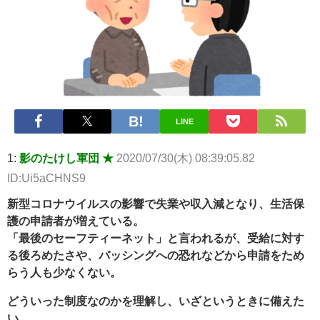
ｗｗｗｗｗ 他 / 2chnaviヘッドライン
【悲報】2050年の日本、独身ボッチ祭りが現実になるとかｗｗｗ
ｗ 他 / 2chnaviヘッドライン
Powered by livedoor 相互RSS
LINE
1:
影のたけし軍団 ★
2020/07/30(木) 08:39:05.82
ID:Ui5aCHNS9
新型コロナウイルスの影響で失業や収入減となり、生活保
護の申請者が増えている。
「最後のセーフティーネット」と言われるが、受給に対す
る後ろめたさや、バッシングへの恐れなどから申請をため
らう人も少なくない。
どういった制度なのかを理解し、いざというときに備えた
い。