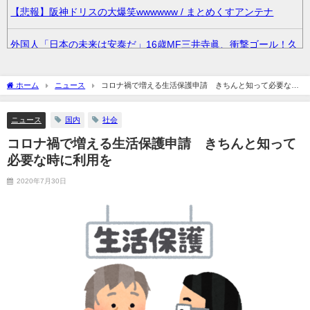
【悲報】阪神ドリスの大爆笑wwwwww / まとめくすアンテナ
外国人「日本の未来は安泰だ」16歳MF三井寺眞、衝撃ゴール！久
保建英超え歴代2位の記録！3得点に絡む活躍で海外絶賛！【海外
の反応】 / まとめくすアンテナ
ホーム
ニュース
コロナ禍で増える生活保護申請 きちんと知って必要な時
に利用を
『ゼノブレイド ディフィニティブエディション Nintendo Switch 2
ニュース
国内
社会
Edition』3,713 本 / まとめくすアンテナ
コロナ禍で増える生活保護申請 きちんと知って
36歳の彼女と結婚したいのに、家族が猛反対。家族から信じられ
必要な時に利用を
ない言葉が飛び出した… 他 / 2chnaviヘッドライン
2020年7月30日
クーラーボックス積んで出発→途中で買い足し…50代公務員の“ド
ライブ”が地獄すぎた 他 / 2chnaviヘッドライン
【画像】長濱ねる(27歳)の乳がヤバイと話題にｗｗｗｗ1700万バ
ズｗｗｗｗｗｗｗｗｗｗ 他 / 2chnaviヘッドライン
【画像】人気Vチューバーさん、とんでもない姿を披露ｗｗｗｗｗ