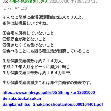
86:
不要不急の名無しさん
2020/07/30(木) 09:32:07.16
ID:k7HAhILc0
そんなに簡単に生活保護受給は出来ませんよ。
条件は結構厳しいですね。
①自宅を所有していないこと
②預貯金が殆どないこと
③働きたくても働けないこと
④食べることにも困る程生活が困窮していること
生活保護受給者数は約２１４万人。
平成２７年３月をピークに減少に転じ
生活保護受給世帯数は約１６４万世帯。
生活保護受給者減少これは厚生労働省の発表です。
https://www.mhlw.go.jp/file/05-Shingikai-12601000-
Seisakutoukatsukan-
Sanjikanshitsu_Shakaihoshoutantou/0000164401.pdf