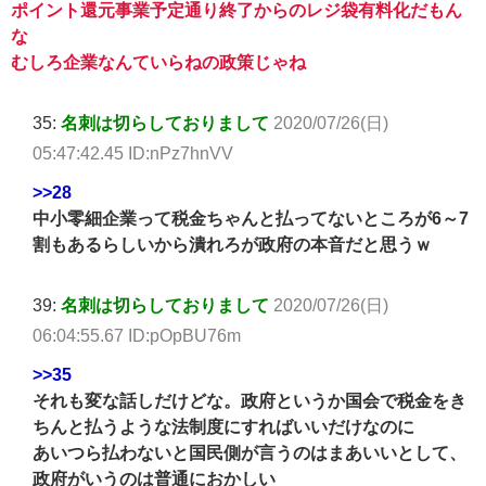
ポイント還元事業予定通り終了からのレジ袋有料化だもん
な
むしろ企業なんていらねの政策じゃね
35:
名刺は切らしておりまして
2020/07/26(日)
05:47:42.45 ID:nPz7hnVV
>>28
中小零細企業って税金ちゃんと払ってないところが6～7
割もあるらしいから潰れろが政府の本音だと思うｗ
39:
名刺は切らしておりまして
2020/07/26(日)
06:04:55.67 ID:pOpBU76m
>>35
それも変な話しだけどな。政府というか国会で税金をき
ちんと払うような法制度にすればいいだけなのに
あいつら払わないと国民側が言うのはまあいいとして、
政府がいうのは普通におかしい