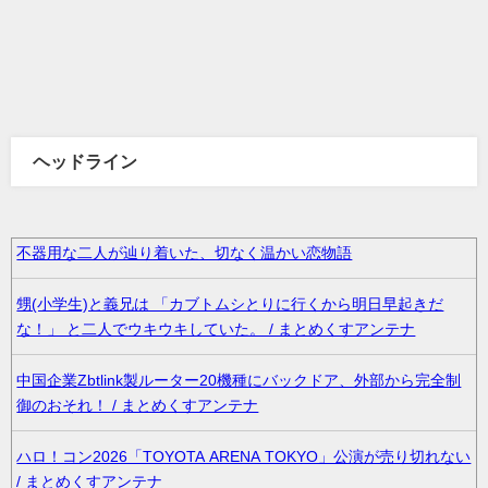
ヘッドライン
不器用な二人が辿り着いた、切なく温かい恋物語
甥(小学生)と義兄は 「カブトムシとりに行くから明日早起きだ
な！」 と二人でウキウキしていた。 / まとめくすアンテナ
中国企業Zbtlink製ルーター20機種にバックドア、外部から完全制
御のおそれ！ / まとめくすアンテナ
ハロ！コン2026「TOYOTA ARENA TOKYO」公演が売り切れない
/ まとめくすアンテナ