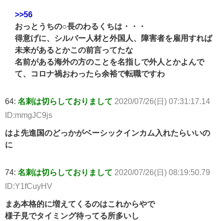
>>56
おっとうちの○長のわるくちは・・・
得意げに、シルバー人材と外国人、障害者を雇用すれば
未来があるとかこの前言ってたな
名前がある海外の方のことを名指しで外人とかよんで
て、コロナ禍おわったら余裕で転職ですわ
64:
名刺は切らしておりまして
2020/07/26(日) 07:31:17.14
ID:mmgJC9js
はよ先進国のどっかがベーシックインカム入れたらいいの
に
74:
名刺は切らしておりまして
2020/07/26(日) 08:19:50.79
ID:Y1fCuyHV
まあ本格的に増えてくるのはこれからやで
様子見でタイミング待ってる所多いし