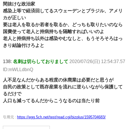
間抜けな政治家
感染上等で経済回してるスウェーデンとブラジル、アメリ
カが正しい
要は老人を取るか若者を取るか、どっちも取りたいのなら
国費使って老人と持病持ちを隔離すればいいのよ
老人と持病持ち以外は感染やむなしと、もうそろそろはっ
きり結論付けろよと
138:
名刺は切らしておりまして
2020/07/26(日) 12:54:37.57
ID:mWLLdbnQ
人不足なんだからある程度の休廃業は必要だと思うが
自民の政策として既存産業を流れに逆らいながら保護して
るだけで
人口も減ってるんだからこうなるのは当たり前
引用元 :
https://egg.5ch.net/test/read.cgi/bizplus/1595704683/