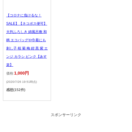
【コロナに負けるな！
SALE】【ネコポス便可】
大判ふろしき 綿風呂敷 和
柄 エコバッグや巾着にも
刺し子 桜 菊 梅 紺 黒 紫 エ
ンジ カラシ ピンク【あす
楽】
1,000円
価格:
(2020/7/26 19:51時点)
感想(152件)
スポンサーリンク