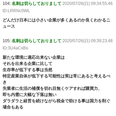
104:
名刺は切らしておりまして
2020/07/26(日) 09:34:55.46
ID:LRRNc0WL
どんだけ日本には小さい企業が多くあるのか良くわかるニ
ュース
105:
名刺は切らしておりまして
2020/07/26(日) 09:39:23.48
ID:3U4aCxBo
新たな環境に適応出来ない企業は
それを出来る企業に比して
生存率が低下する事は当然
特定産業自体が低下する可能性は実は常にあると考えるべ
き
失業者に生活の補償を切れ目無くケアすれば購買力、
即ち内需に大幅な下落は無い
ダラダラと経営を続けながら税金で助ける事は国力を削ぐ
場合もある