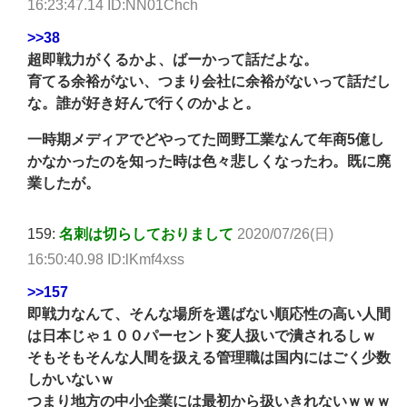
16:23:47.14 ID:NN01Chch
>>38
超即戦力がくるかよ、ばーかって話だよな。
育てる余裕がない、つまり会社に余裕がないって話だし
な。誰が好き好んで行くのかよと。
一時期メディアでどやってた岡野工業なんて年商5億し
かなかったのを知った時は色々悲しくなったわ。既に廃
業したが。
159:
名刺は切らしておりまして
2020/07/26(日)
16:50:40.98 ID:lKmf4xss
>>157
即戦力なんて、そんな場所を選ばない順応性の高い人間
は日本じゃ１００パーセント変人扱いで潰されるしｗ
そもそもそんな人間を扱える管理職は国内にはごく少数
しかいないｗ
つまり地方の中小企業には最初から扱いきれないｗｗｗ