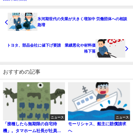
氷河期世代の失業が大きく増加中 労働団体への相談
急増
トヨタ、部品会社に値下げ要請 業績悪化や材料価
格下落
おすすめの記事
ニュース
ニュース
「接種したら無期限の自宅待
モーリシャス、船主に賠償請求
機」。タマホーム社長が社員に
へ