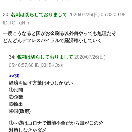
30:
名刺は切らしておりまして
2020/07/26(日) 05:33:09.98
ID:TGj+qNjn
一度こうなると国がお金刷る以外何やっても無理だぞ
どんどんデフレスパイラルで経済縮小していく
34:
名刺は切らしておりまして
2020/07/26(日)
05:40:57.60 ID:jXHB+Oxs
>>30
経済を回す方策は4つしかない
①民間
②企業
③輸出
④国(政府)
①～③はコロナで機能不全だから国がこの分
対策しなきゃダメ