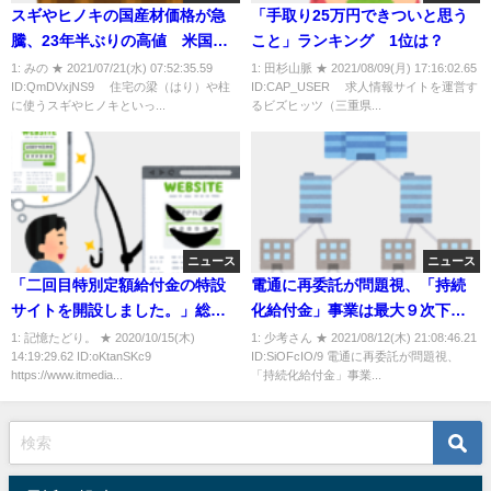
スギやヒノキの国産材価格が急
「手取り25万円できついと思う
騰、23年半ぶりの高値 米国発
こと」ランキング 1位は？
のウッドショックで代替需要が
1: みの ★ 2021/07/21(水) 07:52:35.59
1: 田杉山脈 ★ 2021/08/09(月) 17:16:02.65
ID:QmDVxjNS9 住宅の梁（はり）や柱
ID:CAP_USER 求人情報サイトを運営す
増加
に使うスギやヒノキといっ...
るビズヒッツ（三重県...
ニュース
ニュース
「二回目特別定額給付金の特設
電通に再委託が問題視、「持続
サイトを開設しました。」総務
化給付金」事業は最大９次下請
省を装うフィッシングメールが
けも…最終報告書
1: 記憶たどり。 ★ 2020/10/15(木)
1: 少考さん ★ 2021/08/12(木) 21:08:46.21
14:19:29.62 ID:oKtanSKc9
ID:SiOFcIO/9 電通に再委託が問題視、
早速登場
https://www.itmedia...
「持続化給付金」事業...