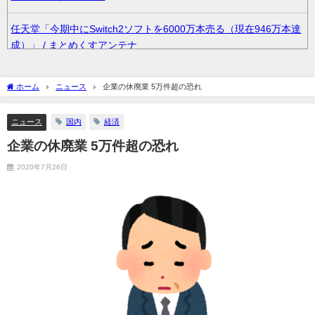
任天堂「今期中にSwitch2ソフトを6000万本売る（現在946万本達
成）」 / まとめくすアンテナ
韓国人「大韓航空の熊本地震飲料水支援に対する日本人の反応を
ホーム
ニュース
企業の休廃業 5万件超の恐れ
ご覧ください・・・」→「」 / まとめくすアンテナ
ニュース
国内
経済
36歳の彼女と結婚したいのに、家族が猛反対。家族から信じられ
ない言葉が飛び出した… 他 / 2chnaviヘッドライン
企業の休廃業 5万件超の恐れ
2020年7月26日
クーラーボックス積んで出発→途中で買い足し…50代公務員の“ド
ライブ”が地獄すぎた 他 / 2chnaviヘッドライン
【画像】長濱ねる(27歳)の乳がヤバイと話題にｗｗｗｗ1700万バ
ズｗｗｗｗｗｗｗｗｗｗ 他 / 2chnaviヘッドライン
【画像】人気Vチューバーさん、とんでもない姿を披露ｗｗｗｗｗ
ｗｗｗｗｗ 他 / 2chnaviヘッドライン