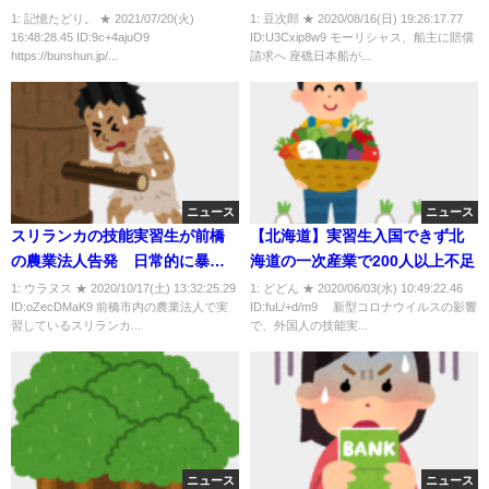
『ワクチン禁止令』
1: 記憶たどり。 ★ 2021/07/20(火)
1: 豆次郎 ★ 2020/08/16(日) 19:26:17.77
16:48:28.45 ID:9c+4ajuO9
ID:U3Cxip8w9 モーリシャス、船主に賠償
https://bunshun.jp/...
請求へ 座礁日本船が...
ニュース
ニュース
スリランカの技能実習生が前橋
【北海道】実習生入国できず北
の農業法人告発 日常的に暴言
海道の一次産業で200人以上不足
や暴力
1: ウラヌス ★ 2020/10/17(土) 13:32:25.29
1: どどん ★ 2020/06/03(水) 10:49:22.46
ID:oZecDMaK9 前橋市内の農業法人で実
ID:fuL/+d/m9 新型コロナウイルスの影響
習しているスリランカ...
で、外国人の技能実...
ニュース
ニュース