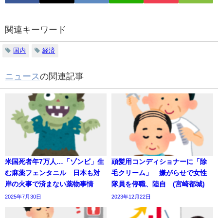
関連キーワード
国内
経済
ニュース
の関連記事
米国死者年7万人…「ゾンビ」生
頭髪用コンディショナーに「除
む麻薬フェンタニル 日本も対
毛クリーム」 嫌がらせで女性
岸の火事で済まない薬物事情
隊員を停職、陸自 (宮崎都城)
2025年7月30日
2023年12月22日