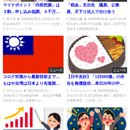
マイナポイント「内容把握」は
「税金」支出先 議員、公務
３割…申し込み低調、４千万人
員、天下り法人で分け合う
厳しく
1: 蚤の市 ★ 2020/08/29(土) 20:53:12.80
1: 田杉山脈 ★ 2020/06/03(水) 16:57:45.43
ID:jsoftaV39 マイナンバーカードを使っ
ID:CAP_USER 中小企業に最大二百万円を
たキャッシュレス決...
支給する持続化給付金...
ニュース
ニュース
コロナ対策から最新技術まで…
【日中友好】「1日500個」の弁
もはや台湾は日本より先進国
当を無償提供…来日20年の中華
「日本が上」という固定観念は
料理店店主に全国各地から反響
1: ボラえもん ★ 2021/02/13(土)
1: スヌスムムリク ★ 2020/06/02(火)
18:56:42.17 ID:hIItQeob9 本日は中華圏
14:12:57.05 ID:9ZIQl2069 東京・墨田区の
通用しない
「涙が出た」
の旧正月にあたる春節だが、...
中華料理店「三巴湯（さ...