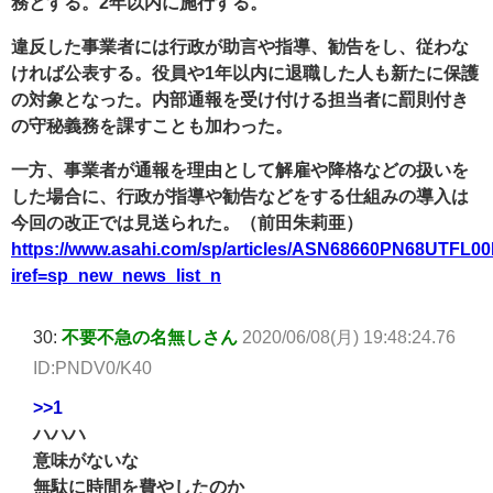
務とする。2年以内に施行する。
違反した事業者には行政が助言や指導、勧告をし、従わな
ければ公表する。役員や1年以内に退職した人も新たに保護
の対象となった。内部通報を受け付ける担当者に罰則付き
の守秘義務を課すことも加わった。
一方、事業者が通報を理由として解雇や降格などの扱いを
した場合に、行政が指導や勧告などをする仕組みの導入は
今回の改正では見送られた。（前田朱莉亜）
https://www.asahi.com/sp/articles/ASN68660PN68UTFL00
iref=sp_new_news_list_n
30:
不要不急の名無しさん
2020/06/08(月) 19:48:24.76
ID:PNDV0/K40
>>1
ハハハ
意味がないな
無駄に時間を費やしたのか