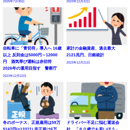
2025年7月30日
2023年12月22日
自転車に「青切符」導入へ 16歳
家計の金融資産、過去最大
以上 反則金は5000円～12000
2121兆円、日銀統計
円 酒気帯び運転は赤切符
2023年12月21日
2026年の運用目指す 警察庁
2023年12月22日
冬のボーナス、正規雇用は59万
ドライバー不足に悩む運送会
5147円(+13371) 非正規は6万
社 「６０歳でも若いほう」