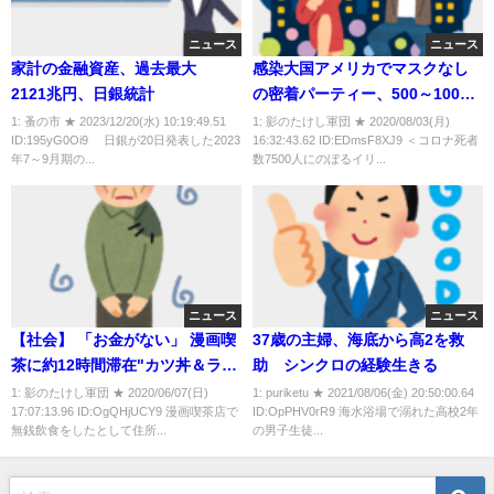
ニュース
ニュース
家計の金融資産、過去最大
感染大国アメリカでマスクなし
2121兆円、日銀統計
の密着パーティー、500～1000
人が参加、お祭り騒ぎ・・・警
1: 蚤の市 ★ 2023/12/20(水) 10:19:49.51
1: 影のたけし軍団 ★ 2020/08/03(月)
ID:195yG0Oi9 日銀が20日発表した2023
16:32:43.62 ID:EDmsF8XJ9 ＜コロナ死者
察も手出しできず
年7～9月期の...
数7500人にのぼるイリ...
ニュース
ニュース
【社会】 「お金がない」 漫画喫
37歳の主婦、海底から高2を救
茶に約12時間滞在"カツ丼＆ラー
助 シンクロの経験生きる
メン"食べて約6300円分不払
1: 影のたけし軍団 ★ 2020/06/07(日)
1: puriketu ★ 2021/08/06(金) 20:50:00.64
17:07:13.96 ID:OgQHjUCY9 漫画喫茶店で
ID:OpPHV0rR9 海水浴場で溺れた高校2年
い・・・28歳の男逮捕
無銭飲食をしたとして住所...
の男子生徒...