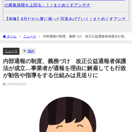
の募集規模を上回る」！ / まとめくすアンテナ
【画像】8月だから夏に撮った写真あげていく / まとめくすアンテ
ナ
ホーム
ニュース
内部通報の制度、義務づけ 改正公益通報者保護法が成
無神経な人あるある / まとめくすアンテナ
立…事業者が通報を理由に解雇しても行政が勧告や指導をする仕組みは見送りに
ニュース
国内
36歳の彼女と結婚したいのに、家族が猛反対。家族から信じられ
ない言葉が飛び出した… 他 / 2chnaviヘッドライン
内部通報の制度、義務づけ 改正公益通報者保護
法が成立…事業者が通報を理由に解雇しても行政
クーラーボックス積んで出発→途中で買い足し…50代公務員の“ド
が勧告や指導をする仕組みは見送りに
ライブ”が地獄すぎた 他 / 2chnaviヘッドライン
2020年6月8日
【画像】長濱ねる(27歳)の乳がヤバイと話題にｗｗｗｗ1700万バ
ズｗｗｗｗｗｗｗｗｗｗ 他 / 2chnaviヘッドライン
【画像】人気Vチューバーさん、とんでもない姿を披露ｗｗｗｗｗ
ｗｗｗｗｗ 他 / 2chnaviヘッドライン