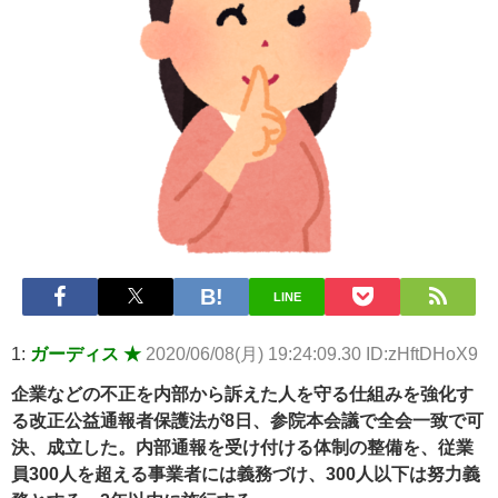
【悲報】2050年の日本、独身ボッチ祭りが現実になるとかｗｗｗ
ｗ 他 / 2chnaviヘッドライン
Powered by livedoor 相互RSS
LINE
1:
ガーディス ★
2020/06/08(月) 19:24:09.30 ID:zHftDHoX9
企業などの不正を内部から訴えた人を守る仕組みを強化す
る改正公益通報者保護法が8日、参院本会議で全会一致で可
決、成立した。内部通報を受け付ける体制の整備を、従業
員300人を超える事業者には義務づけ、300人以下は努力義