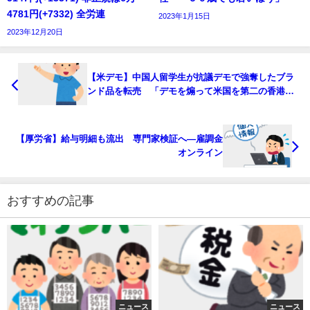
4781円(+7332) 全労連
2023年1月15日
2023年12月20日
【米デモ】中国人留学生が抗議デモで強奪したブラ
ンド品を転売 「デモを煽って米国を第二の香港に
変えるぞ」「考えただけでワクワク！」
【厚労省】給与明細も流出 専門家検証へ―雇調金
オンライン
おすすめの記事
ニュース
ニュース