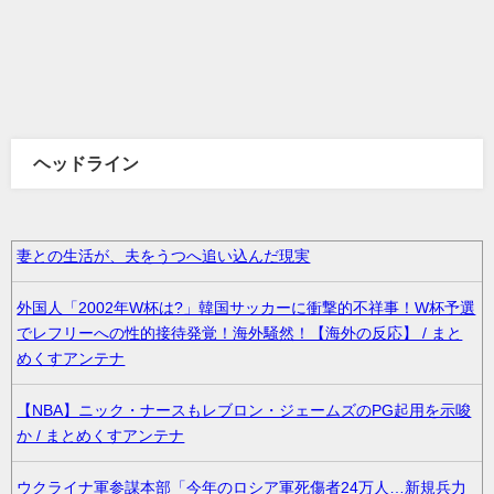
ヘッドライン
妻との生活が、夫をうつへ追い込んだ現実
外国人「2002年W杯は?」韓国サッカーに衝撃的不祥事！W杯予選
でレフリーへの性的接待発覚！海外騒然！【海外の反応】 / まと
めくすアンテナ
【NBA】ニック・ナースもレブロン・ジェームズのPG起用を示唆
か / まとめくすアンテナ
ウクライナ軍参謀本部「今年のロシア軍死傷者24万人…新規兵力