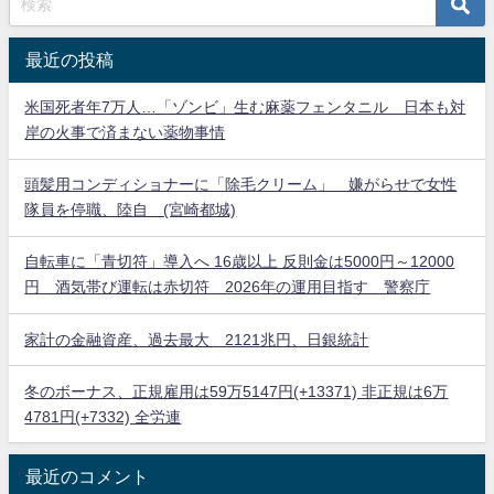
最近の投稿
米国死者年7万人…「ゾンビ」生む麻薬フェンタニル 日本も対
岸の火事で済まない薬物事情
頭髪用コンディショナーに「除毛クリーム」 嫌がらせで女性
隊員を停職、陸自 (宮崎都城)
自転車に「青切符」導入へ 16歳以上 反則金は5000円～12000
円 酒気帯び運転は赤切符 2026年の運用目指す 警察庁
家計の金融資産、過去最大 2121兆円、日銀統計
冬のボーナス、正規雇用は59万5147円(+13371) 非正規は6万
4781円(+7332) 全労連
最近のコメント