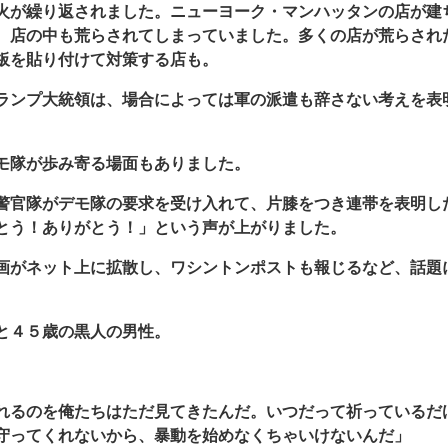
火が繰り返されました。ニューヨーク・マンハッタンの店が建
、店の中も荒らされてしまっていました。多くの店が荒らされ
板を貼り付けて対策する店も。
ランプ大統領は、場合によっては軍の派遣も辞さない考えを表
モ隊が歩み寄る場面もありました。
警官隊がデモ隊の要求を受け入れて、片膝をつき連帯を表明し
とう！ありがとう！」という声が上がりました。
画がネット上に拡散し、ワシントンポストも報じるなど、話題
と４５歳の黒人の男性。
れるのを俺たちはただ見てきたんだ。いつだって祈っているだ
守ってくれないから、暴動を始めなくちゃいけないんだ」