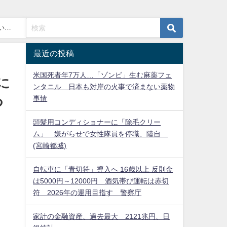
い方
最近の投稿
米国死者年7万人…「ゾンビ」生む麻薬フェ
に
ンタニル 日本も対岸の火事で済まない薬物
事情
つ
頭髪用コンディショナーに「除毛クリー
ム」 嫌がらせで女性隊員を停職、陸自
(宮崎都城)
自転車に「青切符」導入へ 16歳以上 反則金
は5000円～12000円 酒気帯び運転は赤切
符 2026年の運用目指す 警察庁
家計の金融資産、過去最大 2121兆円、日