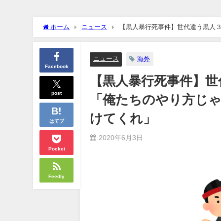
クーラーボックス積んで出発→途中で買い足し…50代公務員の“
ホーム
ニュース
【黒人暴行死事件】世代違う黒人
【画像】長濱ねる(27歳)の乳がヤバイと話題にｗｗｗｗ1700
法見つけてくれ」
【画像】人気Vチューバーさん、とんでもない姿を披露ｗｗｗｗ
ニュース
海外
Facebook
【黒人暴行死事件】世
【悲報】2050年の日本、独身ボッチ祭りが現実になるとかｗｗｗ
Powered by livedoor 相互RSS
post
「俺たちのやり方じ
けてくれ」
はてブ
2020年6月3日
Pocket
Feedly