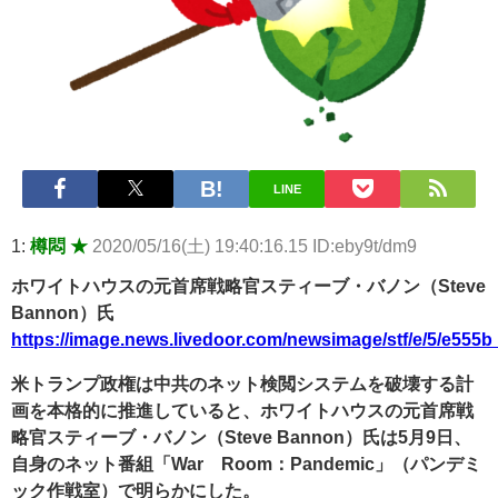
ｗ 他 / 2chnaviヘッドライン
Powered by livedoor 相互RSS
LINE
1:
樽悶 ★
2020/05/16(土) 19:40:16.15 ID:eby9t/dm9
ホワイトハウスの元首席戦略官スティーブ・バノン（Steve
Bannon）氏
https://image.news.livedoor.com/newsimage/stf/e/5/e55
米トランプ政権は中共のネット検閲システムを破壊する計
画を本格的に推進していると、ホワイトハウスの元首席戦
略官スティーブ・バノン（Steve Bannon）氏は5月9日、
自身のネット番組「War Room：Pandemic」（パンデミ
ック作戦室）で明らかにした。