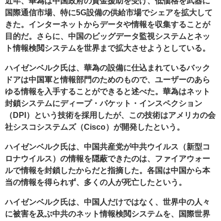
近年、華為は中国政府の資金援助を受け、低価格を武器に
国際通信市場、特に5G設備の供給市場でシェアを拡大して
きた。インターネットからデータや情報を収集することが
目的だ。さらに、中国のビッグデータ監視システムとネッ
ト情報検閲システムを世界まで拡大させようとしている。
ハイゼンベルク氏は、華為の設備に仕込まれているバック
ドアは中国軍と情報部門のためのもので、ユーザーのあら
ゆる情報を入手することができると述べた。華為はネット
封鎖システムにディープ・パケット・インスペクション
（DPI）という技術を採用したが、この技術はアメリカの会
社シスコシステムズ（Cisco）が開発したという。
ハイゼンベルク氏は、中国共産党が中共ウイルス（新型コ
ロナウイルス）の情報を隠蔽できたのは、ファイアウォー
ルで情報を封鎖したからだと指摘した。各国は中国から本
当の情報を得られず、多くの人が死亡したという。
ハイゼンベルク氏は、中国人だけではなく、世界中の人々
に被害を及ぶ中共のネット情報検閲システムを、国際世界