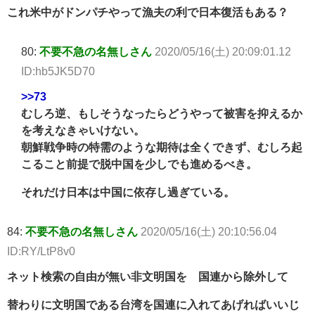
これ米中がドンパチやって漁夫の利で日本復活もある？
80:
不要不急の名無しさん
2020/05/16(土) 20:09:01.12
ID:hb5JK5D70
>>73
むしろ逆、もしそうなったらどうやって被害を抑えるか
を考えなきゃいけない。
朝鮮戦争時の特需のような期待は全くできず、むしろ起
こること前提で脱中国を少しでも進めるべき。
それだけ日本は中国に依存し過ぎている。
84:
不要不急の名無しさん
2020/05/16(土) 20:10:56.04
ID:RY/LtP8v0
ネット検索の自由が無い非文明国を 国連から除外して
替わりに文明国である台湾を国連に入れてあげればいいじ