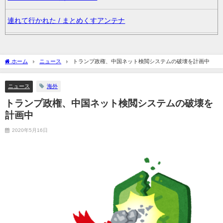
連れて行かれた / まとめくすアンテナ
妊婦の田中みな実が背中横乳出した大胆露出衣装で登場 / まとめ
くすアンテナ
ホーム
ニュース
トランプ政権、中国ネット検閲システムの破壊を計画中
36歳の彼女と結婚したいのに、家族が猛反対。家族から信じられ
ニュース
海外
ない言葉が飛び出した… 他 / 2chnaviヘッドライン
トランプ政権、中国ネット検閲システムの破壊を
クーラーボックス積んで出発→途中で買い足し…50代公務員の“ド
計画中
ライブ”が地獄すぎた 他 / 2chnaviヘッドライン
2020年5月16日
【画像】長濱ねる(27歳)の乳がヤバイと話題にｗｗｗｗ1700万バ
ズｗｗｗｗｗｗｗｗｗｗ 他 / 2chnaviヘッドライン
【画像】人気Vチューバーさん、とんでもない姿を披露ｗｗｗｗｗ
ｗｗｗｗｗ 他 / 2chnaviヘッドライン
【悲報】2050年の日本、独身ボッチ祭りが現実になるとかｗｗｗ