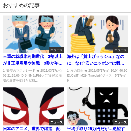
おすすめの記事
ニュース
ニュース
三重の就職氷河期世代 3割以上
海外は「賃上げラッシュ」なの
が非正規雇用や無職 9割が年収
に、なぜ“安いニッポン”は我が
300万円未満
道を行くのか
1: 砂漠のマスカレード ★ 2021/03/17(水)
1: 愛の戦士 ★ 2022/05/17(火) 10:04:46.90
03:21:15.66 ID:Bh9N3xPb9 バブル経済崩
ID:OallTnM29 ITmediaビジネス 5/17(火)
壊の影響を受けた就職...
9...
ニュース
ニュース
日本のアニメ、世界で躍進 配
平均手取り25万円だが…絶望す