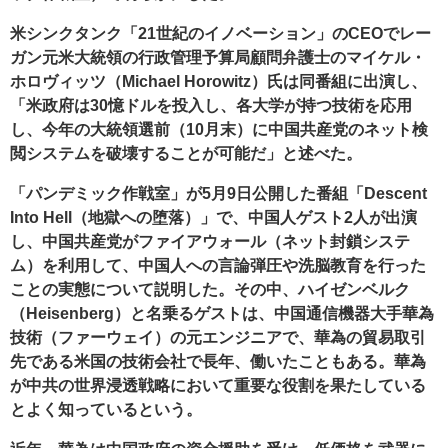
米シンクタンク「21世紀のイノベーション」のCEOでレー
ガン元米大統領の行政管理予算局顧問弁護士のマイケル・
ホロヴィッツ（Michael Horowitz）氏は同番組に出演し、
「米政府は30憶ドルを投入し、各大学が持つ技術を応用
し、今年の大統領選前（10月末）に中国共産党のネット検
閲システムを破壊することが可能だ」と述べた。
「パンデミック作戦室」が5月9日公開した番組「Descent
Into Hell（地獄への堕落）」で、中国人ゲスト2人が出演
し、中国共産党がファイアウォール（ネット封鎖システ
ム）を利用して、中国人への言論弾圧や洗脳教育を行った
ことの実態について説明した。その中、ハイゼンベルク
（Heisenberg）と名乗るゲストは、中国通信機器大手華為
技術（ファーウェイ）の元エンジニアで、華為の貿易取引
先である米国の技術会社で長年、働いたこともある。華為
が中共の世界浸透戦略において重要な役割を果たしている
とよく知っているという。