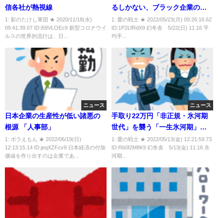
信各社が熱視線
るしかない、ブラック企業の
「少なすぎる基本給」
1: 影のたけし軍団 ★ 2020/11/18(水)
1: 愛の戦士 ★ 2022/05/23(月) 09:26:16.62
09:41:39.07 ID:i59VLOEc9 新型コロナウイ
ID:1P2LfRdX9 幻冬舎 5/22(日) 11:16 平
ルスの世界的流行は、日...
均手...
ニュース
ニュース
日本企業の生産性が低い諸悪の
手取り22万円「非正規・氷河期
根源 「人事部」
世代」を襲う「一生氷河期」と
いう悲劇
1: ボラえもん ★ 2022/06/19(日)
1: 愛の戦士 ★ 2022/05/13(金) 12:21:59.73
12:13:15.14 ID:jeqXZFcv9 日本経済の付加
ID:Rb0f2M8K9 幻冬舎 5/13(金) 11:16 氷
価値を作り出すのは企業であ...
河期...