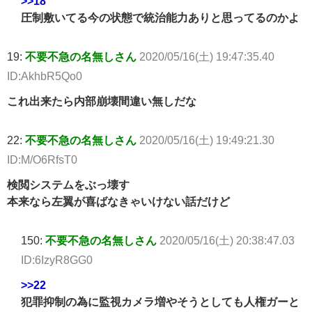
>>18
圧制敷いてる今の状態で統治能力ありと思ってるのかよ
19:
不要不急の名無しさん
2020/05/16(土) 19:47:35.40
ID:AkhbR5Qo0
これ出来たら内部崩壊間違い無しだな
22:
不要不急の名無しさん
2020/05/16(土) 19:49:21.30
ID:M/O6RfsT0
検閲システムをぶっ壊す
本来なら左翼が喜ばなきゃいけない話だけど
150:
不要不急の名無しさん
2020/05/16(土) 20:38:47.03
ID:6IzyR8GG0
>>22
犯罪抑制の為に監視カメラ増やそうとしても人権ガーと