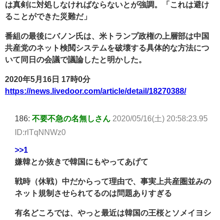
は真剣に対処しなければならないとが強調。「これは避け
ることができた災難だ」
番組の最後にバノン氏は、米トランプ政権の上層部は中国
共産党のネット検閲システムを破壊する具体的な方法につ
いて同日の会議で議論したと明かした。
2020年5月16日 17時0分
https://news.livedoor.com/article/detail/18270388/
186:
不要不急の名無しさん
2020/05/16(土) 20:58:23.95
ID:rlTqNNWz0
>>1
嫌韓とか抜きで韓国にもやってあげて
戦時（休戦）中だからって理由で、事実上共産圏並みの
ネット規制させられてるのは問題ありすぎる
有名どころでは、やっと最近は韓国の王桜とソメイヨシ