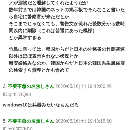
ノが別物だと理解してくれたようだが
数年前までは韓国のネットの掲示板でそんなこと書いた
ら自宅に警察官が来ただとか
そこまでじゃなくても、警告文が流れた後数分から数時
間以内に削除（これは普通にあった模様）
とか異常すぎる
竹島に至っては、韓国からだと日本の外務省の竹島関連
以外はほぼ表示されない状況とか
慰安婦絡みなのか、韓国からだと日本の韓国系生風俗店
の検索すら無理とかも含めて
2:
不要不急の名無しさん
2020/05/16(土) 19:42:00.26
ID:qirb1BQ90
windows10は兵器みたいなもんだろ
5:
不要不急の名無しさん
2020/05/16(土) 19:43:15.60
ID:tzX5FXbB0