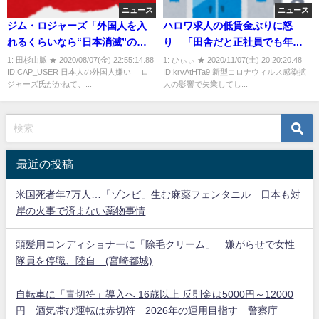
ニュース
ニュース
ジム・ロジャーズ「外国人を入
ハロワ求人の低賃金ぶりに怒
れるくらいなら“日本消滅”の方
り 「田舎だと正社員でも年収
がましと考える日本人」友好度
250とかザラ」「転職しようと思
1: 田杉山脈 ★ 2020/08/07(金) 22:55:14.88
1: ひぃぃ ★ 2020/11/07(土) 20:20:20.48
ID:CAP_USER 日本人の外国人嫌い ロ
ID:krvAtHTa9 新型コロナウィルス感染拡
アジア最下位
ったけど諦めた」
ジャーズ氏がかねて、...
大の影響で失業してし...
最近の投稿
米国死者年7万人…「ゾンビ」生む麻薬フェンタニル 日本も対
岸の火事で済まない薬物事情
頭髪用コンディショナーに「除毛クリーム」 嫌がらせで女性
隊員を停職、陸自 (宮崎都城)
自転車に「青切符」導入へ 16歳以上 反則金は5000円～12000
円 酒気帯び運転は赤切符 2026年の運用目指す 警察庁