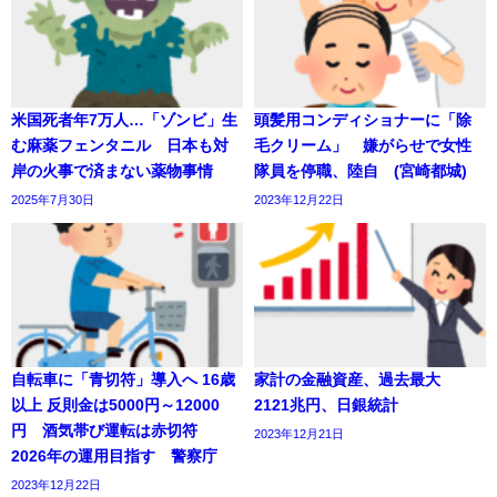
米国死者年7万人…「ゾンビ」生
頭髪用コンディショナーに「除
む麻薬フェンタニル 日本も対
毛クリーム」 嫌がらせで女性
岸の火事で済まない薬物事情
隊員を停職、陸自 (宮崎都城)
2025年7月30日
2023年12月22日
自転車に「青切符」導入へ 16歳
家計の金融資産、過去最大
以上 反則金は5000円～12000
2121兆円、日銀統計
円 酒気帯び運転は赤切符
2023年12月21日
2026年の運用目指す 警察庁
2023年12月22日